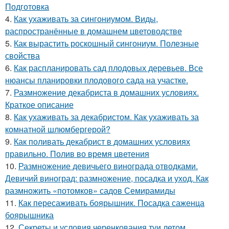
Подготовка
4.
Как ухаживать за сингониумом. Виды,
распространённые в домашнем цветоводстве
5.
Как вырастить роскошный сингониум. Полезные
свойства
6.
Как распланировать сад плодовых деревьев. Все
нюансы планировки плодового сада на участке.
7.
Размножение декабриста в домашних условиях.
Краткое описание
8.
Как ухаживать за декабристом. Как ухаживать за
комнатной шлюмбергерой?
9.
Как поливать декабрист в домашних условиях
правильно. Полив во время цветения
10.
Размножение девичьего винограда отводками.
Девичий виноград: размножение, посадка и уход. Как
размножить «потомков» садов Семирамиды
11.
Как пересаживать боярышник. Посадка саженца
боярышника
12.
Секреты и условия черенкования туи летом.