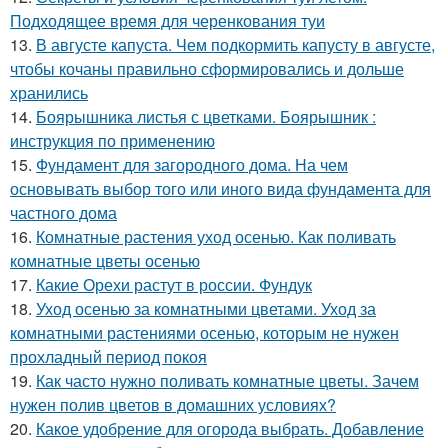
Подходящее время для черенкования туи
13.
В августе капуста. Чем подкормить капусту в августе,
чтобы кочаны правильно сформировались и дольше
хранились
14.
Боярышника листья с цветками. Боярышник :
инструкция по применению
15.
Фундамент для загородного дома. На чем
основывать выбор того или иного вида фундамента для
частного дома
16.
Комнатные растения уход осенью. Как поливать
комнатные цветы осенью
17.
Какие Орехи растут в россии. Фундук
18.
Уход осенью за комнатными цветами. Уход за
комнатными растениями осенью, которым не нужен
прохладный период покоя
19.
Как часто нужно поливать комнатные цветы. Зачем
нужен полив цветов в домашних условиях?
20.
Какое удобрение для огорода выбрать. Добавление