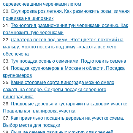
одревесневшими черенками летом
30.
Окулировка роз летняя. Как размножить розы: зимняя
прививка на шиповник
31.
Технология размножения туи черенками осенью. Как
размножить тую черенками
32.
Лаватера посев под зиму. Этот цветок, похожий на
мальву, можно посеять под зиму –красота все лето
обеспечена
33.
Туя посадка осенью семенами. Подготовить семена
34.
Посадка крупномеров в Москве и области. Посадка
крупномеров
35.
Какие столовые сорта винограда можно смело
сажать на севере. Секреты посадки северного
виноградника
36.
Плодовые деревья и кустарники на садовом участке.
Правильная планировка участка
37.
Как правильно посадить деревья на участке схема.
Выбор места для посадки
38.
Лучшие семена овощных культур для средней