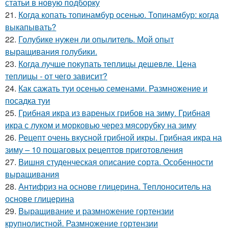
статьи в новую подборку
21.
Когда копать топинамбур осенью. Топинамбур: когда
выкапывать?
22.
Голубике нужен ли опылитель. Мой опыт
выращивания голубики.
23.
Когда лучше покупать теплицы дешевле. Цена
теплицы - от чего зависит?
24.
Как сажать туи осенью семенами. Размножение и
посадка туи
25.
Грибная икра из вареных грибов на зиму. Грибная
икра с луком и морковью через мясорубку на зиму
26.
Рецепт очень вкусной грибной икры. Грибная икра на
зиму – 10 пошаговых рецептов приготовления
27.
Вишня студенческая описание сорта. Особенности
выращивания
28.
Антифриз на основе глицерина. Теплоноситель на
основе глицерина
29.
Выращивание и размножение гортензии
крупнолистной. Размножение гортензии