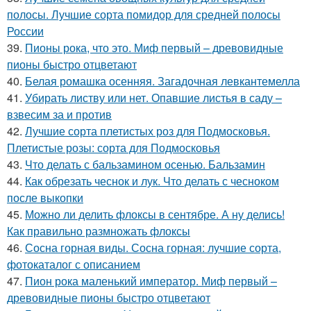
полосы. Лучшие сорта помидор для средней полосы
России
39.
Пионы рока, что это. Миф первый – древовидные
пионы быстро отцветают
40.
Белая ромашка осенняя. Загадочная левкантемелла
41.
Убирать листву или нет. Опавшие листья в саду –
взвесим за и против
42.
Лучшие сорта плетистых роз для Подмосковья.
Плетистые розы: сорта для Подмосковья
43.
Что делать с бальзамином осенью. Бальзамин
44.
Как обрезать чеснок и лук. Что делать с чесноком
после выкопки
45.
Можно ли делить флоксы в сентябре. А ну делись!
Как правильно размножать флоксы
46.
Сосна горная виды. Сосна горная: лучшие сорта,
фотокаталог с описанием
47.
Пион рока маленький император. Миф первый –
древовидные пионы быстро отцветают