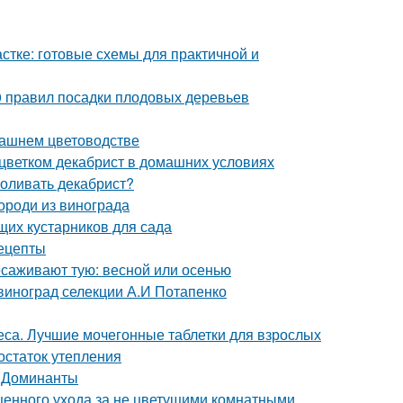
стке: готовые схемы для практичной и
0 правил посадки плодовых деревьев
машнем цветоводстве
 цветком декабрист в домашних условиях
поливать декабрист?
ороди из винограда
щих кустарников для сада
рецепты
есаживают тую: весной или осенью
 виноград селекции А.И Потапенко
са. Лучшие мочегонные таблетки для взрослых
остаток утепления
. Доминанты
ценного ухода за не цветущими комнатными