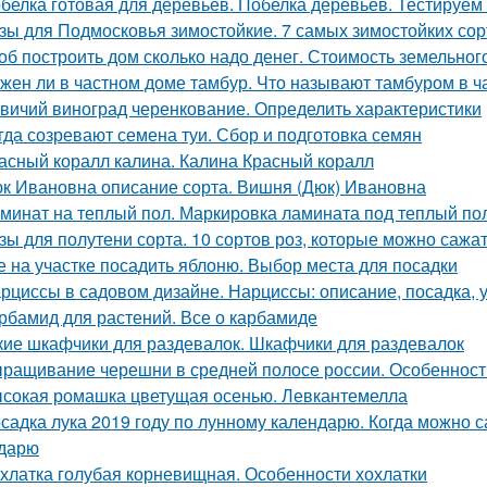
белка готовая для деревьев. Побелка деревьев. Тестируем
зы для Подмосковья зимостойкие. 7 самых зимостойких сор
об построить дом сколько надо денег. Стоимость земельно
жен ли в частном доме тамбур. Что называют тамбуром в ч
вичий виноград черенкование. Определить характеристики
гда созревают семена туи. Сбор и подготовка семян
асный коралл калина. Калина Красный коралл
к Ивановна описание сорта. Вишня (Дюк) Ивановна
минат на теплый пол. Маркировка ламината под теплый по
зы для полутени сорта. 10 сортов роз, которые можно сажат
е на участке посадить яблоню. Выбор места для посадки
рциссы в садовом дизайне. Нарциссы: описание, посадка, 
рбамид для растений. Все о карбамиде
кие шкафчики для раздевалок. Шкафчики для раздевалок
ращивание черешни в средней полосе россии. Особеннос
сокая ромашка цветущая осенью. Левкантемелла
садка лука 2019 году по лунному календарю. Когда можно с
дарю
хлатка голубая корневищная. Особенности хохлатки