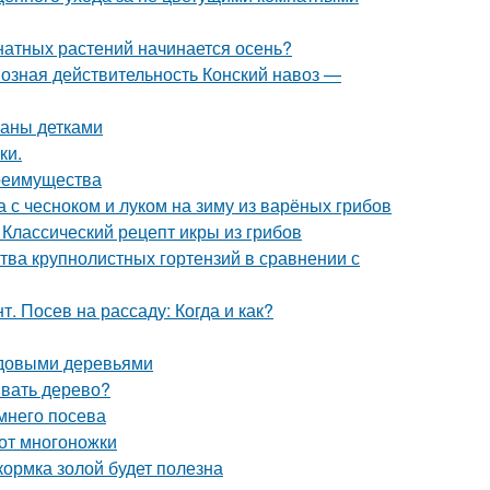
мнатных растений начинается осень?
возная действительность Конский навоз —
паны детками
ки.
преимущества
а с чесноком и луком на зиму из варёных грибов
 Классический рецепт икры из грибов
тва крупнолистных гортензий в сравнении с
. Посев на рассаду: Когда и как?
лодовыми деревьями
ивать дерево?
мнего посева
 от многоножки
кормка золой будет полезна