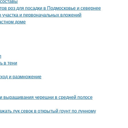
 составы
тов роз для посадки в Подмосковье и севернее
го участка и первоначальных вложений
астном доме
л
ь в тени
уход и размножение
ти выращивания черешни в средней полосе
ажать лук севок в открытый грунт по лунному