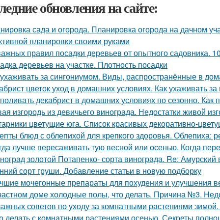
ледние обновления на сайте:
нировка сада и огорода. Планировка огорода на дачном уча
тивной планировки своими руками
важных правил посадки деревьев от опытного садовника. 1
адка деревьев на участке. Плотность посадки
 ухаживать за сингониумом. Виды, распространённые в до
абрист цветок уход в домашних условиях. Как ухаживать за
 поливать декабрист в домашних условиях по сезонно. Как 
ая изгородь из девичьего винограда. Недостатки живой изг
тарники цветущие юга. Список красивых декоративно-цвету
епты блюд с облепихой для крепкого здоровья. Облепиха: 
гда лучше пересаживать тую весной или осенью. Когда пер
ноград золотой Потапенко- сорта винограда. Re: Амурский
нний сорт груши. Добавление статьи в новую подборку
чшие мочегонные препараты для похудения и улучшения ве
частном доме холодные полы, что делать. Причина №3. Нед
важных советов по уходу за комнатными растениями зимой
о делать с комнатными растениями осенью. Секреты полно