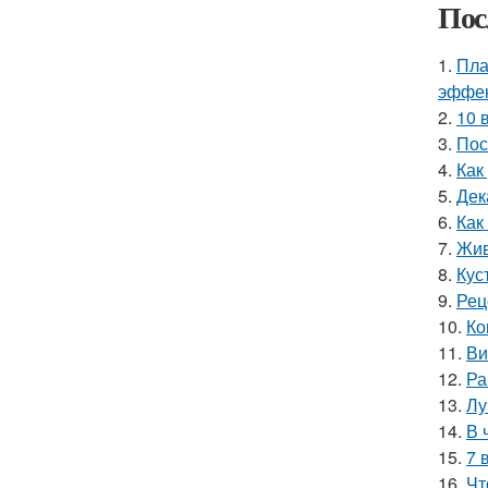
Пос
1.
Пла
эффек
2.
10 
3.
Пос
4.
Как
5.
Дек
6.
Как
7.
Жив
8.
Кус
9.
Рец
10.
Ко
11.
Ви
12.
Ра
13.
Лу
14.
В 
15.
7 
16.
Чт