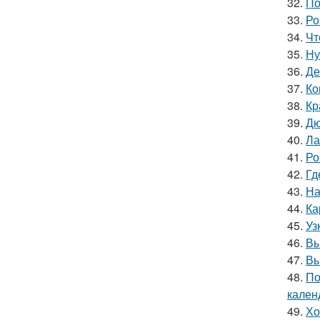
32.
По
33.
Ро
34.
Чт
35.
Ну
36.
Де
37.
Ко
38.
Кр
39.
Дю
40.
Ла
41.
Ро
42.
Гд
43.
На
44.
Ка
45.
Уз
46.
Вы
47.
Вы
48.
По
кален
49.
Хо