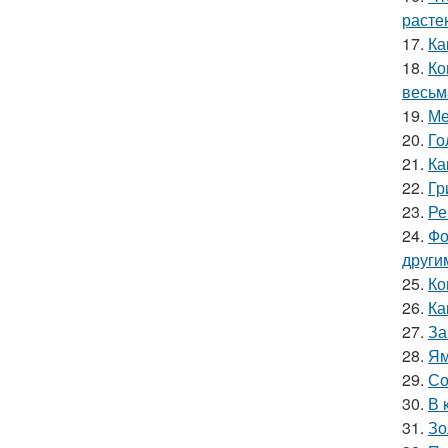
расте
17.
Ка
18.
Ко
весьм
19.
Ме
20.
Го
21.
Ка
22.
Гр
23.
Ре
24.
Фо
други
25.
Ко
26.
Ка
27.
За
28.
Ям
29.
Со
30.
В 
31.
Зо