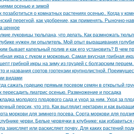
ниями осенью и зимой
к позаботиться о комнатных растениях осенью.. Когда у ко
нский перегной, как удобрение, как применять. Рыночно-на
а ценное
лкие луковицы тюльпана, что делать. Как размножать тюль
лубике нужен ли опылитель. Мой опыт выращивания голуби
ким бывает капельный полив и как его установить? В чем 
ибная икра с луком и морковью. Самая вкусная грибная икр
цепт грибной икры на зиму из груздей с болгарским перцем.
то и названия сортов гортензии крупнолистной. Преимущес
ми видами
гда сажать годецию прямым посевом семян в открытый грунт
к пересадить лиатрис осенью. Размножение и посадка
кладка молодого плодового сада и уход за ним. Уход за п
очный персик, что это. Как выглядит нектарин и как выращ
рта моркови для зимнего посева. Сорта моркови для подзи
клубнике черви. Белые червячки в клубнике: как избавиться
ла закисляет или раскисляет почву. Для каких растений под