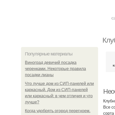
с
Клу
Популярные материалы
Виноград девичий посадка
к
черенками. Некоторые правила
посадки лианы
Что лучше дом из СИП-панелей или
каркасный. Дом из СИП-панелей
Нео
или каркасный: в чем отличия и что
Клубн
лучше?
Все с
Когда удобрять огород перегноем.
сорта