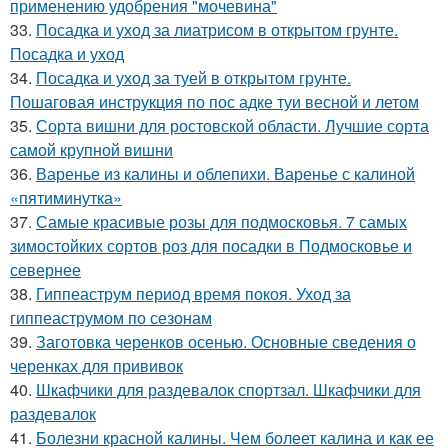
применению удобрения "мочевина"
33.
Посадка и уход за лиатрисом в открытом грунте.
Посадка и уход
34.
Посадка и уход за туей в открытом грунте.
Пошаговая инструкция по пос адке туи весной и летом
35.
Сорта вишни для ростовской области. Лучшие сорта
самой крупной вишни
36.
Варенье из калины и облепихи. Варенье с калиной
«пятиминутка»
37.
Самые красивые розы для подмосковья. 7 самых
зимостойких сортов роз для посадки в Подмосковье и
севернее
38.
Гиппеаструм период время покоя. Уход за
гиппеаструмом по сезонам
39.
Заготовка черенков осенью. Основные сведения о
черенках для прививок
40.
Шкафчики для раздевалок спортзал. Шкафчики для
раздевалок
41.
Болезни красной калины. Чем болеет калина и как ее