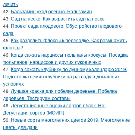
лечить
42.
Бальзамин уход осенью. Бальзамин
43.
Сад на песке. Как вырастить сад на песке
44.
Проект сада плодового. Обустройство плодового
сада
45.
Как разделить флоксы к пересадке. Как размножить
флоксы?
46.
Когда сажать нарциссы тюльпаны крокусы. Посадка
тюльпанов, нарциссов и других луковичных
47.
Когда сажать клубнику по лунному календарю 2019.
Подготовка семян клубники на рассаду в домашних
условиях
48.
Лучшая краска для побелки деревьев. Побелка
деревьев. Тестируем составы
49.
Дегустационные оценки сортов яблок. Re:
Дегустация сортов (МОИП)
50.
Новые сорта многолетних цветов 2019. Многолетние
цветы для дачи