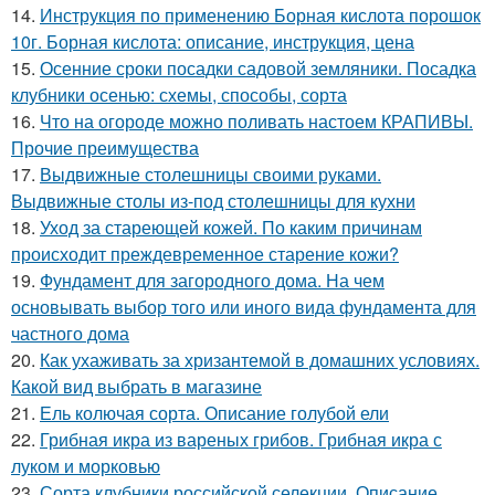
14.
Инструкция по применению Борная кислота порошок
10г. Борная кислота: описание, инструкция, цена
15.
Осенние сроки посадки садовой земляники. Посадка
клубники осенью: схемы, способы, сорта
16.
Что на огороде можно поливать настоем КРАПИВЫ.
Прочие преимущества
17.
Выдвижные столешницы своими руками.
Выдвижные столы из-под столешницы для кухни
18.
Уход за стареющей кожей. По каким причинам
происходит преждевременное старение кожи?
19.
Фундамент для загородного дома. На чем
основывать выбор того или иного вида фундамента для
частного дома
20.
Как ухаживать за хризантемой в домашних условиях.
Какой вид выбрать в магазине
21.
Ель колючая сорта. Описание голубой ели
22.
Грибная икра из вареных грибов. Грибная икра с
луком и морковью
23.
Сорта клубники российской селекции. Описание