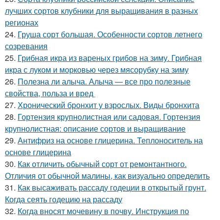
лучших сортов клубники для выращивания в разных
регионах
24.
Груша сорт большая. Особенности сортов летнего
созревания
25.
Грибная икра из вареных грибов на зиму. Грибная
икра с луком и морковью через мясорубку на зиму
26.
Полезна ли алыча. Алыча — все про полезные
свойства, польза и вред
27.
Хронический бронхит у взрослых. Виды бронхита
28.
Гортензия крупнолистная или садовая. Гортензия
крупнолистная: описание сортов и выращивание
29.
Антифриз на основе глицерина. Теплоноситель на
основе глицерина
30.
Как отличить обычный сорт от ремонтантного.
Отличия от обычной малины, как визуально определить
31.
Как высаживать рассаду годеции в открытый грунт.
Когда сеять годецию на рассаду
32.
Когда вносят мочевину в почву. Инструкция по