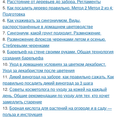
4.
Расстояние от деревьев до забора. Регламенты
5.
Как посадить дерево правильно. Метод 2 Метод 2 из 4:
Подготовка
6.
Как ухаживать за сингониумом. Виды,
распространённые в домашнем цветоводстве
7.
Сингониум, какой грунт подходит. Размножение
8.
Размножение флоксов черенками летом и осенью.
Стеблевыми черенками
9.
Барельеф на стене своими руками. Общая технология
создания барельефа
10.
Уход в домашних условиях за цветком декабрист.
Уход за декабристом после цветения
11.
Дикий виноград на заборе, как правильно сажать. Как
правильно посадить дикий виноград за 3 шага
12.
Советы косметолога по уходу за кожей на каждый
день. Общие рекомендации по уходу для тех, кто хочет
замедлить старение
13.
Борная кислота для растений на огороде и в саду —
польза и инструкция