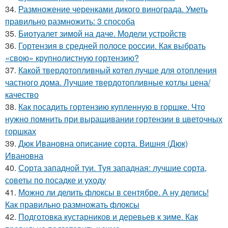
34.
Размножение черенками дикого винограда. Уметь
правильно размножить: 3 способа
35.
Биотуалет зимой на даче. Модели устройств
36.
Гортензия в средней полосе россии. Как выбрать
«свою» крупнолистную гортензию?
37.
Какой твердотопливный котел лучше для отопления
частного дома. Лучшие твердотопливные котлы цена/
качество
38.
Как посадить гортензию купленную в горшке. Что
нужно помнить при выращивании гортензии в цветочных
горшках
39.
Дюк Ивановна описание сорта. Вишня (Дюк)
Ивановна
40.
Сорта западной туи. Туя западная: лучшие сорта,
советы по посадке и уходу
41.
Можно ли делить флоксы в сентябре. А ну делись!
Как правильно размножать флоксы
42.
Подготовка кустарников и деревьев к зиме. Как