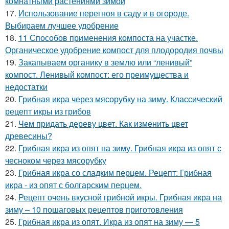
комнатными растениями зимой
17.
Использование перегноя в саду и в огороде.
Выбираем лучшее удобрение
18.
11 Способов применения компоста на участке.
Органическое удобрение компост для плодородия почвы
19.
Закапываем органику в землю или “ленивый”
компост. Ленивый компост: его преимущества и
недостатки
20.
Грибная икра через мясорубку на зиму. Классический
рецепт икры из грибов
21.
Чем придать дереву цвет. Как изменить цвет
древесины?
22.
Грибная икра из опят на зиму. Грибная икра из опят с
чесноком через мясорубку
23.
Грибная икра со сладким перцем. Рецепт: Грибная
икра - из опят с болгарским перцем.
24.
Рецепт очень вкусной грибной икры. Грибная икра на
зиму – 10 пошаговых рецептов приготовления
25.
Грибная икра из опят. Икра из опят на зиму — 5