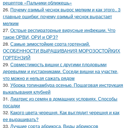
рецептов «Пальчики оближешь»
26.
Почему озимый чеснок вырос мелким и как этого.. 3
главные ошибки: почему озимый чеснок вырастает
мелким
27.
Острые респираторные вирусные инфекции. Что
такое ОРВИ, ОРИ и ОРЗ?
28.
Самые зимостойкие сорта гортензий.
ОСОБЕННОСТИ ВЫРАЩИВАНИЯ МОРОЗОСТОЙКИХ
ГОРТЕНЗИЙ
29.
Совместимость вишни с другими плодовыми
деревьями и кустарниками. Соседи вишни на участке,
что можно и нельзя сажать рядом
30.
Уборка топинамбура осенью. Пошаговая инструкция
выкапывания клубней
31.
Лиатрис из семян в домашних условиях. Способы
посадки
32.
Какого цвета черешня. Как выглядит черешня и как
ее выращивать?
33.
Лучшие сорта абрикоса. Виды абрикосов