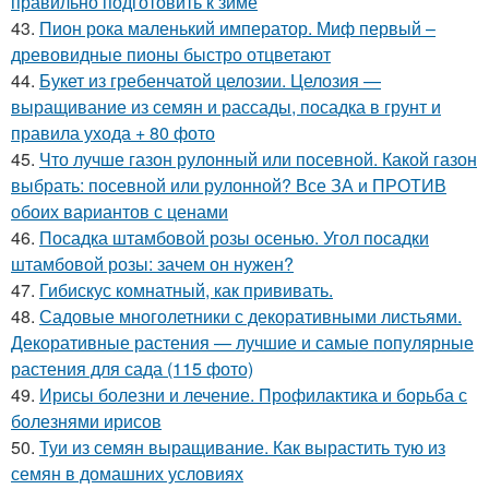
правильно подготовить к зиме
43.
Пион рока маленький император. Миф первый –
древовидные пионы быстро отцветают
44.
Букет из гребенчатой целозии. Целозия —
выращивание из семян и рассады, посадка в грунт и
правила ухода + 80 фото
45.
Что лучше газон рулонный или посевной. Какой газон
выбрать: посевной или рулонной? Все ЗА и ПРОТИВ
обоих вариантов с ценами
46.
Посадка штамбовой розы осенью. Угол посадки
штамбовой розы: зачем он нужен?
47.
Гибискус комнатный, как прививать.
48.
Садовые многолетники с декоративными листьями.
Декоративные растения — лучшие и самые популярные
растения для сада (115 фото)
49.
Ирисы болезни и лечение. Профилактика и борьба с
болезнями ирисов
50.
Туи из семян выращивание. Как вырастить тую из
семян в домашних условиях