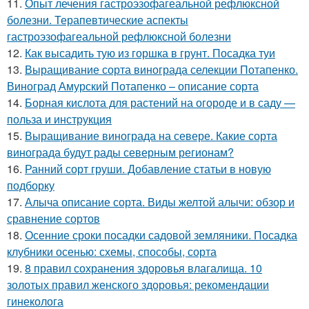
11.
Опыт лечения гастроэзофагеальной рефлюксной
болезни. Терапевтические аспекты
гастроэзофагеальной рефлюксной болезни
12.
Как высадить тую из горшка в грунт. Посадка туи
13.
Выращивание сорта винограда селекции Потапенко.
Виноград Амурский Потапенко – описание сорта
14.
Борная кислота для растений на огороде и в саду —
польза и инструкция
15.
Выращивание винограда на севере. Какие сорта
винограда будут рады северным регионам?
16.
Ранний сорт груши. Добавление статьи в новую
подборку
17.
Алыча описание сорта. Виды желтой алычи: обзор и
сравнение сортов
18.
Осенние сроки посадки садовой земляники. Посадка
клубники осенью: схемы, способы, сорта
19.
8 правил сохранения здоровья влагалища. 10
золотых правил женского здоровья: рекомендации
гинеколога