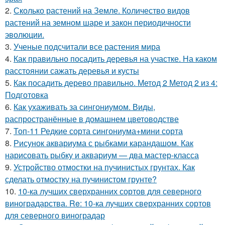
2.
Сколько растений на Земле. Количество видов
растений на земном шаре и закон периодичности
эволюции.
3.
Ученые подсчитали все растения мира
4.
Как правильно посадить деревья на участке. На каком
расстоянии сажать деревья и кусты
5.
Как посадить дерево правильно. Метод 2 Метод 2 из 4:
Подготовка
6.
Как ухаживать за сингониумом. Виды,
распространённые в домашнем цветоводстве
7.
Топ-11 Редкие сорта сингониума+мини сорта
8.
Рисунок аквариума с рыбками карандашом. Как
нарисовать рыбку и аквариум — два мастер-класса
9.
Устройство отмостки на пучинистых грунтах. Как
сделать отмостку на пучинистом грунте?
10.
10-ка лучших сверхранних сортов для северного
виноградарства. Re: 10-ка лучших сверхранних сортов
для северного виноградар