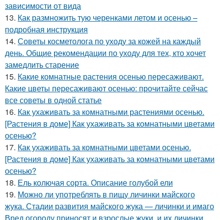
зависимости от вида
13.
Как размножить тую черенками летом и осенью –
подробная инструкция
14.
Советы косметолога по уходу за кожей на каждый
день. Общие рекомендации по уходу для тех, кто хочет
замедлить старение
15.
Какие комнатные растения осенью пересаживают.
Какие цветы пересаживают осенью: прочитайте сейчас
все советы в одной статье
16.
Как ухаживать за комнатными растениями осенью.
[Растения в доме] Как ухаживать за комнатными цветами
осенью?
17.
Как ухаживать за комнатными цветами осенью.
[Растения в доме] Как ухаживать за комнатными цветами
осенью?
18.
Ель колючая сорта. Описание голубой ели
19.
Можно ли употреблять в пищу личинки майского
жука. Стадии развития майского жука — личинки и имаго
Вред огороду приносят и взрослые жуки, и их личинки.