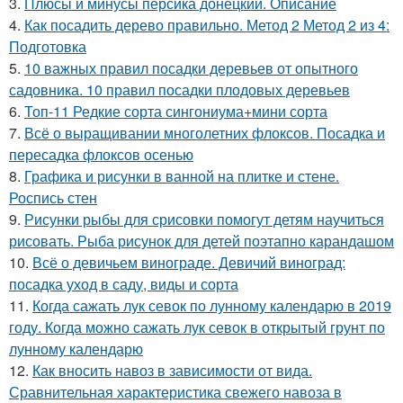
3.
Плюсы и минусы персика донецкий. Описание
4.
Как посадить дерево правильно. Метод 2 Метод 2 из 4:
Подготовка
5.
10 важных правил посадки деревьев от опытного
садовника. 10 правил посадки плодовых деревьев
6.
Топ-11 Редкие сорта сингониума+мини сорта
7.
Всё о выращивании многолетних флоксов. Посадка и
пересадка флоксов осенью
8.
Графика и рисунки в ванной на плитке и стене.
Роспись стен
9.
Рисунки рыбы для срисовки помогут детям научиться
рисовать. Рыба рисунок для детей поэтапно карандашом
10.
Всё о девичьем винограде. Девичий виноград:
посадка уход в саду, виды и сорта
11.
Когда сажать лук севок по лунному календарю в 2019
году. Когда можно сажать лук севок в открытый грунт по
лунному календарю
12.
Как вносить навоз в зависимости от вида.
Сравнительная характеристика свежего навоза в