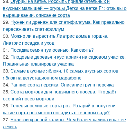
28.
Огурцы на ветке. Россыпь привлекательных и
вкусных малышей — огурцы Детки на ветке F1: отзывы о
выращивании, описание сорта
29.
Нужен ли дренаж для спатифиллума. Как правильно
пересаживать спатифиллум
30.
Можно ли вырастить Лиатрис дома в горшке.
Лиатрис посадка и уход
31.
Посадка семян туи осенью. Как сеять?
32.
Плодовые деревья и кустарники на садовом участке.
Правильная планировка участка
33.
Самые вкусные яблоки. 10 самых вкусных сортов
яблок на дегустационном марафоне
34.
Ранние сорта персика. Описание групп персика
35.
Сорта моркови для подзимнего посева. Что даёт
осенний посев моркови
36.
Теневыносливые сорта роз. Розарий в полутени:
какие сорта роз можно посадить в теневом саду?
37.
Болезни красной калины. Чем болеет калина и как ее
лечить