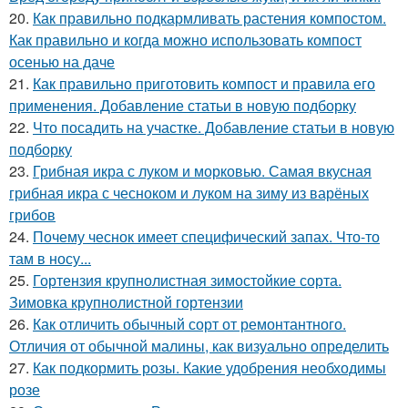
20.
Как правильно подкармливать растения компостом.
Как правильно и когда можно использовать компост
осенью на даче
21.
Как правильно приготовить компост и правила его
применения. Добавление статьи в новую подборку
22.
Что посадить на участке. Добавление статьи в новую
подборку
23.
Грибная икра с луком и морковью. Самая вкусная
грибная икра с чесноком и луком на зиму из варёных
грибов
24.
Почему чеснок имеет специфический запах. Что-то
там в носу...
25.
Гортензия крупнолистная зимостойкие сорта.
Зимовка крупнолистной гортензии
26.
Как отличить обычный сорт от ремонтантного.
Отличия от обычной малины, как визуально определить
27.
Как подкормить розы. Какие удобрения необходимы
розе