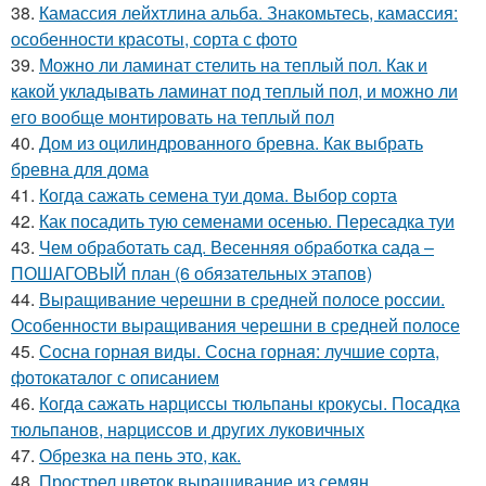
38.
Камассия лейхтлина альба. Знакомьтесь, камассия:
особенности красоты, сорта с фото
39.
Можно ли ламинат стелить на теплый пол. Как и
какой укладывать ламинат под теплый пол, и можно ли
его вообще монтировать на теплый пол
40.
Дом из оцилиндрованного бревна. Как выбрать
бревна для дома
41.
Когда сажать семена туи дома. Выбор сорта
42.
Как посадить тую семенами осенью. Пересадка туи
43.
Чем обработать сад. Весенняя обработка сада –
ПОШАГОВЫЙ план (6 обязательных этапов)
44.
Выращивание черешни в средней полосе россии.
Особенности выращивания черешни в средней полосе
45.
Сосна горная виды. Сосна горная: лучшие сорта,
фотокаталог с описанием
46.
Когда сажать нарциссы тюльпаны крокусы. Посадка
тюльпанов, нарциссов и других луковичных
47.
Обрезка на пень это, как.
48.
Прострел цветок выращивание из семян.