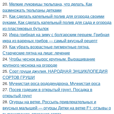
20.
Мелкие луковицы тюльпана, что делать. Как
размножать тюльпаны детками
21.
Как сделать капельный полив для огорода своими
руками. Как сделать капельный полив для сада и огорода
из пластиковых бутылок
22.
Икра грибная на зиму с болгарским перцем. Грибная
икра из вареных грибов — самый вкусный рецепт
23.
Как убрать возрастные пигментные пятна.
Старческие пятна на лице: лечение
24.
Чтобы чеснок вырос крупным. Выращивание
крупного чеснока на огороде
25.
Сорт груши джулия. НАРОДНАЯ ЭНЦИКЛОПЕДИЯ
СОРТОВ ГРУШИ
26.
Мучнистая роса рододендрона. Мучнистая роса
27.
Посев годеции в открытый грунт. Посадка в
открытый грунт
28.
Огурцы на ветке. Россыпь привлекательных и
вкусных малышей — огурцы Детки на ветке F1: отзывы о
выращивании, описание сорта