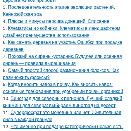
3.
Последовательность этапов эволюции растений.
Кайнозойская эра
4.
Плюсы и минусы персика донецкий. Описание
5.
Клематисы и хвойники. Клематисы в ландшафтном
дизайне: преимущества использования
6.
Как сажать деревья на участке. Ошибки при посадке
деревьев
7.
Похожий на сирень кустарник. Буддлея или осенняя
сирень — правила выращивания
8.
Самый простой способ размножения флоксов. Как
размножить флоксы?
9.
Когда вносить навоз в почву. Как вносить навоз:
основные требования при удобрении почвы органикой
10.
Виноград для северных регионов. Лучший сладкий
кишмиш для севера: выбираем виноград на десерт
11.
Суперфосфат это мочевина или нет. Живительная
сила в каждой грануле
12.
Что именно при подагре категорически нельзя есть.