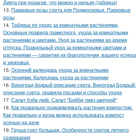
Диета при подагре, что можно и нельзя (таблица)
13.
Парковые розы сорта для Подмосковья. Парковые
розы
14.
Таблица по уходу за комнатными растениями.
Основные правила грамотного ухода за комнатными
растениями и цветами. Уход за растениями во время
отпуска. Правильный уход за комнатными цветами и
растениями — гарантия их благополучия, вашего успеха
и здоровья.
15.
Осенний календарь ухода за комнатными
растениями. Календарь ухода за растениями
16.
Виноград бодрый описание сорта. Виноград Бодрый:
описание сорта, правила посадки и способы ухода
17.
Салат бэби лиф. Салат "Бейби ливз цветной"
18.
Как правильно подкармливать растения компостом.
Как правильно и когда можно использовать компост
осенью на даче
19.
Груша сорт большая. Особенности сортов летнего
созревания