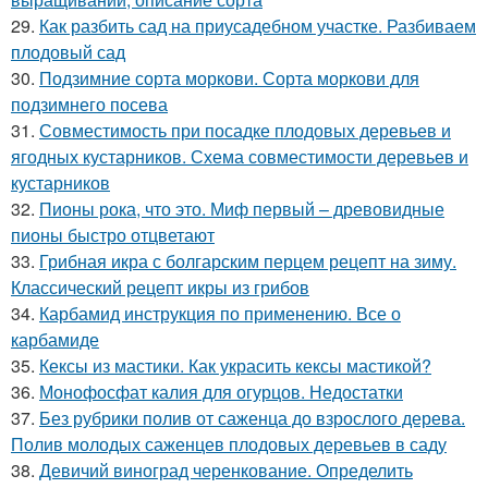
29.
Как разбить сад на приусадебном участке. Разбиваем
плодовый сад
30.
Подзимние сорта моркови. Сорта моркови для
подзимнего посева
31.
Совместимость при посадке плодовых деревьев и
ягодных кустарников. Схема совместимости деревьев и
кустарников
32.
Пионы рока, что это. Миф первый – древовидные
пионы быстро отцветают
33.
Грибная икра с болгарским перцем рецепт на зиму.
Классический рецепт икры из грибов
34.
Карбамид инструкция по применению. Все о
карбамиде
35.
Кексы из мастики. Как украсить кексы мастикой?
36.
Монофосфат калия для огурцов. Недостатки
37.
Без рубрики полив от саженца до взрослого дерева.
Полив молодых саженцев плодовых деревьев в саду
38.
Девичий виноград черенкование. Определить