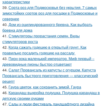
характеристики
39.
Сорта роз для Подмосковья без укрытия. 7 самых
зимостойких сортов роз для посадки в Подмосковье и
севернее
40.
Дом из оцилиндрованного бревна. Как выбрать
бревна для дома
41.
Стимуляторы прорастания семян. Виды
стимуляторов роста
42.
Когда сажать годецию в открытый грунт. Как
правильно посадить годецию на рассаду
43.
Пион рока маленький император. Миф первый –
древовидные пионы быстро отцветают
44.
Салат Провансаль из капусты с огурцом. Капуста
Провансаль быстрого приготовления — классический
рецепт
45.
Гаура цветок, как сохранить зимой. Гаура
46.
Карандаш выкройка подушка. Подушка-карандаш в
детскую своими руками
47.
Сады и люди фестиваль ландшафтного дизайна