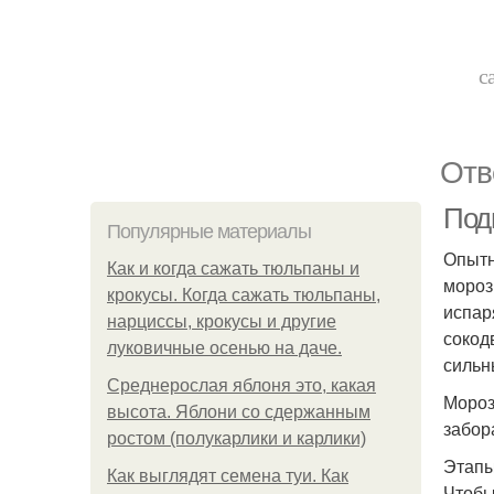
с
Отв
Подг
Популярные материалы
Опытн
Как и когда сажать тюльпаны и
мороз
крокусы. Когда сажать тюльпаны,
испар
нарциссы, крокусы и другие
сокод
луковичные осенью на даче.
сильн
Среднерослая яблоня это, какая
Мороз
высота. Яблони со сдержанным
забор
ростом (полукарлики и карлики)
Этапы
Как выглядят семена туи. Как
Чтобы