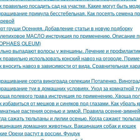
к правильно посадить сад на участке. Какие могут быть мо
ращивание примула бесстебельная. Как посеять семена при
ревой
рт груши Осенняя. Добавление статьи в новую подборку
лепиховое МАСЛО инструкция по применению. Описани
POPHAES OLEUM)
льно выпадают волосы у женщины. Лечение и профилактик
к правильно использовать конский навоз на огороде. Приме
к вносить навоз в зависимости от вида. Сравнительная хар
ращивание сорта винограда селекции Потапенко. Виноград
ращивание туи в домашних условиях. Уход за комнатной т
оща полевого трава инструкция по применению. Хвоща пол
к избавиться от мешков и синяков под глазами. Как убрать 
мнатные растения осенью и зимой. Правила осенне-зимней
гда сажать тюльпаны и лилии осенью. Когда сажают тюльпан
кцинация домашних животных. Вакцинация собак и кошек
кие Орехи растут в россии. Фундук