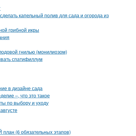
г
 сделать капельный полив для сада и огорода из
ной грибной икры
ания
плодовой гнилью (монилиозом)
ивать спатифиллум
ние в дизайне сада
елие –, что это такое
ты по выбору и уходу
 августе
план (6 обязательных этапов)