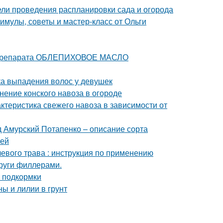
дели проведения распланировки сада и огорода
мулы, советы и мастер-класс от Ольги
е препарата ОБЛЕПИХОВОЕ МАСЛО
а выпадения волос у девушек
нение конского навоза в огороде
актеристика свежего навоза в зависимости от
 Амурский Потапенко – описание сорта
уей
евого трава : инструкция по применению
круги филлерами.
 подкормки
ы и лилии в грунт