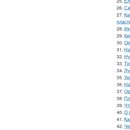
25.
Ел
26.
Си
27.
Ка
пласт
28.
Ик
29.
Ки
30.
Оп
31.
На
32.
Ну
33.
Ту
34.
Лу
35.
Ун
36.
На
37.
Ор
38.
Пл
39.
Чт
40.
О 
41.
Ка
42.
Че