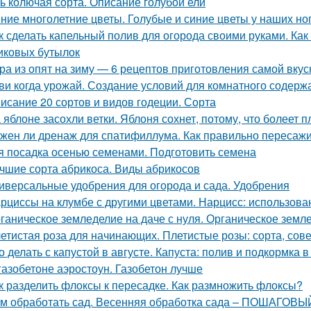
ь колючая сорта. Описание голубой ели
ние многолетние цветы. Голубые и синие цветы у наших но
к сделать капельный полив для огорода своими руками. Как
иковых бутылок
ра из опят на зиму — 6 рецептов приготовления самой вкус
ви когда урожай. Создание условий для комнатного содерж
исание 20 сортов и видов годеции. Сорта
 яблоне засохли ветки. Яблоня сохнет, потому, что болеет 
жен ли дренаж для спатифиллума. Как правильно пересаж
я посадка осенью семенами. Подготовить семена
чшие сорта абрикоса. Виды абрикосов
иверсальные удобрения для огорода и сада. Удобрения
рциссы на клумбе с другими цветами. Нарцисс: использова
ганическое земледелие на даче с нуля. Органическое землед
етистая роза для начинающих. Плетистые розы: сорта, сове
о делать с капустой в августе. Капуста: полив и подкормка в
газобетоне аэростоун. Газобетон лучше
к разделить флоксы к пересадке. Как размножить флоксы?
м обработать сад. Весенняя обработка сада – ПОШАГОВЫЙ 