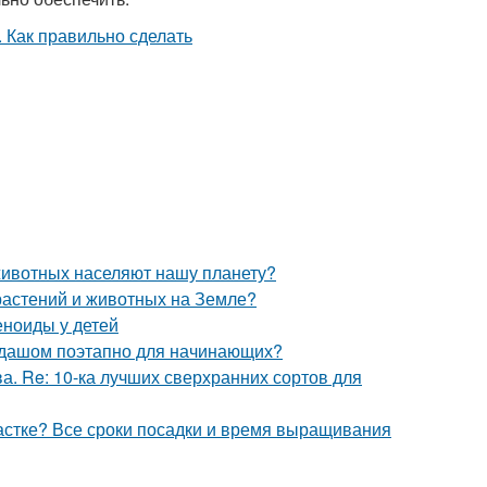
животных населяют нашу планету?
 растений и животных на Земле?
еноиды у детей
андашом поэтапно для начинающих?
а. Re: 10-ка лучших сверхранних сортов для
частке? Все сроки посадки и время выращивания