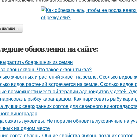
ь дальше →
ледние обновления на сайте:
 вырастить боярышник из семян
 за овощ сквош. Что такое сквош-тыква?
лько животных и растений живёт на земле. Сколько видов 
лько видов растений встречается на земле. Сколько видов
ые возможности местной терапии аденоидитов у детей. Ад
 нарисовать рыбку карандашом. Как нарисовать рыбу кар
ка лучших сверхранних сортов для северного виноградарств
ного виноградар
да сажать луковицы. Не пора ли обновить луковичные на у
ичных на одном месте
ние сорта яблонь. Общие свойства яблонь поздних сортов