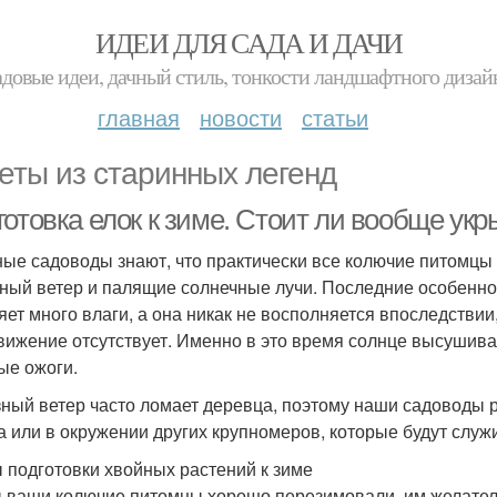
ИДЕИ ДЛЯ САДА И ДАЧИ
адовые идеи, дачный стиль, тонкости ландшафтного дизай
главная
новости
статьи
еты из старинных легенд
отовка елок к зиме. Стоит ли вообще укр
ые садоводы знают, что практически все колючие питомцы т
ный ветер и палящие солнечные лучи. Последние особенно 
яет много влаги, а она никак не восполняется впоследствии
вижение отсутствует. Именно в это время солнце высушивае
ые ожоги.
ный ветер часто ломает деревца, поэтому наши садоводы 
а или в окружении других крупномеров, которые будут служ
 подготовки хвойных растений к зиме
 ваши колючие питомцы хорошо перезимовали, им желател