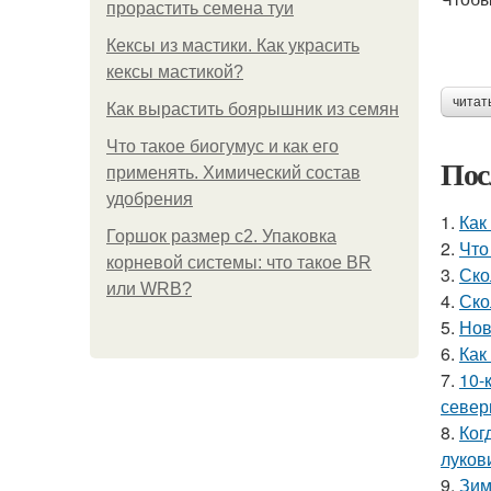
прорастить семена туи
Кексы из мастики. Как украсить
кексы мастикой?
читат
Как вырастить боярышник из семян
Что такое биогумус и как его
Пос
применять. Химический состав
удобрения
1.
Как
Горшок размер с2. Упаковка
2.
Что
корневой системы: что такое BR
3.
Ско
или WRB?
4.
Ско
5.
Нов
6.
Как
7.
10-
север
8.
Ког
луков
9.
Зим