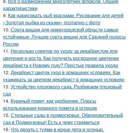
8.
Все о размножении многолетних флоксов. Общие
характеристики
9.
Как нарисовать рыб красками. Рисование для детей
«Золотая рыбка из сказки» поэтапно с фото
10.
Сорта вишни для нижегородской области самые
устойчивые. Лучшие сорта вишни для Средней полосы
России
11.
Несколько советов по уходу за декабристом для
цветения и роста. Как получить роскошное цветение
декабриста к Новому году? Простые правила ухода
12.
Декабрист цветок уход в домашних условиях. Как
ухаживать за цветком декабрист в домашних условиях
13.
Устройство плодового сада. Разбиваем плодовый
сад
14.
Куриный помет, как удобрение. Плюсы
использования куриного помета в огороде
15.
Стильные сады в подмосковье. Обворожительный
сад в Подмосковье! Есть к чему стремиться
16.
Что делать с туями в конце лета и осенью.