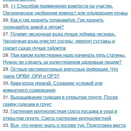
25.
11 Способов применения компоста на участке.
Органическое удобрение компост для плодородия почвы
26.
Как и где хранить топинамбур. Где хранить
топинамбур зимой и летом?
27.
Почему чесночная вода лучше зубчика чеснока..
Чесночная вода очистит сосуды, укрепит суставы и
снизит сахар лучше таблеток
28.
При каком холестерине надо начинать пить статины.
Нужно ли следить за холестерином здоровым людям?
29.
Острые респираторные вирусные инфекции. Что
такое ОРВИ, ОРИ и ОРЗ?
30.
Киви когда урожай. Создание условий для
комнатного содержания
31.
Выращивание годеции в открытом грунте. Посев
семян годеции в грунт
32.
Гортензия крупнолистная сорта посадка и уход в
открытом грунте. Сорта гортензии крупнолистной
33.
Все, что нужно знать о посеве туи. Подготовка места