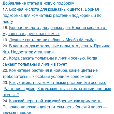
Добавление статьи в новую подборку
17.
Борная кислота для комнатных цветов. Борная
подкормка для комнатных растений под корень и по
листу
18.
Борная кислота для дачных дел. Борная кислота от
муравьев и других насекомых
19.
Лучшие сорта летних яблонь. Мелба (Мельба)
20.
В частном доме холодные полы, что делать. Причина
№3. Недостаток утепления
21.
Когда сажать тюльпаны и лилии осенью. Когда
сажают тюльпаны и лилии в грунт
22.
Комнатные растения в ноябре, какие цветы не
требовательны к особым условиям содержания
23.
Как ухаживать за комнатными растениями осенью.
[Растения в доме] Как ухаживать за комнатными цветами
осенью?
24.
Конский перегной, как удобрение, как применять.
Рыночно-навозная действительность Конский навоз —
весьма ценное