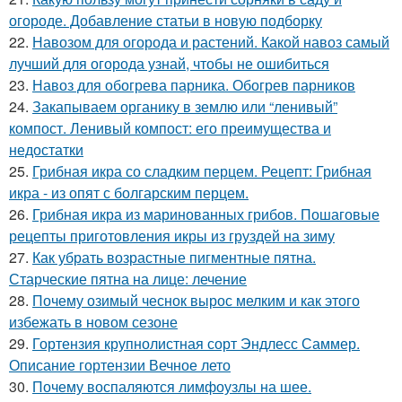
огороде. Добавление статьи в новую подборку
22.
Навозом для огорода и растений. Какой навоз самый
лучший для огорода узнай, чтобы не ошибиться
23.
Навоз для обогрева парника. Обогрев парников
24.
Закапываем органику в землю или “ленивый”
компост. Ленивый компост: его преимущества и
недостатки
25.
Грибная икра со сладким перцем. Рецепт: Грибная
икра - из опят с болгарским перцем.
26.
Грибная икра из маринованных грибов. Пошаговые
рецепты приготовления икры из груздей на зиму
27.
Как убрать возрастные пигментные пятна.
Старческие пятна на лице: лечение
28.
Почему озимый чеснок вырос мелким и как этого
избежать в новом сезоне
29.
Гортензия крупнолистная сорт Эндлесс Саммер.
Описание гортензии Вечное лето
30.
Почему воспаляются лимфоузлы на шее.