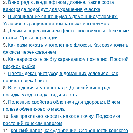
2.
Виноград в ландшафтном дизайне. Какие сорта
винограда подойдут для украшения участка
3.
Выращивание сингониума в домашних условиях.
Условия выращивания комнатных сингониумов
4.
Делим и пересаживаем флокс шиловидный Полезные
статьи. Сроки пересадки
5.
Как размножать многолетние флоксы. Как размножить
флоксы черенкованием
6.
Как нарисовать рыбку карандашом поэтапно. Простой
рисунок рыбки
7.
Цветок декабрист уход в домашних условиях. Как
поливать декабрист
8.
Всё о девичьем винограде. Девичий виноград:
посадка уход в саду, виды и сорта
9.
Полезные свойства облепихи для здоровья. В чем
польза облепихового масла
10.
Как правильно вносить навоз в почву. Подкормка
растений конским навозом
11.
Конский навоз, как удобрение. Особенности конского