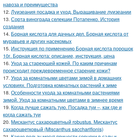
навоза и преимущества
12.
Луизеания посадка и уход. Выращивание луизеании
13.
Сорта винограда селекции Потапенко. История
создания
14.
Борная кислота для дачных дел. Борная кислота от
муравьев и других насекомых
15.
Инструкция по применению Борная кислота порошок
10г. Борная кислота: описание, инструкция, цена
16.
Уход за стареющей кожей. По каким причинам
происходит преждевременное старение кожи?
17.
Уход за комнатными цветами зимой в домашних
условиях. Подготовка комнатных растений к зиме
18.
Особенности ухода за комнатными растениями
зимой. Уход за комнатными цветами в зимнее время
19.
Когда лучше сажать тую. Посадка туи –, как где и
когда сажать туи
20.
Мискантус сахароцветный robustus. Мискантус
сахароцветковый (Miscanthus sacchariflonis)
21.
Какую пользу могут принести сорняки в саду и