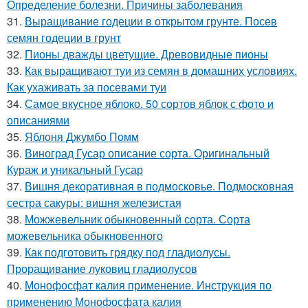
Определение болезни. Причины заболевания
31.
Выращивание годеции в открытом грунте. Посев
семян годеции в грунт
32.
Пионы дважды цветущие. Древовидные пионы
33.
Как выращивают туи из семян в домашних условиях.
Как ухаживать за посевами туи
34.
Самое вкусное яблоко. 50 сортов яблок с фото и
описаниями
35.
Яблоня Джумбо Помм
36.
Виноград Гусар описание сорта. Оригинальный
Кураж и уникальный Гусар
37.
Вишня декоративная в подмосковье. Подмосковная
сестра сакуры: вишня железистая
38.
Можжевельник обыкновенный сорта. Сорта
можевельника обыкновенного
39.
Как подготовить грядку под гладиолусы.
Проращивание луковиц гладиолусов
40.
Монофосфат калия применение. Инструкция по
применению Монофосфата калия