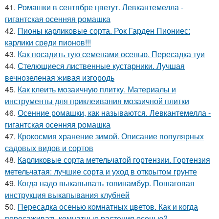
41.
Ромашки в сентябре цветут. Левкантемелла -
гигантская осенняя ромашка
42.
Пионы карликовые сорта. Рок Гарден Пиониес:
карлики среди пионов!!!
43.
Как посадить тую семенами осенью. Пересадка туи
44.
Стелющиеся лиственные кустарники. Лучшая
вечнозеленая живая изгородь
45.
Как клеить мозаичную плитку. Материалы и
инструменты для приклеивания мозаичной плитки
46.
Осенние ромашки, как называются. Левкантемелла -
гигантская осенняя ромашка
47.
Крокосмия хранение зимой. Описание популярных
садовых видов и сортов
48.
Карликовые сорта метельчатой гортензии. Гортензия
метельчатая: лучшие сорта и уход в открытом грунте
49.
Когда надо выкапывать топинамбур. Пошаговая
инструкция выкапывания клубней
50.
Пересадка осенью комнатных цветов. Как и когда
пересаживать комнатные растения осенью?