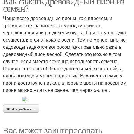
Как сажать древовидный пион из
семян?
Чаще всего древовидные пионы, как, впрочем, и
Пионы в рядовых
травянистые, размножают методом привоя,
Пионы в цветниках
посадках
черенкования или разделения куста. При этом посадка
осуществляется в начале осени. Тем не менее, многие
садоводы задаются вопросом, как правильно сажать
древовидный пион весной. Сделать это можно в том
Пионы с сильным
случае, если вместо саженца использовать семена.
ароматом
Правда, этот способ более длительный, хлопотный, а
вдобавок еще и менее надежный. Всхожесть семян у
пиона достаточно низкая, а первые цветы на посевном
пионе можно ждать не ранее, чем через 5-6 лет.
читать дальше →
Вас может заинтересовать