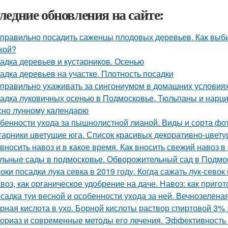
ледние обновления на сайте:
 правильно посадить саженцы плодовых деревьев. Как вы
кой?
адка деревьев и кустарников. Осенью
адка деревьев на участке. Плотность посадки
 правильно ухаживать за сингониумом в домашних условия
адка луковичных осенью в Подмосковье. Тюльпаны и нарцис
сно лунному календарю
бенности ухода за пышнолистной лианой. Виды и сорта фо
тарники цветущие юга. Список красивых декоративно-цвету
 вносить навоз и в какое время. Как вносить свежий навоз 
льные сады в подмосковье. Обворожительный сад в Подмоск
оки посадки лука севка в 2019 году. Когда сажать лук-севок
воз, как органическое удобрение на даче. Навоз: как приго
садка туи весной и особенности ухода за ней. Вечнозелена
рная кислота в ухо. Борной кислоты раствор спиртовой 3%
ориаз и современные методы его лечения. Эффективность