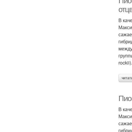
Пио
отц
В кач
Макси
сажае
гибри
между
групп
rockii)
читат
Пио
В кач
Макси
сажае
гибри