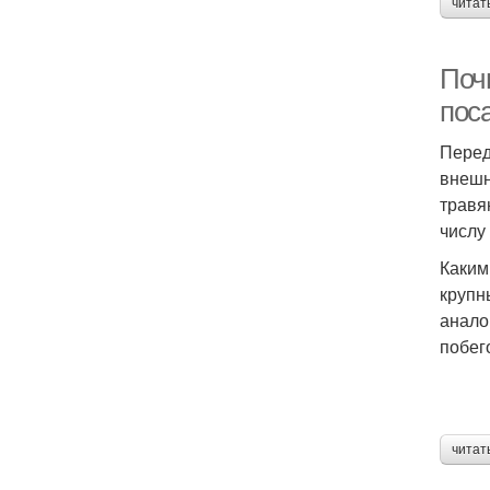
читат
Почв
пос
Перед
внешн
травя
числу
Каким
крупн
анало
побег
читат