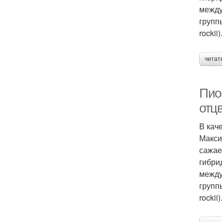
между
групп
rockii)
читат
Пио
отц
В кач
Макси
сажае
гибри
между
групп
rockii)