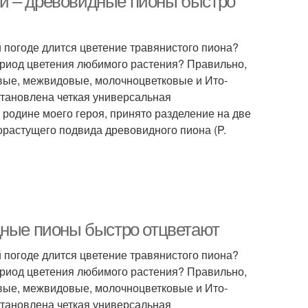
й – древовидные пионы быстро
й погоде длится цветение травянистого пиона?
ериод цветения любимого растения? Правильно,
овые, межвидовые, молочноцветковые и Ито-
становлена четкая универсальная
родине моего героя, принято разделение на две
орастущего подвида древовидного пиона (P.
дные пионы быстро отцветают
й погоде длится цветение травянистого пиона?
ериод цветения любимого растения? Правильно,
овые, межвидовые, молочноцветковые и Ито-
становлена четкая универсальная