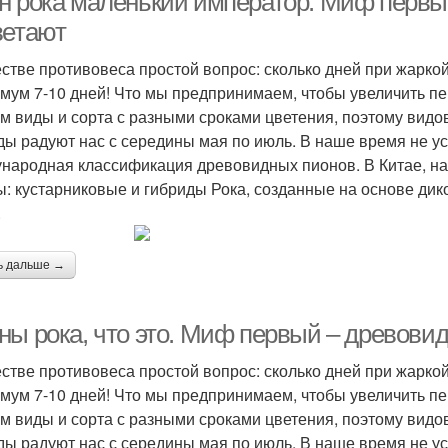
н рока маленький император. Миф первы
ветают
естве противовеса простой вопрос: сколько дней при жарко
мум 7-10 дней! Что мы предпринимаем, чтобы увеличить п
м виды и сорта с разными сроками цветения, поэтому вид
ды радуют нас с середины мая по июль. В наше время не у
народная классификация древовидных пионов. В Китае, на 
ы: кустарниковые и гибриды Рока, созданные на основе дик
.
ь дальше →
ны рока, что это. Миф первый – древови
естве противовеса простой вопрос: сколько дней при жарко
мум 7-10 дней! Что мы предпринимаем, чтобы увеличить п
м виды и сорта с разными сроками цветения, поэтому вид
ды радуют нас с середины мая по июль. В наше время не у