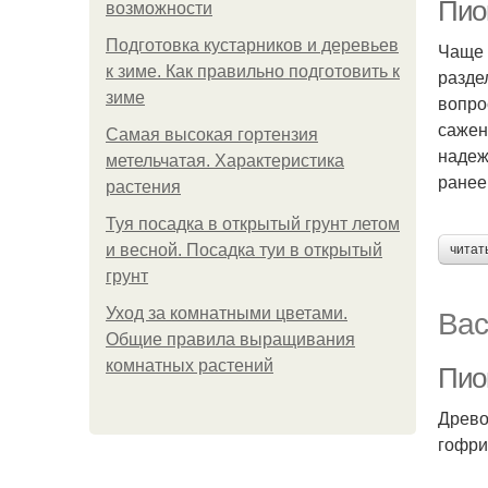
Пио
возможности
Подготовка кустарников и деревьев
Чаще 
к зиме. Как правильно подготовить к
разде
зиме
вопро
сажен
Самая высокая гортензия
надеж
метельчатая. Характеристика
ранее,
растения
Туя посадка в открытый грунт летом
и весной. Посадка туи в открытый
читат
грунт
Вас
Уход за комнатными цветами.
Общие правила выращивания
комнатных растений
Пио
Древо
гофри