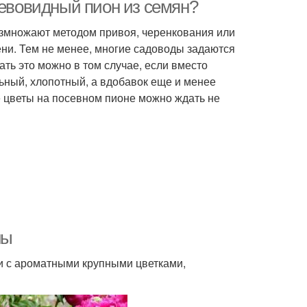
ревовидный пион из семян?
азмножают методом привоя, черенкования или
ени. Тем не менее, многие садоводы задаются
ть это можно в том случае, если вместо
ьный, хлопотный, а вдобавок еще и менее
е цветы на посевном пионе можно ждать не
ны
и с ароматными крупными цветками,