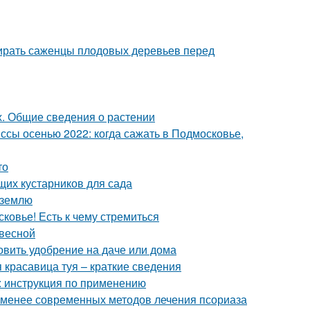
бирать саженцы плодовых деревьев перед
х. Общие сведения о растении
сы осенью 2022: когда сажать в Подмосковье,
то
щих кустарников для сада
в землю
овье! Есть к чему стремиться
 весной
товить удобрение на даче или дома
я красавица туя – краткие сведения
 : инструкция по применению
 менее современных методов лечения псориаза