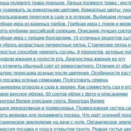
оща полевого трава порошок. Хвоща полевого трава : инс
к ухаживать за комнатными цветами. Комнатные цветы: ухо
пользование перегноя в саду и в огороде. Выбираем лучш
ибная икра из вареных грибов. Грибная икра с луком и мор
рта клубники российской селекции. Описание лучших сорто
ибная икра с перцем болгарским. 10 отличных рецептов сы
к убрать возрастные пигментные пятна. Старческие пятна н
простых способов укрепить сосуды. 8 продуктов, которые п
ндром жжения в полости рта. Диагностика жжения во рту
к отличить обычный сорт от ремонтантного. Отличия от обы
атрис пересадка осенью после цветения. Особенности раст
я посадка осенью семенами. Подготовить семена
анировка огорода и сада в дереве. Как совместить сад и ог
мое вкусное яблоко. 50 сортов яблок с фото и описаниями
ноград Велюр описание сорта. Виноград Велюр
шня декоративная в подмосковье. Подмосковная сестра са
рта моркови для подзимнего посева. Что даёт осенний пос
ганическое земледелие на даче с нуля. Органическое землед
массия посадка и уход в открытом грунте. Редкая гостья цв