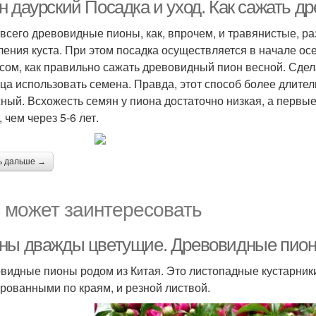
посадках
н даурский Посадка и уход. Как сажать д
всего древовидные пионы, как, впрочем, и травянистые, р
ления куста. При этом посадка осуществляется в начале ос
сом, как правильно сажать древовидный пион весной. Сдела
ца использовать семена. Правда, этот способ более длител
ный. Всхожесть семян у пиона достаточно низкая, а первы
 чем через 5-6 лет.
ь дальше →
 может заинтересовать
ны дважды цветущие. Древовидные пио
видные пионы родом из Китая. Это листопадные кустарник
рованными по краям, и резной листвой.