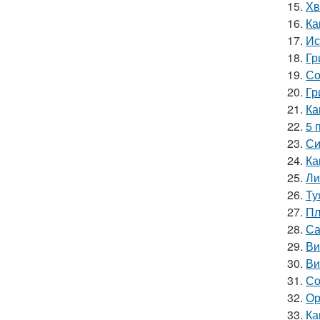
15.
Хв
16.
Ка
17.
Ис
18.
Гр
19.
Со
20.
Гр
21.
Ка
22.
5 
23.
Си
24.
Ка
25.
Ли
26.
Ту
27.
Пл
28.
Са
29.
Ви
30.
Ви
31.
Со
32.
Ор
33.
Ка