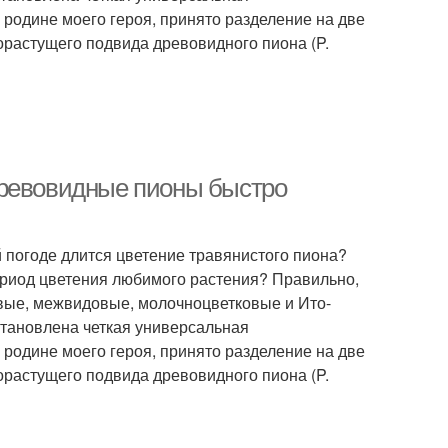
родине моего героя, принято разделение на две
орастущего подвида древовидного пиона (P.
древовидные пионы быстро
й погоде длится цветение травянистого пиона?
ериод цветения любимого растения? Правильно,
овые, межвидовые, молочноцветковые и Ито-
становлена четкая универсальная
родине моего героя, принято разделение на две
орастущего подвида древовидного пиона (P.