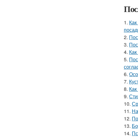
Пос
1.
Как
посад
2.
Пос
3.
Пос
4.
Как
5.
Пос
согла
6.
Осо
7.
Кус
8.
Как
9.
Сти
10.
Ср
11.
На
12.
По
13.
Бо
14.
Пс