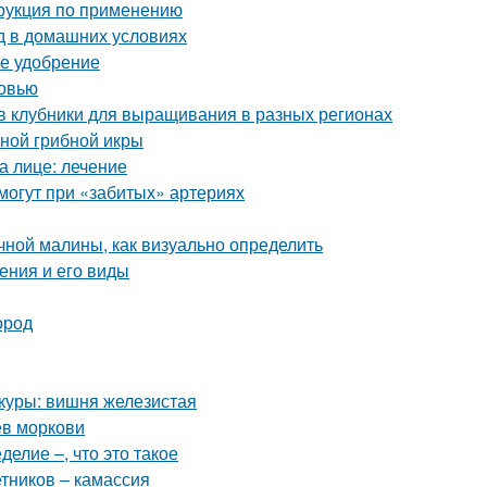
трукция по применению
д в домашних условиях
ее удобрение
ковью
в клубники для выращивания в разных регионах
тной грибной икры
а лице: лечение
омогут при «забитых» артериях
чной малины, как визуально определить
ения и его виды
ород
куры: вишня железистая
ев моркови
елие –, что это такое
етников – камассия