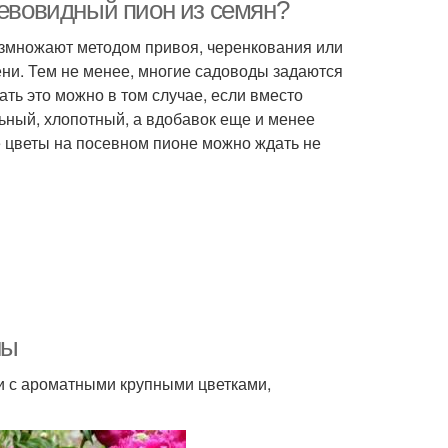
ревовидный пион из семян?
азмножают методом привоя, черенкования или
ени. Тем не менее, многие садоводы задаются
ть это можно в том случае, если вместо
ьный, хлопотный, а вдобавок еще и менее
е цветы на посевном пионе можно ждать не
ны
и с ароматными крупными цветками,