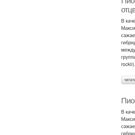
Пио
отц
В кач
Макси
сажае
гибри
между
групп
rockii)
читат
Пио
В кач
Макси
сажае
гибри