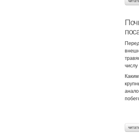
читат
Почв
пос
Перед
внешн
травя
числу
Каким
крупн
анало
побег
читат