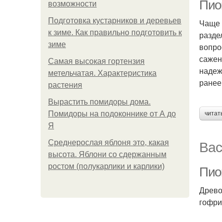
Пио
возможности
Подготовка кустарников и деревьев
Чаще 
к зиме. Как правильно подготовить к
разде
зиме
вопро
сажен
Самая высокая гортензия
надеж
метельчатая. Характеристика
ранее,
растения
Вырастить помидоры дома.
Помидоры на подоконнике от А до
читат
Я
Вас
Среднерослая яблоня это, какая
высота. Яблони со сдержанным
ростом (полукарлики и карлики)
Пио
Древо
гофри