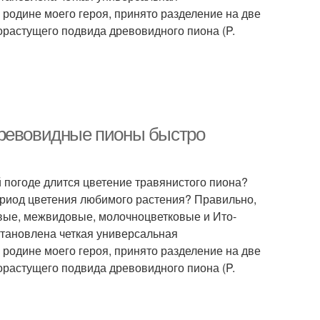
родине моего героя, принято разделение на две
орастущего подвида древовидного пиона (P.
древовидные пионы быстро
й погоде длится цветение травянистого пиона?
ериод цветения любимого растения? Правильно,
овые, межвидовые, молочноцветковые и Ито-
становлена четкая универсальная
родине моего героя, принято разделение на две
орастущего подвида древовидного пиона (P.