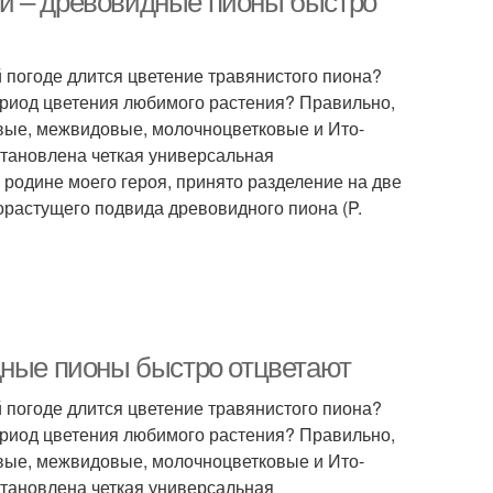
й – древовидные пионы быстро
й погоде длится цветение травянистого пиона?
ериод цветения любимого растения? Правильно,
овые, межвидовые, молочноцветковые и Ито-
становлена четкая универсальная
родине моего героя, принято разделение на две
орастущего подвида древовидного пиона (P.
дные пионы быстро отцветают
й погоде длится цветение травянистого пиона?
ериод цветения любимого растения? Правильно,
овые, межвидовые, молочноцветковые и Ито-
становлена четкая универсальная