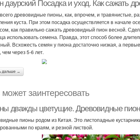
ароматом
н даурский Посадка и уход. Как сажать д
всего древовидные пионы, как, впрочем, и травянистые, р
ления куста. При этом посадка осуществляется в начале ос
сом, как правильно сажать древовидный пион весной. Сдела
ца использовать семена. Правда, этот способ более длител
ный. Всхожесть семян у пиона достаточно низкая, а первы
 чем через 5-6 лет.
ь дальше →
 может заинтересовать
ны дважды цветущие. Древовидные пио
видные пионы родом из Китая. Это листопадные кустарник
рованными по краям, и резной листвой.