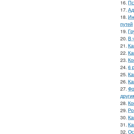
16.
Пс
17.
Ад
18.
Ин
путей
19.
Гр
20.
В 
21.
Ка
22.
Ка
23.
Ко
24.
6 
25.
Ка
26.
Ка
27.
Фо
други
28.
Ко
29.
Ро
30.
Ка
31.
Ка
32.
Ос