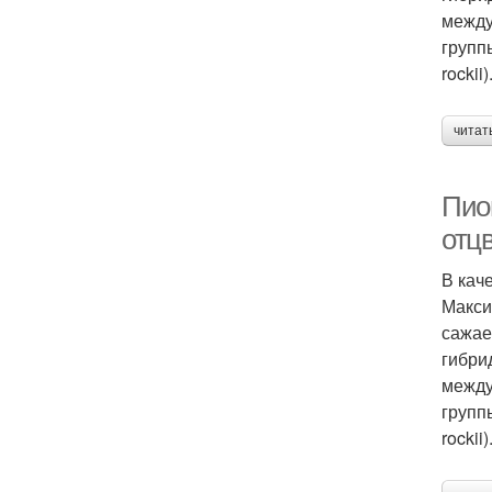
между
групп
rockii)
читат
Пио
отц
В кач
Макси
сажае
гибри
между
групп
rockii)