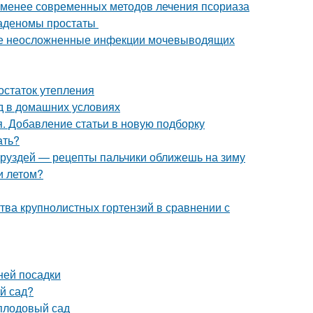
 менее современных методов лечения псориаза
 аденомы простаты
ые неосложненные инфекции мочевыводящих
остаток утепления
д в домашних условиях
я. Добавление статьи в новую подборку
ать?
з груздей — рецепты пальчики оближешь на зиму
и летом?
тва крупнолистных гортензий в сравнении с
ней посадки
ый сад?
плодовый сад