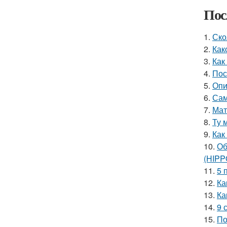
Пос
1.
Ско
2.
Как
3.
Как
4.
Пос
5.
Опи
6.
Сам
7.
Мат
8.
Ту 
9.
Как
10.
Об
(HIP
11.
5 
12.
Ка
13.
Ка
14.
9 
15.
По