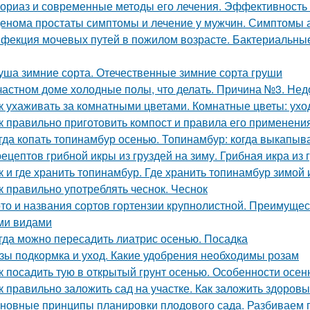
ориаз и современные методы его лечения. Эффективность
енома простаты симптомы и лечение у мужчин. Симптомы
фекция мочевых путей в пожилом возрасте. Бактериальн
уша зимние сорта. Отечественные зимние сорта груши
частном доме холодные полы, что делать. Причина №3. Нед
к ухаживать за комнатными цветами. Комнатные цветы: ухо
к правильно приготовить компост и правила его применени
гда копать топинамбур осенью. Топинамбур: когда выкапыв
рецептов грибной икры из груздей на зиму. Грибная икра и
к и где хранить топинамбур. Где хранить топинамбур зимой 
к правильно употреблять чеснок. Чеснок
то и названия сортов гортензии крупнолистной. Преимущес
ми видами
гда можно пересадить лиатрис осенью. Посадка
зы подкормка и уход. Какие удобрения необходимы розам
к посадить тую в открытый грунт осенью. Особенности осен
к правильно заложить сад на участке. Как заложить здоров
новные принципы планировки плодового сада. Разбиваем 