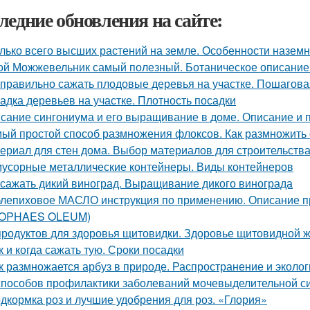
ледние обновления на сайте:
лько всего высших растений на земле. Особенности назем
ой Можжевельник самый полезный. Ботаническое описание
 правильно сажать плодовые деревья на участке. Пошагова
адка деревьев на участке. Плотность посадки
сание сингониума и его выращивание в доме. Описание и 
ый простой способ размножения флоксов. Как размножить
ериал для стен дома. Выбор материалов для строительства
мусорные металлические контейнеры. Виды контейнеров
 сажать дикий виноград. Выращивание дикого винограда
лепиховое МАСЛО инструкция по применению. Описани
POPHAES OLEUM)
продуктов для здоровья щитовидки. Здоровье щитовидной 
к и когда сажать тую. Сроки посадки
к размножается арбуз в природе. Распространение и эколог
способов профилактики заболеваний мочевыделительной с
дкормка роз и лучшие удобрения для роз. «Глория»