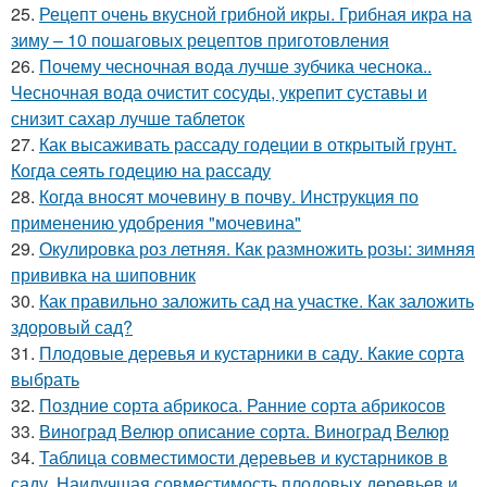
25.
Рецепт очень вкусной грибной икры. Грибная икра на
зиму – 10 пошаговых рецептов приготовления
26.
Почему чесночная вода лучше зубчика чеснока..
Чесночная вода очистит сосуды, укрепит суставы и
снизит сахар лучше таблеток
27.
Как высаживать рассаду годеции в открытый грунт.
Когда сеять годецию на рассаду
28.
Когда вносят мочевину в почву. Инструкция по
применению удобрения "мочевина"
29.
Окулировка роз летняя. Как размножить розы: зимняя
прививка на шиповник
30.
Как правильно заложить сад на участке. Как заложить
здоровый сад?
31.
Плодовые деревья и кустарники в саду. Какие сорта
выбрать
32.
Поздние сорта абрикоса. Ранние сорта абрикосов
33.
Виноград Велюр описание сорта. Виноград Велюр
34.
Таблица совместимости деревьев и кустарников в
саду. Наилучшая совместимость плодовых деревьев и