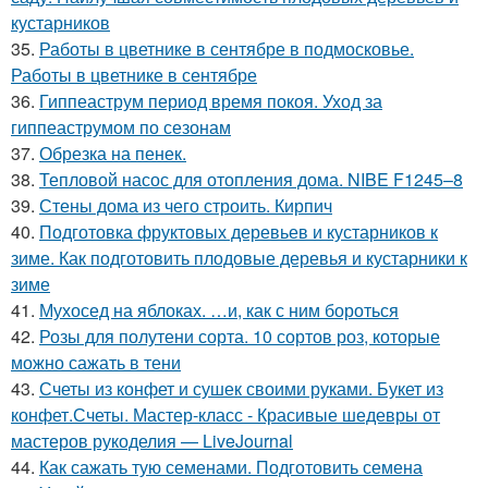
кустарников
35.
Работы в цветнике в сентябре в подмосковье.
Работы в цветнике в сентябре
36.
Гиппеаструм период время покоя. Уход за
гиппеаструмом по сезонам
37.
Обрезка на пенек.
38.
Тепловой насос для отопления дома. NIBE F1245–8
39.
Стены дома из чего строить. Кирпич
40.
Подготовка фруктовых деревьев и кустарников к
зиме. Как подготовить плодовые деревья и кустарники к
зиме
41.
Мухосед на яблоках. …и, как с ним бороться
42.
Розы для полутени сорта. 10 сортов роз, которые
можно сажать в тени
43.
Счеты из конфет и сушек своими руками. Букет из
конфет.Счеты. Мастер-класс - Красивые шедевры от
мастеров рукоделия — LiveJournal
44.
Как сажать тую семенами. Подготовить семена