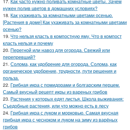
17.
Как часто нужно поливать комнатные цветы. Зачем
нужен полив цветов в домашних условиях?
18.
Как ухаживать за комнатными цветами осенью.
[Растения в доме] Как ухаживать за комнатными цветами
осенью?
19.
Что нельзя класть в компостную яму. Что в компост
класть нельзя и почему
20.
Перегной или навоз для огорода. Свежий или
перепревший?
21.
Солома, как удобрение для огорода. Солома, как
органическое удобрение, трудности, пути решения и
польза.
22.
Грибная икра с помидорами и болгарским перцем.
Самый вкусный рецепт икры из вареных грибов
23.
Растения у которых едят листья. Школа выживания:
Съедобные растения, или что можно есть в лесу
24.
Грибная икра с луком и морковью. Самая вкусная
грибная икра с чесноком и луком на зиму из варёных
грибов