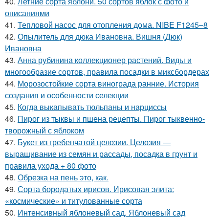
40.
Летние сорта яблони. 50 сортов яблок с фото и
описаниями
41.
Тепловой насос для отопления дома. NIBE F1245–8
42.
Опылитель для дюка Ивановна. Вишня (Дюк)
Ивановна
43.
Анна рубинина коллекционер растений. Виды и
многообразие сортов, правила посадки в миксбордерах
44.
Морозостойкие сорта винограда ранние. История
создания и особенности селекции
45.
Когда выкапывать тюльпаны и нарциссы
46.
Пирог из тыквы и пшена рецепты. Пирог тыквенно-
творожный с яблоком
47.
Букет из гребенчатой целозии. Целозия —
выращивание из семян и рассады, посадка в грунт и
правила ухода + 80 фото
48.
Обрезка на пень это, как.
49.
Сорта бородатых ирисов. Ирисовая элита:
«космические» и титулованные сорта
50.
Интенсивный яблоневый сад. Яблоневый сад