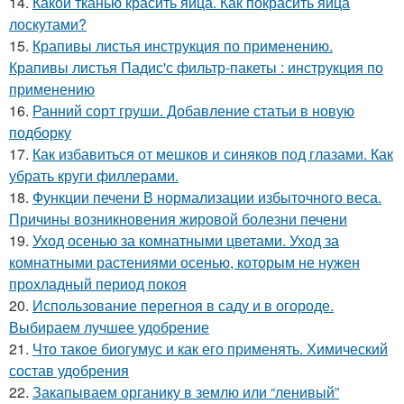
14.
Какой тканью красить яйца. Как покрасить яйца
лоскутами?
15.
Крапивы листья инструкция по применению.
Крапивы листья Падис'с фильтр-пакеты : инструкция по
применению
16.
Ранний сорт груши. Добавление статьи в новую
подборку
17.
Как избавиться от мешков и синяков под глазами. Как
убрать круги филлерами.
18.
Функции печени В нормализации избыточного веса.
Причины возникновения жировой болезни печени
19.
Уход осенью за комнатными цветами. Уход за
комнатными растениями осенью, которым не нужен
прохладный период покоя
20.
Использование перегноя в саду и в огороде.
Выбираем лучшее удобрение
21.
Что такое биогумус и как его применять. Химический
состав удобрения
22.
Закапываем органику в землю или “ленивый”