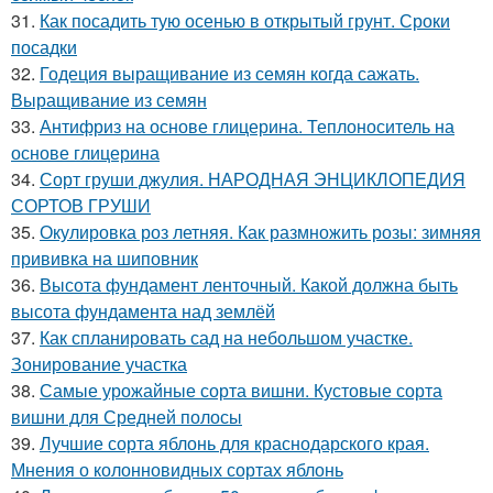
31.
Как посадить тую осенью в открытый грунт. Сроки
посадки
32.
Годеция выращивание из семян когда сажать.
Выращивание из семян
33.
Антифриз на основе глицерина. Теплоноситель на
основе глицерина
34.
Сорт груши джулия. НАРОДНАЯ ЭНЦИКЛОПЕДИЯ
СОРТОВ ГРУШИ
35.
Окулировка роз летняя. Как размножить розы: зимняя
прививка на шиповник
36.
Высота фундамент ленточный. Какой должна быть
высота фундамента над землёй
37.
Как спланировать сад на небольшом участке.
Зонирование участка
38.
Самые урожайные сорта вишни. Кустовые сорта
вишни для Средней полосы
39.
Лучшие сорта яблонь для краснодарского края.
Мнения о колонновидных сортах яблонь