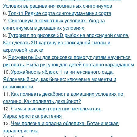
Условия выращивания комнатных сингониумов
6.
Топ-11 Редкие сорта сингониума+мини сорта
7.
Сингониум в комнатных условиях. Уход за
сингониумом в домашних условиях
8.
Туториал по рисовке 3D рыбок на эпоксидной смоле.
Как сделать 3D-картину из эпоксидной смолы и
акриловой краски
9.
Рисунки рыбы для срисовки помогут детям научиться
рисовать. Рыба рисунок для детей поэтапно карандашом
10.
Урожайность яблок с 1 га интенсивного сада.
Яблоневый сад, как бизнес: ключевые моменты и
возможности
11.
Как поливать декабрист в домашних условиях по
сезонно. Как поливать декабрист?
12.
Самая высокая гортензия метельчатая.
Характеристика растения
13.
Чем полезна и опасна облепиха. Ботаническая
характеристика