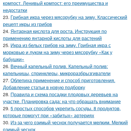
компост. Ленивый компост: его преимущества и
недостатки
23.
Грибная икра через мясорубку на зиму. Классический
рецепт икры из грибов
24.
Янтарная кислота для роста. Инструкция по
применению янтарной кислоты для растений
25.
Икра из белых грибов на зиму. Грибная икра с
морковью и луком на зиму через мясорубку «Как у
бабушки»
26.
Вечный капельный полив. Капельный полив:
капельницы, спринклеры, микроразбрызгиватели
27.
Облепиха применение и способ приготовления.
Добавление статьи в новую подборку
28.
Правила и схема посадки плодовых деревьев на
участке. Планировка сада: на что обращать внимание
29.
5 простых способов укрепить сосуды. 8 продуктов,
которые помогут при «забитых» артериях
30.
Из-за чего озимый чеснок получается мелким. Мелкий
озимый чеснок