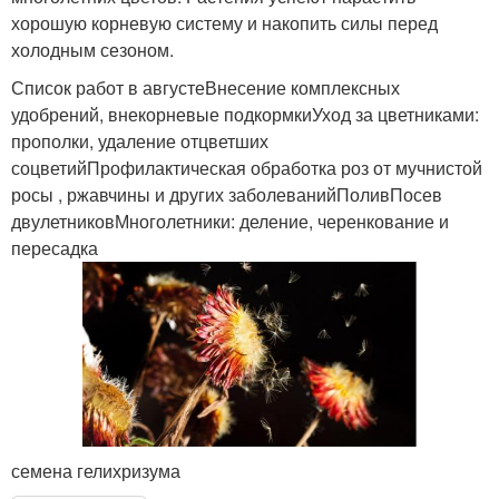
хорошую корневую систему и накопить силы перед
холодным сезоном.
Список работ в августеВнесение комплексных
удобрений, внекорневые подкормкиУход за цветниками:
прополки, удаление отцветших
соцветийПрофилактическая обработка роз от мучнистой
росы , ржавчины и других заболеванийПоливПосев
двулетниковМноголетники: деление, черенкование и
пересадка
семена гелихризума