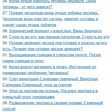
26.
Когда лучше покупать теплицы дешевле. Цена
теплицы - от чего зависит?
27.
Почему чесночная вода лучше зубчика чеснока..
Чесночная вода очистит сосуды, укрепит суставы и
снизит сахар лучше таблеток
28.
Хронический бронхит у взрослых. Виды бронхита
29.
Сухость во рту, как признак патологии. Сухость во рту
30.
Почему зеленеет чеснок при готовке и опасно ли его
есть. Почему при готовке чеснок зеленеет?
31.
Выращивание годеции в открытом грунте. Посев
семян годеции в грунт
32.
Когда вносят мочевину в почву. Инструкция по
применению удобрения "мочевина"
33.
Сорт винограда Саперави северный. Виноград
Саперави Северный: уход за сортом
34.
Уход за лиатрисом осенью. Посадка лиатриса в
открытый грунт луковицами
35.
Размножение лиатриса своими руками. Семенной
способ