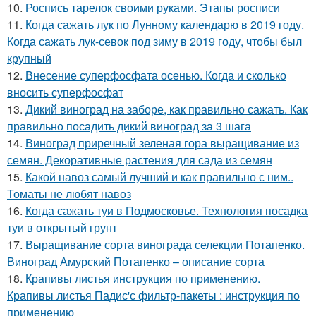
10.
Роспись тарелок своими руками. Этапы росписи
11.
Когда сажать лук по Лунному календарю в 2019 году.
Когда сажать лук-севок под зиму в 2019 году, чтобы был
крупный
12.
Внесение суперфосфата осенью. Когда и сколько
вносить суперфосфат
13.
Дикий виноград на заборе, как правильно сажать. Как
правильно посадить дикий виноград за 3 шага
14.
Виноград приречный зеленая гора выращивание из
семян. Декоративные растения для сада из семян
15.
Какой навоз самый лучший и как правильно с ним..
Томаты не любят навоз
16.
Когда сажать туи в Подмосковье. Технология посадка
туи в открытый грунт
17.
Выращивание сорта винограда селекции Потапенко.
Виноград Амурский Потапенко – описание сорта
18.
Крапивы листья инструкция по применению.
Крапивы листья Падис'с фильтр-пакеты : инструкция по
применению