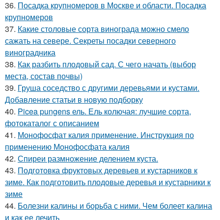
36.
Посадка крупномеров в Москве и области. Посадка
крупномеров
37.
Какие столовые сорта винограда можно смело
сажать на севере. Секреты посадки северного
виноградника
38.
Как разбить плодовый сад. С чего начать (выбор
места, состав почвы)
39.
Груша соседство с другими деревьями и кустами.
Добавление статьи в новую подборку
40.
Picea pungens ель. Ель колючая: лучшие сорта,
фотокаталог с описанием
41.
Монофосфат калия применение. Инструкция по
применению Монофосфата калия
42.
Спиреи размножение делением куста.
43.
Подготовка фруктовых деревьев и кустарников к
зиме. Как подготовить плодовые деревья и кустарники к
зиме
44.
Болезни калины и борьба с ними. Чем болеет калина
и как ее лечить