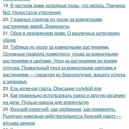
19.
В частном доме холодные полы, что делать. Причина
№3. Недостаток утепления
20.
7 важных советов по уходу за комнатными
растениями зимой. Доминанты
21.
Обои в деревянном доме. О различных категориях
обоев
22.
Таблица по уходу за комнатными растениями.
Основные правила грамотного ухода за комнатными
растениями и цветами. Уход за растениями во время
отпуска. Правильный уход за комнатными цветами и
растениями — гарантия их благополучия, вашего успеха
и здоровья.
23.
Ель колючая сорта. Описание голубой ели
24.
Как правильно использовать навоз и другую органику
на даче. Польза навоза для агрокультур
25.
Конский перегной, как удобрение, как применять.
Рыночно-навозная действительность Конский навоз —
весьма ценное