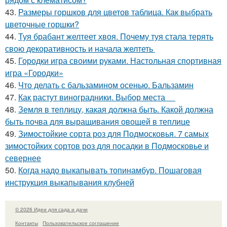
43.
Размеры горшков для цветов таблица. Как выбрать
цветочные горшки?
44.
Туя брабант желтеет хвоя. Почему туя стала терять
свою декоративность и начала желтеть
45.
Городки игра своими руками. Настольная спортивная
игра «Городки»
46.
Что делать с бальзамином осенью. Бальзамин
47.
Как растут виноградники. Выбор места
48.
Земля в теплицу, какая должна быть. Какой должна
быть почва для выращивания овощей в теплице
49.
Зимостойкие сорта роз для Подмосковья. 7 самых
зимостойких сортов роз для посадки в Подмосковье и
севернее
50.
Когда надо выкапывать топинамбур. Пошаговая
инструкция выкапывания клубней
© 2026 Идеи для сада и дачи
Контакты
Пользовательское соглашение