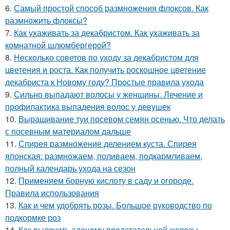
6.
Самый простой способ размножения флоксов. Как
размножить флоксы?
7.
Как ухаживать за декабристом. Как ухаживать за
комнатной шлюмбергерой?
8.
Несколько советов по уходу за декабристом для
цветения и роста. Как получить роскошное цветение
декабриста к Новому году? Простые правила ухода
9.
Сильно выпадают волосы у женщины. Лечение и
профилактика выпадения волос у девушек
10.
Выращивание туи посевом семян осенью. Что делать
с посевным материалом дальше
11.
Спирея размножение делением куста. Спирея
японская: размножаем, поливаем, подкармливаем,
полный календарь ухода на сезон
12.
Применяем борную кислоту в саду и огороде.
Правила использования
13.
Как и чем удобрять розы. Большое руководство по
подкормке роз
14.
Как вылечить аденому предстательной железы.