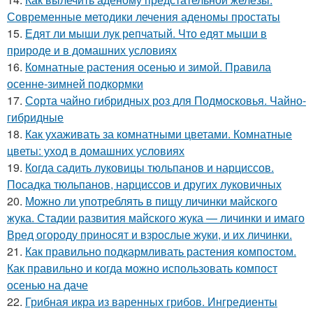
Современные методики лечения аденомы простаты
15.
Едят ли мыши лук репчатый. Что едят мыши в
природе и в домашних условиях
16.
Комнатные растения осенью и зимой. Правила
осенне-зимней подкормки
17.
Сорта чайно гибридных роз для Подмосковья. Чайно-
гибридные
18.
Как ухаживать за комнатными цветами. Комнатные
цветы: уход в домашних условиях
19.
Когда садить луковицы тюльпанов и нарциссов.
Посадка тюльпанов, нарциссов и других луковичных
20.
Можно ли употреблять в пищу личинки майского
жука. Стадии развития майского жука — личинки и имаго
Вред огороду приносят и взрослые жуки, и их личинки.
21.
Как правильно подкармливать растения компостом.
Как правильно и когда можно использовать компост
осенью на даче
22.
Грибная икра из варенных грибов. Ингредиенты