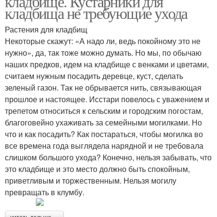
кладбище. Кустарники для
кладбища не требующие ухода
Растения для кладбищ
Некоторые скажут: «А надо ли, ведь покойному это не
Растения для высадки
Дерева для кладбища
нужно», да, так тоже можно думать. Но мы, по обычаю
наших предков, идем на кладбище с венками и цветами,
считаем нужным посадить деревце, куст, сделать
зеленый газон. Так не обрывается нить, связывающая
прошлое и настоящее. Исстари повелось с уважением и
трепетом относиться к сельским и городским погостам,
благоговейно ухаживать за семейными могилками. Но
что и как посадить? Как постараться, чтобы могилка во
все времена года выглядела нарядной и не требовала
слишком большого ухода? Конечно, нельзя забывать, что
это кладбище и это место должно быть спокойным,
приветливым и торжественным. Нельзя могилу
превращать в клумбу.