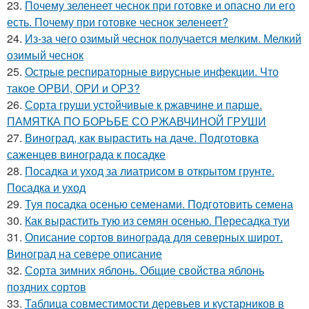
23.
Почему зеленеет чеснок при готовке и опасно ли его
есть. Почему при готовке чеснок зеленеет?
24.
Из-за чего озимый чеснок получается мелким. Мелкий
озимый чеснок
25.
Острые респираторные вирусные инфекции. Что
такое ОРВИ, ОРИ и ОРЗ?
26.
Сорта груши устойчивые к ржавчине и парше.
ПАМЯТКА ПО БОРЬБЕ СО РЖАВЧИНОЙ ГРУШИ
27.
Виноград, как вырастить на даче. Подготовка
саженцев винограда к посадке
28.
Посадка и уход за лиатрисом в открытом грунте.
Посадка и уход
29.
Туя посадка осенью семенами. Подготовить семена
30.
Как вырастить тую из семян осенью. Пересадка туи
31.
Описание сортов винограда для северных широт.
Виноград на севере описание
32.
Сорта зимних яблонь. Общие свойства яблонь
поздних сортов
33.
Таблица совместимости деревьев и кустарников в