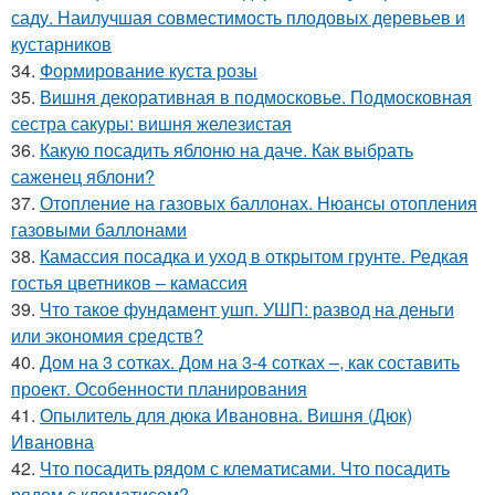
саду. Наилучшая совместимость плодовых деревьев и
кустарников
34.
Формирование куста розы
35.
Вишня декоративная в подмосковье. Подмосковная
сестра сакуры: вишня железистая
36.
Какую посадить яблоню на даче. Как выбрать
саженец яблони?
37.
Отопление на газовых баллонах. Нюансы отопления
газовыми баллонами
38.
Камассия посадка и уход в открытом грунте. Редкая
гостья цветников – камассия
39.
Что такое фундамент ушп. УШП: развод на деньги
или экономия средств?
40.
Дом на 3 сотках. Дом на 3-4 сотках –, как составить
проект. Особенности планирования
41.
Опылитель для дюка Ивановна. Вишня (Дюк)
Ивановна
42.
Что посадить рядом с клематисами. Что посадить
рядом с клематисом?