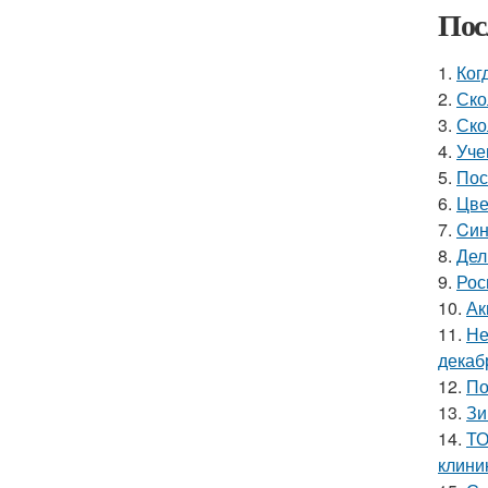
Пос
1.
Ког
2.
Ско
3.
Ско
4.
Уче
5.
Пос
6.
Цве
7.
Cин
8.
Дел
9.
Рос
10.
Ак
11.
Не
декаб
12.
По
13.
Зи
14.
ТО
клини