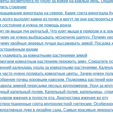
веты косметолога по уходу за кожей на каждый день. Общие
лить старение
ращивание винограда на севере. Какие сорта винограда б
к долго выходят камни из почек и могут ли они растворяться
я состояние и нужна ли помощь врача
ят ли мыши лук репчатый. Что едят мыши в природе и в д
чему не нужно выбрасывать чесночную шелуху. Почему нео
чему хвойные деревья лучше высаживать зимой. Посадка 
остранённым видам
к ухаживать за комнатными растениями зимой
могаем комнатным растениям пережить зиму. Сократите п
енний календарь ухода за комнатными растениями. Календ
к часто нужно поливать комнатные цветы. Зачем нужен пол
обрение почвы коровьим навозом. Подкормка растений ко
авила зимней пересадки лесных крупномеров. Уход за кру
чный капельный полив. Капельный полив: капельницы, спр
ндром жжения в полости рта. Диагностика жжения во рту
спространенные сорта крупнолистной гортензии. Особеннос
коративные луки в дизайне сада. Самые красивые декорати