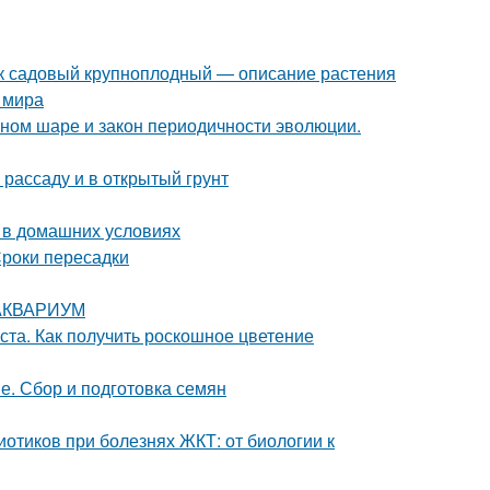
к садовый крупноплодный — описание растения
 мира
мном шаре и закон периодичности эволюции.
 рассаду и в открытый грунт
д в домашних условиях
роки пересадки
м АКВАРИУМ
оста. Как получить роскошное цветение
е. Сбор и подготовка семян
отиков при болезнях ЖКТ: от биологии к