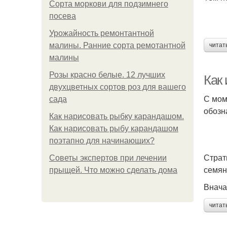
Сорта моркови для подзимнего
посева
Урожайность ремонтантной
малины. Ранние сорта ремотантной
читат
малины
Розы красно белые. 12 лучших
Как
двухцветных сортов роз для вашего
С мом
сада
обозн
Как нарисовать рыбку карандашом.
Как нарисовать рыбу карандашом
поэтапно для начинающих?
Страт
Советы экспертов при лечении
семян
прыщей. Что можно сделать дома
Внача
читат