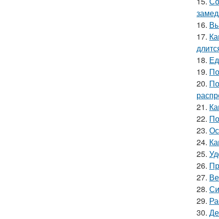
15.
Со
замед
16.
Вы
17.
Ка
длитс
18.
Ед
19.
По
20.
По
распр
21.
Ка
22.
По
23.
Ос
24.
Ка
25.
Уд
26.
Пр
27.
Ве
28.
Си
29.
Ра
30.
Де