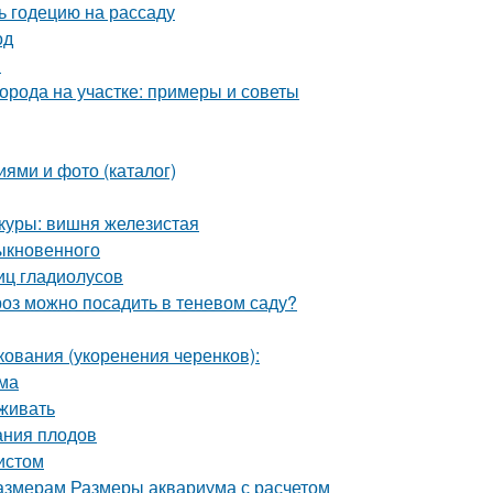
ть годецию на рассаду
од
ы
орода на участке: примеры и советы
иями и фото (каталог)
куры: вишня железистая
ыкновенного
иц гладиолусов
роз можно посадить в теневом саду?
ования (укоренения черенков):
ома
аживать
ания плодов
истом
азмерам Размеры аквариума с расчетом