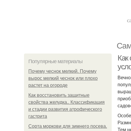
с
Сам
Как
Популярные материалы
усл
Почему чеснок мелкий. Почему
Вечно
вырос мелкий чеснок или плохо
попул
растет на огороде
выращ
Как восстановить защитные
приоб
свойства желудка.. Классификация
садов
и стадии развития атрофического
Особе
гастрита
Размн
Сорта моркови для зимнего посева.
Тем н