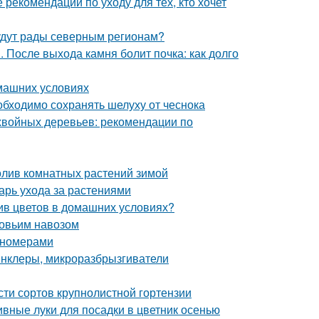
 рекомендации по уходу для тех, кто хочет
удут рады северным регионам?
. После выхода камня болит почка: как долго
омашних условиях
бходимо сохранять шелуху от чеснока
хвойных деревьев: рекомендации по
олив комнатных растений зимой
арь ухода за растениями
ив цветов в домашних условиях?
ровьим навозом
пномерами
инклеры, микроразбрызгиватели
ти сортов крупнолистной гортензии
вные луки для посадки в цветник осенью