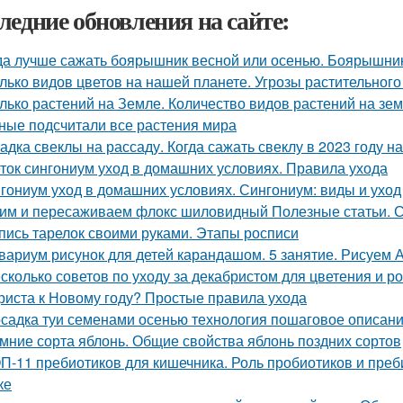
ледние обновления на сайте:
да лучше сажать боярышник весной или осенью. Боярышни
лько видов цветов на нашей планете. Угрозы растительного
лько растений на Земле. Количество видов растений на зе
ные подсчитали все растения мира
адка свеклы на рассаду. Когда сажать свеклу в 2023 году на
ток сингониум уход в домашних условиях. Правила ухода
гониум уход в домашних условиях. Сингониум: виды и ухо
им и пересаживаем флокс шиловидный Полезные статьи. С
пись тарелок своими руками. Этапы росписи
вариум рисунок для детей карандашом. 5 занятие. Рисуе
сколько советов по уходу за декабристом для цветения и р
риста к Новому году? Простые правила ухода
садка туи семенами осенью технология пошаговое описани
мние сорта яблонь. Общие свойства яблонь поздних сортов
П-11 пребиотиков для кишечника. Роль пробиотиков и преби
ке