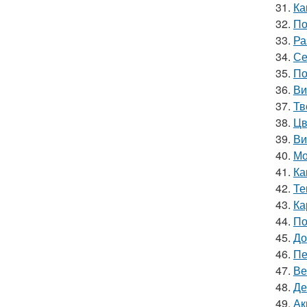
31.
Ка
32.
По
33.
Ра
34.
Се
35.
По
36.
Ви
37.
Тв
38.
Цв
39.
Ви
40.
Мо
41.
Ка
42.
Те
43.
Ка
44.
По
45.
До
46.
Пе
47.
Ве
48.
Де
49.
Ак