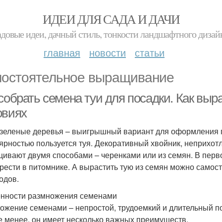
ИДЕИ ДЛЯ САДА И ДАЧИ
адовые идеи, дачный стиль, тонкости ландшафтного дизай
главная
новости
статьи
остоятельное выращивание
 собрать семена туи для посадки. Как вы
овиях
зеленые деревья – выигрышный вариант для оформления п
ярностью пользуется туя. Декоративный хвойник, неприхот
ивают двумя способами – черенками или из семян. В перв
рести в питомнике. А вырастить тую из семян можно самос
одов.
нности размножения семенами
ожение семенами – непростой, трудоемкий и длительный п
е менее, он имеет несколько важных преимуществ.