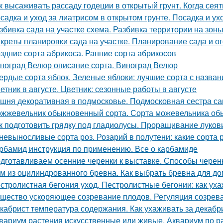
к высаживать рассаду годеции в открытый грунт. Когда сея
садка и уход за лиатрисом в открытом грунте. Посадка и ух
збивка сада на участке схема. Разбивка территории на зон
креты планировки сада на участке. Планирование сада и ог
здние сорта абрикоса. Ранние сорта абрикосов
ноград Велюр описание сорта. Виноград Велюр
ердые сорта яблок. Зеленые яблоки: лучшие сорта с назван
етник в августе. Цветник: сезонные работы в августе
шня декоративная в подмосковье. Подмосковная сестра са
жжевельник обыкновенный сорта. Сорта можевельника об
к подготовить грядку под гладиолусы. Проращивание луков
невыносливые сорта роз. Розарий в полутени: какие сорта 
рбамид инструкция по применению. Все о карбамиде
дготавливаем осенние черенки к выставке. Способы черенк
м из оцилиндрованного бревна. Как выбрать бревна для д
стролистная бегония уход. Пестролистные бегонии: как ух
щество ускоряющее созревание плодов. Регуляция созрев
кабрист температура содержания. Как ухаживать за декабр
вариум растения искусственные или живые. Аквариум по р