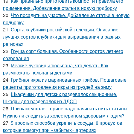
19.
Как правильно приготовить компост и правила его
применения. Добавление статьи в новую подборку
20.
Что посадить на участке. Добавление статьи в новую
подборку
21.
Сорта клубники российской селекции. Описание
лучших сортов клубники для выращивания в разных
регионах
22.
Груша сорт большая. Особенности сортов летнего
созревания
23.
Мелкие луковицы тюльпана, что делать. Как
размножать тюльпаны детками
24.
Грибная икра из маринованных грибов. Пошаговые
рецепты приготовления икры из груздей на зиму
25.
Шкафчики для детских раздевалок секционные.
Шкафы для раздевалок из ЛДСП
26.
При каком холестерине надо начинать пить статины.
Нужно ли следить за холестерином здоровым людям?
27.
5 простых способов укрепить сосуды. 8 продуктов,
которые помогут при «забитых» артериях