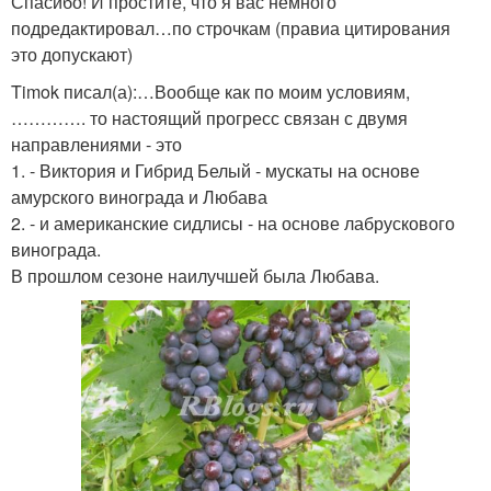
Спасибо! И простите, что я вас немного
подредактировал…по строчкам (правиа цитирования
это допускают)
Timok писал(а):…Вообще как по моим условиям,
…………. то настоящий прогресс связан с двумя
направлениями - это
1. - Виктория и Гибрид Белый - мускаты на основе
амурского винограда и Любава
2. - и американские сидлисы - на основе лабрускового
винограда.
В прошлом сезоне наилучшей была Любава.