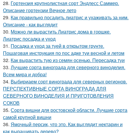
28.
Гортензия крупнолистная сорт Эндлесс Саммер.
Описание гортензии Вечное лето
29.
Как правильно посадить лиатрис и ухаживать за ним.
Описание - как выглядит
30.
Можно ли вырастить Лиатрис дома в горшке.
Лиатрис посадка и уход
31.
Посадка и уход за туей в открытом грунте.
Пошаговая инструкция по пос адке туи весной и летом
32.
Как вырастить тую из семян осенью. Пересадка туи
33.
Лучшие сорта винограда для северного виноделия.
Всем мира и добра!
34.
Выбириаем сорт винограда для северных регионов.
ПЕРСПЕКТИВНЫЕ СОРТА ВИНОГРАДА ДЛЯ
CЕВЕРНОГО ВИНОДЕЛИЯ И ПРИГОТОВЛЕНИЯ
СОКОВ
35.
Сорта вишни для ростовской области. Лучшие сорта
самой крупной вишни
36.
Ямочный персик, что это. Как выглядит нектарин и
как выращивать дерево?