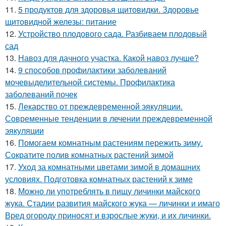
11.
5 продуктов для здоровья щитовидки. Здоровье
щитовидной железы: питание
12.
Устройство плодового сада. Разбиваем плодовый
сад
13.
Навоз для дачного участка. Какой навоз лучше?
14.
9 способов профилактики заболеваний
мочевыделительной системы. Профилактика
заболеваний почек
15.
Лекарство от преждевременной эякуляции.
Современные тенденции в лечении преждевременной
эякуляции
16.
Помогаем комнатным растениям пережить зиму.
Сократите полив комнатных растений зимой
17.
Уход за комнатными цветами зимой в домашних
условиях. Подготовка комнатных растений к зиме
18.
Можно ли употреблять в пищу личинки майского
жука. Стадии развития майского жука — личинки и имаго
Вред огороду приносят и взрослые жуки, и их личинки.