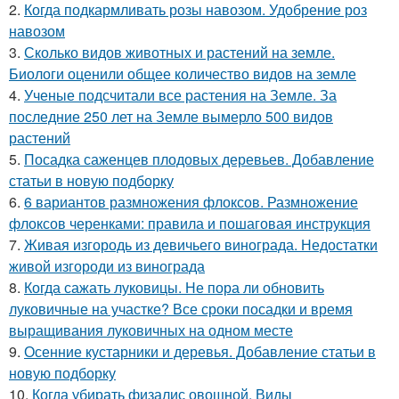
2.
Когда подкармливать розы навозом. Удобрение роз
навозом
3.
Сколько видов животных и растений на земле.
Биологи оценили общее количество видов на земле
4.
Ученые подсчитали все растения на Земле. За
последние 250 лет на Земле вымерло 500 видов
растений
5.
Посадка саженцев плодовых деревьев. Добавление
статьи в новую подборку
6.
6 вариантов размножения флоксов. Размножение
флоксов черенками: правила и пошаговая инструкция
7.
Живая изгородь из девичьего винограда. Недостатки
живой изгороди из винограда
8.
Когда сажать луковицы. Не пора ли обновить
луковичные на участке? Все сроки посадки и время
выращивания луковичных на одном месте
9.
Осенние кустарники и деревья. Добавление статьи в
новую подборку
10.
Когда убирать физалис овощной. Виды