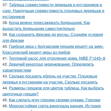
37.
Таблица совместимости деревьев и кустарников в
саду. Наилучшая совместимость плодовых деревьев и
кустарников
38.
Когда можно пересаживать боярышник. Как
вырастить боярышник самостоятельно
39.
Как сохранить фрезию до весны. Создаём условия
для фрезии
40.
Грибная икра с болгарским перцем рецепт на зиму.
Классический рецепт икры из грибов
41.
Тепловой насос для отопления дома. NIBE F1245–8
42.
Девичий виноград черенкование. Определить
характеристики
43.
Сколько посадить яблонь на участке. Плодовые
деревья и кустарники на участке. Сколько посадить
44.
Размеры горшков для цветов таблица. Как выбрать
цветочные горшки?
45.
Как сделать игру городки своими руками. Городки
46.
Морозостойкие сорта винограда ранние. История