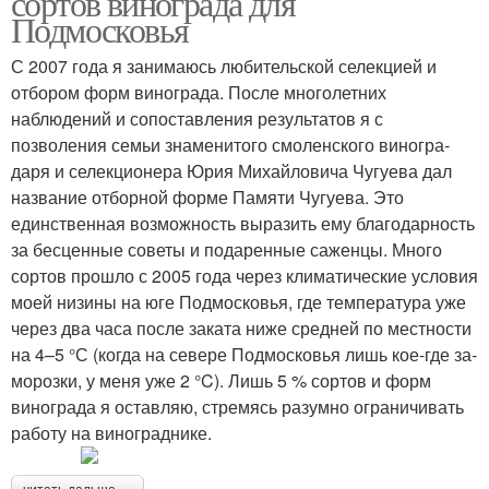
сортов винограда для
Подмосковья
С 2007 года я занимаюсь любительской селекцией и
отбором форм винограда. После многолетних
наблюдений и сопо­ставления результатов я с
позволения се­мьи знаменитого смоленского виногра­
даря и селекционера Юрия Михайловича Чугуева дал
название отборной форме Памяти Чугуева. Это
единственная воз­можность выразить ему благодарность
за бесценные советы и подаренные са­женцы. Много
сортов прошло с 2005 года через климатические условия
моей низи­ны на юге Подмосковья, где температу­ра уже
через два часа после заката ниже средней по местности
на 4–5 °С (когда на севере Подмосковья лишь кое­-где за­
морозки, у меня уже ­2 °C). Лишь 5 % сортов и форм
винограда я оставляю, стремясь разумно ограничивать
работу на винограднике.