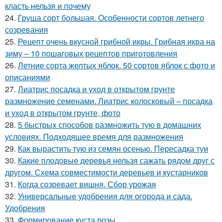
класть нельзя и почему
24.
Груша сорт большая. Особенности сортов летнего
созревания
25.
Рецепт очень вкусной грибной икры. Грибная икра на
зиму – 10 пошаговых рецептов приготовления
26.
Летние сорта желтых яблок. 50 сортов яблок с фото и
описаниями
27.
Лиатрис посадка и уход в открытом грунте
размножение семенами. Лиатрис колосковый – посадка
и уход в открытом грунте, фото
28.
5 быстрых способов размножить тую в домашних
условиях. Подходящее время для размножения
29.
Как вырастить тую из семян осенью. Пересадка туи
30.
Какие плодовые деревья нельзя сажать рядом друг с
другом. Схема совместимости деревьев и кустарников
31.
Когда созревает вишня. Сбор урожая
32.
Универсальные удобрения для огорода и сада.
Удобрения
33.
Формирование куста розы