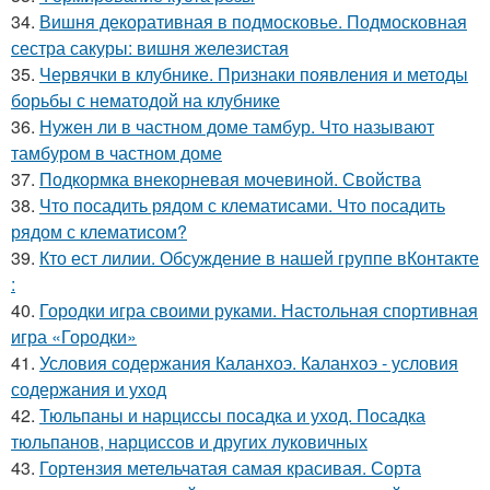
34.
Вишня декоративная в подмосковье. Подмосковная
сестра сакуры: вишня железистая
35.
Червячки в клубнике. Признаки появления и методы
борьбы с нематодой на клубнике
36.
Нужен ли в частном доме тамбур. Что называют
тамбуром в частном доме
37.
Подкормка внекорневая мочевиной. Свойства
38.
Что посадить рядом с клематисами. Что посадить
рядом с клематисом?
39.
Кто ест лилии. Обсуждение в нашей группе вКонтакте
:
40.
Городки игра своими руками. Настольная спортивная
игра «Городки»
41.
Условия содержания Каланхоэ. Каланхоэ - условия
содержания и уход
42.
Тюльпаны и нарциссы посадка и уход. Посадка
тюльпанов, нарциссов и других луковичных
43.
Гортензия метельчатая самая красивая. Сорта