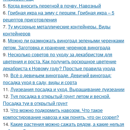
5.
Когда вносить перегной в почву. Навозный
6.
Грибная икра на зиму с перцем. Грибная икра – 5
рецептов приготовления
7.
Ту мусорные металлические контейнеры. Виды
контейнеров
8.
Можно ли размножать виноград зелеными черенками
летом. Заготовка и хранение черенков винограда
9.
Несколько советов по уходу за декабристом для
цветения и роста. Как получить роскошное цветение
декабриста к Новому году? Простые правила ухода
10.
Всё о девичьем винограде. Девичий виноград:
посадка уход в саду, виды и сорта
11.
Луизеания посадка и уход. Выращивание луизеании
12.
Туя посадка в открытый грунт летом и весной.
Посадка туи в открытый грунт
13.
Что можно подкормить навозом. Что такое
компостирование навоза и как понять, что он созрел?
14.
Какие растения можно сажать рядом, а какие нельзя