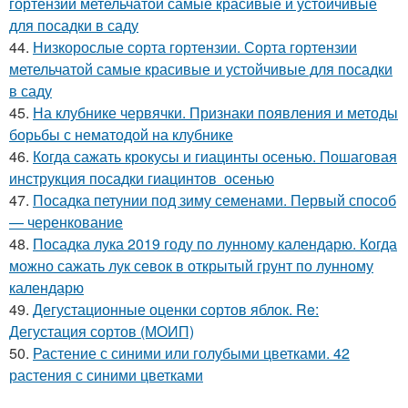
гортензии метельчатой самые красивые и устойчивые
для посадки в саду
44.
Низкорослые сорта гортензии. Сорта гортензии
метельчатой самые красивые и устойчивые для посадки
в саду
45.
На клубнике червячки. Признаки появления и методы
борьбы с нематодой на клубнике
46.
Когда сажать крокусы и гиацинты осенью. Пошаговая
инструкция посадки гиацинтов осенью
47.
Посадка петунии под зиму семенами. Первый способ
— черенкование
48.
Посадка лука 2019 году по лунному календарю. Когда
можно сажать лук севок в открытый грунт по лунному
календарю
49.
Дегустационные оценки сортов яблок. Re:
Дегустация сортов (МОИП)
50.
Растение с синими или голубыми цветками. 42
растения с синими цветками