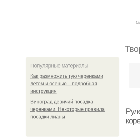
с
Тво
Популярные материалы
Как размножить тую черенками
летом и осенью – подробная
инструкция
Виноград девичий посадка
черенками. Некоторые правила
Рул
посадки лианы
кор