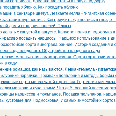
нний сорт яблок. Добавление статьи в новую подборку
е посадить яблоню. Как посадить яблоню
машки в сентябре цветут. Левкантемелла - гигантская осе
к заставить кур нестись. Как приучить кур нестись в гнезде 
лой дом из сэндвич панелей. Плюсы
о делать с капустой в августе. Капуста: полив и подкормка в
к красиво посадить нарциссы. Нарцисс: использование в ди
розостойкие сорта винограда ранние. История создания и 
оект сада плодового. Обустройство плодового сада
ртензия метельчатая самая красивая. Сорта гортензии мет
ки в саду
енние ромашки, как называются. Левкантемелла - гигантск
 клубнике червячки. Признаки появления и методы борьбы 
рликовые сорта метельчатой гортензии. Гортензия метельчат
садка моркови и лука в зиму. Что даёт осенний посев морк
ковицы нарциссов и тюльпанов. Посадка тюльпанов, нарцис
зы кустовые для Подмосковья. 7 самых зимостойких сортов
Контакты
Пользовательское соглашение
Обратная св