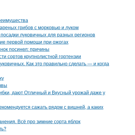
преимущества
вареных грибов с морковью и луком
 посадки луковичных для разных регионов
ние первой помощи при ожогах
нок посинел: причины
ти сортов крупнолистной гортензии
ковичных. Как это правильно сделать — и когда
ку
очвы
ибки, дают Отличный и Вкусный урожай даже у
екомендуется сажать рядом с вишней, а каких
анения. Всё про зимние сорта яблок
ть?