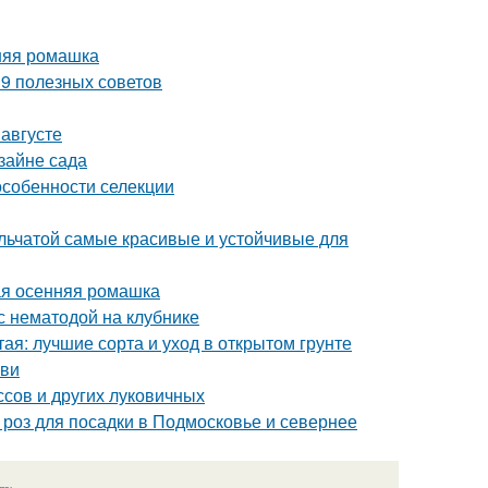
нняя ромашка
– 9 полезных советов
 августе
зайне сада
особенности селекции
ельчатой самые красивые и устойчивые для
ая осенняя ромашка
с нематодой на клубнике
ая: лучшие сорта и уход в открытом грунте
ови
сов и других луковичных
 роз для посадки в Подмосковье и севернее
язь