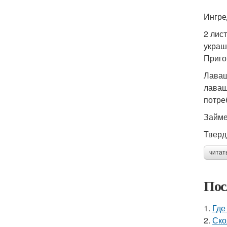
Ингре
2 лис
украш
Приго
Лаваш
лаваш
потре
Займе
Тверд
читат
Пос
1.
Где
2.
Ско