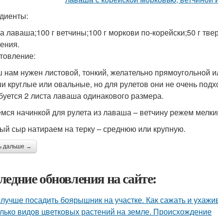
диенты:
та лаваша;100 г ветчины;100 г моркови по-корейски;50 г тве
ения.
товление:
 нам нужен листовой, тонкий, желательно прямоугольной 
и круглые или овальные, но для рулетов они не очень подхо
буется 2 листа лаваша одинакового размера.
мся начинкой для рулета из лаваша – ветчину режем мелки
ый сыр натираем на терку – среднюю или крупную.
ь дальше →
ледние обновления на сайте:
 лучше посадить боярышник на участке. Как сажать и ухаж
лько видов цветковых растений на земле. Происхождение