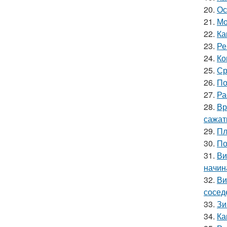
20.
Ос
21.
Мо
22.
Ка
23.
Ре
24.
Ко
25.
Ср
26.
По
27.
Ра
28.
Вр
сажат
29.
Пл
30.
По
31.
Ви
начин
32.
Ви
сосед
33.
Зи
34.
Ка