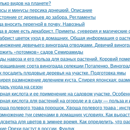
лько видов на планете?
сы и минусы персика донецкий. Описание
стояние от деревьев до забора. Регламенты
да вносить перегной в почву. Навозный
да в доме есть декабрист. Приметы, суеверия и магические 
абрист цветок уход в домашних. Общая информация о раст
множение девичьего винограда отводками. Девичий виногра
ожить «потомков» садов Семирамиды
ды навоза и его польза для разных растений. Коровий поме
ращивание сорта винограда селекции Потапенко. Виноград
к посадить плодовые деревья на участке. Подготовка ямы
ирея размножение делением куста. Спирея японская: раз
дарь ухода на сезон
рная кислота и ее применение на садовом участке. Особе
рная кислота для растений на огороде и в саду — польза и
оща полевого трава порошок. Хвоща полевого трава : инс
змножение туи семенами в домашних условиях. Как вырасти
дсветка для цветов в зимнее время. Как определить, что р
кие Орехи растут в россии. Фундук