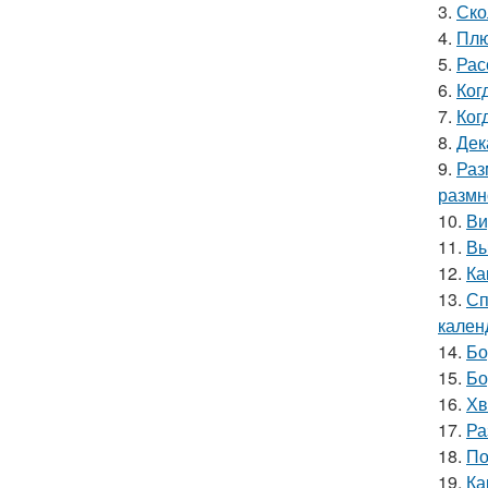
3.
Ско
4.
Плю
5.
Рас
6.
Ког
7.
Ког
8.
Дек
9.
Раз
размн
10.
Ви
11.
Вы
12.
Ка
13.
Сп
кален
14.
Бо
15.
Бо
16.
Хв
17.
Ра
18.
По
19.
Ка