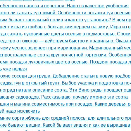
обенности навоза и перегноя. Навоз в качестве удобрения
жно ли сажать тую зимой. Особенности посадки туи осенью
ким бывает капельный полив и как его установить? В чем 
цепт икра из грибов с болгарским перцем на зиму. Икра из 
гда сажать луковичные цветы осенью в подмосковье. Сроки
едство от ожогов ― действуем быстро и правильно. Оказа
чему чеснок зеленеет при мариновании. Маринованный чес
спространенные сорта крупнолистной гортензии. Особеннос
емя посадки луковичных цветов осенью. Поздняя посадка лу
ь уже нельзя
охие соседи для груши. Добавление статьи в новую подбор
садка туи в открытый грунт. Выбор участка и подготовка п
ноград натали описание сорта. Эти Винограды прощает ош
ающих садоводов. Рассказываю, почему именно эти сорта
шня и малина совместимость при посадке. Какие деревья р
ей надо исключить
мние сорта яблонь для средней полосы для длительного хр
кие бывают вишни. Какой бывает вишня и как ее выращива