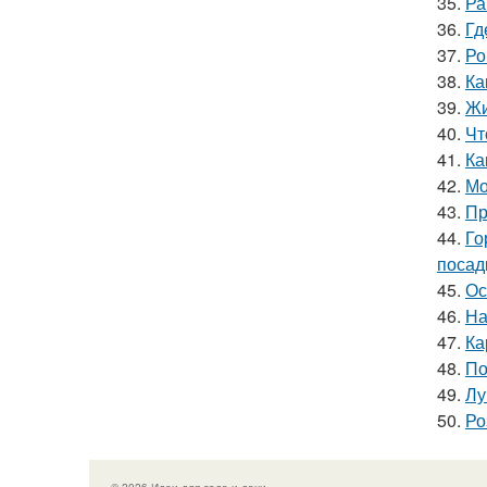
35.
Ра
36.
Гд
37.
Ро
38.
Ка
39.
Жи
40.
Чт
41.
Ка
42.
Мо
43.
Пр
44.
Го
посад
45.
Ос
46.
На
47.
Ка
48.
По
49.
Лу
50.
Ро
© 2026 Идеи для сада и дачи