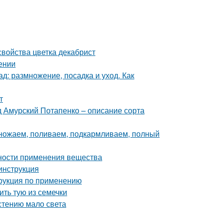
свойства цветка декабрист
ении
д: размножение, посадка и уход. Как
т
 Амурский Потапенко – описание сорта
множаем, поливаем, подкармливаем, полный
нности применения вещества
 инструкция
трукция по применению
ть тую из семечки
астению мало света