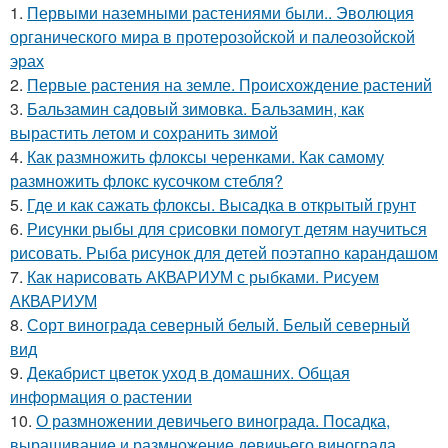
1.
Первыми наземными растениями были.. Эволюция
органического мира в протерозойской и палеозойской
эрах
2.
Первые растения на земле. Происхождение растений
3.
Бальзамин садовый зимовка. Бальзамин, как
вырастить летом и сохранить зимой
4.
Как размножить флоксы черенками. Как самому
размножить флокс кусочком стебля?
5.
Где и как сажать флоксы. Высадка в открытый грунт
6.
Рисунки рыбы для срисовки помогут детям научиться
рисовать. Рыба рисунок для детей поэтапно карандашом
7.
Как нарисовать АКВАРИУМ с рыбками. Рисуем
АКВАРИУМ
8.
Сорт винограда северный белый. Белый северный
вид
9.
Декабрист цветок уход в домашних. Общая
информация о растении
10.
О размножении девичьего винограда. Посадка,
выращивание и размножение девичьего винограда