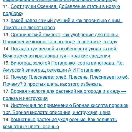
11.
Сорт груши Осенняя. Добавление статьи в новую
подборку
12.
Какой навоз самый лучший и как правильно с ним..
Томаты не любят навоз
13.
Органический компост, как удобрение для почвы.
Применение компоста в огороде, в цветнике, в саду
14.
Посадка туи весной и особенности ухода за ней.
Вечнозеленая красавица туя – краткие сведения
15.
Виноград золотой Потапенко- сорта винограда. Re:
Амурский виноград селекции А.И Потапенко
16.
Почему Плесневеет хлеб. Плесень. Плесневеет хлеб.
Почему? 3 простых шага, как этого избежать.
17.
Борная кислота для растений на огороде и в саду —
польза и инструкция
18.
Инструкция по применению Борная кислота порошок
10г. Борная кислота: описание, инструкция, цена
19.
Комнатные растения уход осенью. Как поливать
комнатные цветы осенью