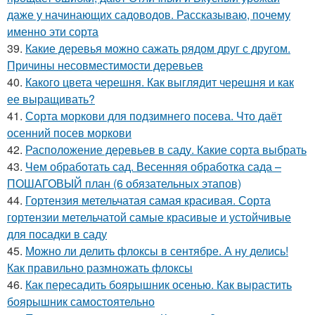
даже у начинающих садоводов. Рассказываю, почему
именно эти сорта
39.
Какие деревья можно сажать рядом друг с другом.
Причины несовместимости деревьев
40.
Какого цвета черешня. Как выглядит черешня и как
ее выращивать?
41.
Сорта моркови для подзимнего посева. Что даёт
осенний посев моркови
42.
Расположение деревьев в саду. Какие сорта выбрать
43.
Чем обработать сад. Весенняя обработка сада –
ПОШАГОВЫЙ план (6 обязательных этапов)
44.
Гортензия метельчатая самая красивая. Сорта
гортензии метельчатой самые красивые и устойчивые
для посадки в саду
45.
Можно ли делить флоксы в сентябре. А ну делись!
Как правильно размножать флоксы
46.
Как пересадить боярышник осенью. Как вырастить
боярышник самостоятельно