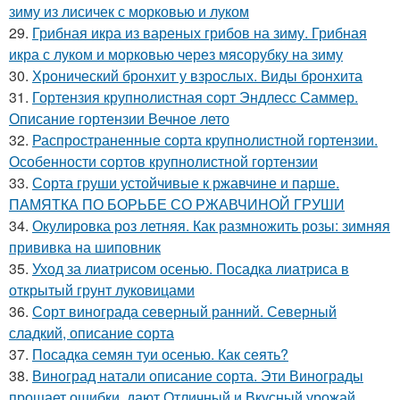
зиму из лисичек с морковью и луком
29.
Грибная икра из вареных грибов на зиму. Грибная
икра с луком и морковью через мясорубку на зиму
30.
Хронический бронхит у взрослых. Виды бронхита
31.
Гортензия крупнолистная сорт Эндлесс Саммер.
Описание гортензии Вечное лето
32.
Распространенные сорта крупнолистной гортензии.
Особенности сортов крупнолистной гортензии
33.
Сорта груши устойчивые к ржавчине и парше.
ПАМЯТКА ПО БОРЬБЕ СО РЖАВЧИНОЙ ГРУШИ
34.
Окулировка роз летняя. Как размножить розы: зимняя
прививка на шиповник
35.
Уход за лиатрисом осенью. Посадка лиатриса в
открытый грунт луковицами
36.
Сорт винограда северный ранний. Северный
сладкий, описание сорта
37.
Посадка семян туи осенью. Как сеять?
38.
Виноград натали описание сорта. Эти Винограды
прощает ошибки, дают Отличный и Вкусный урожай