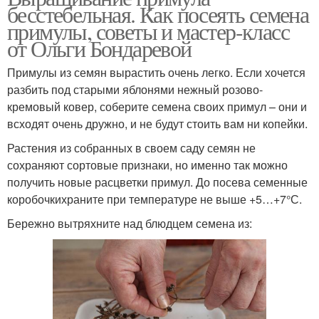
бесстебельная. Как посеять семена
примулы, советы и мастер-класс
от Ольги Бондаревой
Примулы из семян вырастить очень легко. Если хочется
разбить под старыми яблонями нежный розово-
кремовый ковер, соберите семена своих примул – они и
всходят очень дружно, и не будут стоить вам ни копейки.
Растения из собранных в своем саду семян не
сохраняют сортовые признаки, но именно так можно
получить новые расцветки примул. До посева семенные
коробочкихраните при температуре не выше +5…+7°С.
Бережно вытряхните над блюдцем семена из: