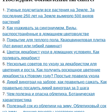
1.
Ученые подсчитали все растения на Земле. За
последние 250 лет на Земле вымерло 500 видов
растений
2.
Как ухаживать за сингониумом. Виды,
распространённые в домашнем цветоводстве
3.
Покрытие для теплого пола. Кварцвиниловая плитка
(Арт-винил или гибкий ламинат)
4.
Цветок декабрист уход в домашних условиях. Как
поливать декабрист
5.
Несколько советов по уходу за декабристом для
цветения и роста. Как получить роскошное цветение
декабриста к Новому году? Простые правила ухода
6.
Дикий виноград на заборе, как правильно сажать. Как
правильно посадить дикий виноград за 3 шага
7.
Чем полезна и опасна облепиха. Ботаническая
характеристика
8.
Полезный сок из облепихи на зиму. Облепиховый сок
на зиму — лучшие рецепты заготовки через