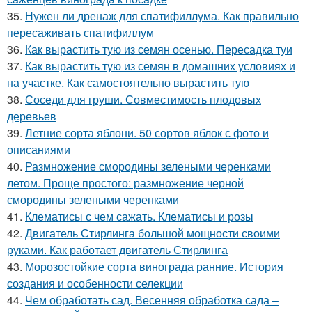
35.
Нужен ли дренаж для спатифиллума. Как правильно
пересаживать спатифиллум
36.
Как вырастить тую из семян осенью. Пересадка туи
37.
Как вырастить тую из семян в домашних условиях и
на участке. Как самостоятельно вырастить тую
38.
Соседи для груши. Совместимость плодовых
деревьев
39.
Летние сорта яблони. 50 сортов яблок с фото и
описаниями
40.
Размножение смородины зелеными черенками
летом. Проще простого: размножение черной
смородины зелеными черенками
41.
Клематисы с чем сажать. Клематисы и розы
42.
Двигатель Стирлинга большой мощности своими
руками. Как работает двигатель Стирлинга
43.
Морозостойкие сорта винограда ранние. История
создания и особенности селекции
44.
Чем обработать сад. Весенняя обработка сада –