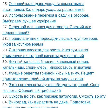
25.
Осенний календарь ухода за комнатными
растениями. Календарь ухода за растениями
26.
Использование перегноя в саду и в огороде.
Выбираем лучшее удобрение
27.
Перегной или навоз для огорода. Свежий или
перепревший?
28.
Правила зимней пересадки лесных крупномеров.
Уход за крупномерами
29.
Янтарная кислота для роста. Инструкция по
применению янтарной кислоты для растений
30.
Вечный капельный полив. Капельный полив:
капельницы, спринклеры, микроразбрызгиватели
31.
Лучшие рецепты грибной икры на зиму. Рецепт
приготовления грибной икры на зиму из опят
32.
Этот сорт чеснока лучше обходить стороной. Сорт
чеснока Юбилейный грибовский
33.
Сухость во рту, как признак патологии. Сухость во рту
34.
Виноград, как вырастить на даче. Подготовка
саженцев винограда к посадке