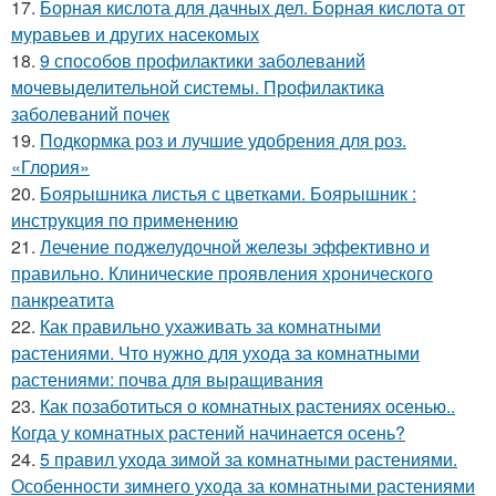
17.
Борная кислота для дачных дел. Борная кислота от
муравьев и других насекомых
18.
9 способов профилактики заболеваний
мочевыделительной системы. Профилактика
заболеваний почек
19.
Подкормка роз и лучшие удобрения для роз.
«Глория»
20.
Боярышника листья с цветками. Боярышник :
инструкция по применению
21.
Лечение поджелудочной железы эффективно и
правильно. Клинические проявления хронического
панкреатита
22.
Как правильно ухаживать за комнатными
растениями. Что нужно для ухода за комнатными
растениями: почва для выращивания
23.
Как позаботиться о комнатных растениях осенью..
Когда у комнатных растений начинается осень?
24.
5 правил ухода зимой за комнатными растениями.
Особенности зимнего ухода за комнатными растениями