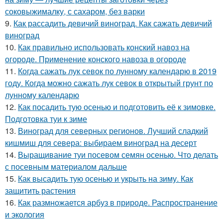
соковыжималку, с сахаром, без варки
9.
Как рассадить девичий виноград. Как сажать девичий
виноград
10.
Как правильно использовать конский навоз на
огороде. Применение конского навоза в огороде
11.
Когда сажать лук севок по лунному календарю в 2019
году. Когда можно сажать лук севок в открытый грунт по
лунному календарю
12.
Как посадить тую осенью и подготовить её к зимовке.
Подготовка туи к зиме
13.
Виноград для северных регионов. Лучший сладкий
кишмиш для севера: выбираем виноград на десерт
14.
Выращивание туи посевом семян осенью. Что делать
с посевным материалом дальше
15.
Как высадить тую осенью и укрыть на зиму. Как
защитить растения
16.
Как размножается арбуз в природе. Распространение
и экология