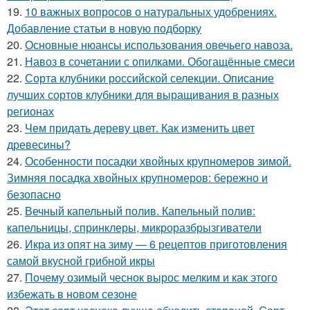
19.
10 важных вопросов о натуральных удобрениях.
Добавление статьи в новую подборку
20.
Основные нюансы использования овечьего навоза.
21.
Навоз в сочетании с опилками. Обогащённые смеси
22.
Сорта клубники российской селекции. Описание
лучших сортов клубники для выращивания в разных
регионах
23.
Чем придать дереву цвет. Как изменить цвет
древесины?
24.
Особенности посадки хвойных крупномеров зимой.
Зимняя посадка хвойных крупномеров: бережно и
безопасно
25.
Вечный капельный полив. Капельный полив:
капельницы, спринклеры, микроразбрызгиватели
26.
Икра из опят на зиму — 6 рецептов приготовления
самой вкусной грибной икры
27.
Почему озимый чеснок вырос мелким и как этого
избежать в новом сезоне