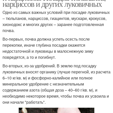
нарциссов и других луковичных
Одно из самых важных условий при посадке луковичных
– тюльпанов, нарциссов, гиацинтов, мускари, крокусов,
хионодокс и многих других – заранее подготовленная
почва.
Во-первых, почва должна успеть осесть после
перекопки, иначе глубина посадки окажется
недостаточной и луковицы в малоснежную зиму
повредятся, а то и погибнут.
Во-вторых, из-за удобрений. В землю под посадку
луковичных вносят органику (лучше перегной, из расчета
6–10 кг/кв. м) и фосфорно-калийное или полное
минеральное удобрение с незначительным
содержанием азота (общая доза – 40–60 г/кв. м), и
необходимо некоторое время, чтобы почва их усвоила и
они начали "работать".