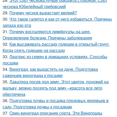
28.
Этот сорт чеснока лучше обходить стороной. Сорт
чеснока Юбилейный грибовский
29.
Почему чеснок вырастает мелкий?
30.
Что такое галитоз и как от него избавиться. Причины
запаха изо рта
31.
Почему воспаляются лимфоузлы на шее.
Определение болезни. Причины заболевания
32.
Как высаживать рассаду годеции в открытый грунт.
Когда сеять годецию на рассаду
33.
Лиатрис из семян в домашних условиях. Способы
посадки
34.
Виноград, как вырастить на даче. Подготовка
саженцев винограда к посадке
35.
Лаватера посев под зиму. Этот цветок, похожий на
мальву, можно посеять под зиму –красота все лето
обеспечена
36.
Подготовка почвы и посадка плодовых деревьев в
саду. Подготовка почвы к посадкам
37.
Один виноград описание сорта. Эти Винограды