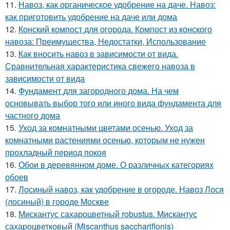
11.
Навоз, как органическое удобрение на даче. Навоз:
как приготовить удобрение на даче или дома
12.
Конский компост для огорода. Компост из конского
навоза: Преимущества, Недостатки, Использование
13.
Как вносить навоз в зависимости от вида.
Сравнительная характеристика свежего навоза в
зависимости от вида
14.
Фундамент для загородного дома. На чем
основывать выбор того или иного вида фундамента для
частного дома
15.
Уход за комнатными цветами осенью. Уход за
комнатными растениями осенью, которым не нужен
прохладный период покоя
16.
Обои в деревянном доме. О различных категориях
обоев
17.
Лосиный навоз, как удобрение в огороде. Навоз Лося
(лосиный) в городе Москве
18.
Мискантус сахароцветный robustus. Мискантус
сахароцветковый (Miscanthus sacchariflonis)