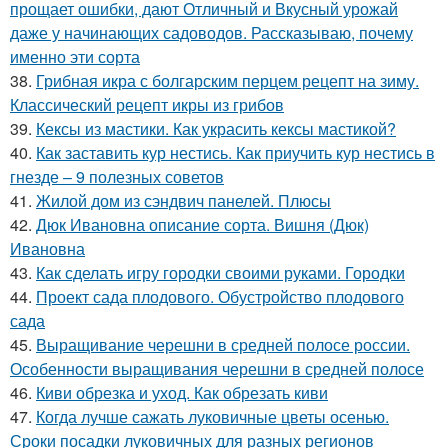
прощает ошибки, дают Отличный и Вкусный урожай
даже у начинающих садоводов. Рассказываю, почему
именно эти сорта
38.
Грибная икра с болгарским перцем рецепт на зиму.
Классический рецепт икры из грибов
39.
Кексы из мастики. Как украсить кексы мастикой?
40.
Как заставить кур нестись. Как приучить кур нестись в
гнезде – 9 полезных советов
41.
Жилой дом из сэндвич панелей. Плюсы
42.
Дюк Ивановна описание сорта. Вишня (Дюк)
Ивановна
43.
Как сделать игру городки своими руками. Городки
44.
Проект сада плодового. Обустройство плодового
сада
45.
Выращивание черешни в средней полосе россии.
Особенности выращивания черешни в средней полосе
46.
Киви обрезка и уход. Как обрезать киви
47.
Когда лучше сажать луковичные цветы осенью.
Сроки посадки луковичных для разных регионов