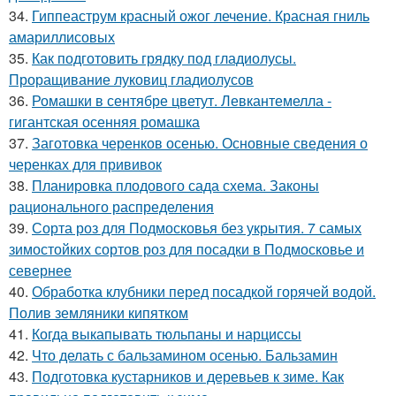
34.
Гиппеаструм красный ожог лечение. Красная гниль
амариллисовых
35.
Как подготовить грядку под гладиолусы.
Проращивание луковиц гладиолусов
36.
Ромашки в сентябре цветут. Левкантемелла -
гигантская осенняя ромашка
37.
Заготовка черенков осенью. Основные сведения о
черенках для прививок
38.
Планировка плодового сада схема. Законы
рационального распределения
39.
Сорта роз для Подмосковья без укрытия. 7 самых
зимостойких сортов роз для посадки в Подмосковье и
севернее
40.
Обработка клубники перед посадкой горячей водой.
Полив земляники кипятком
41.
Когда выкапывать тюльпаны и нарциссы
42.
Что делать с бальзамином осенью. Бальзамин
43.
Подготовка кустарников и деревьев к зиме. Как