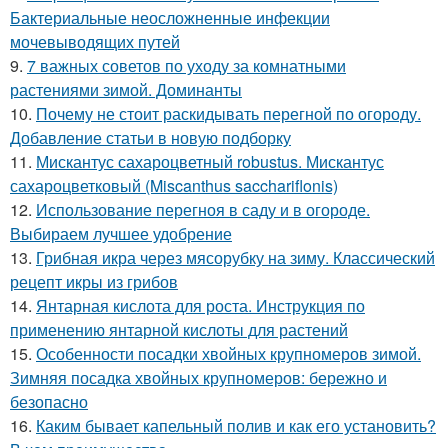
Бактериальные неосложненные инфекции
мочевыводящих путей
9.
7 важных советов по уходу за комнатными
растениями зимой. Доминанты
10.
Почему не стоит раскидывать перегной по огороду.
Добавление статьи в новую подборку
11.
Мискантус сахароцветный robustus. Мискантус
сахароцветковый (Miscanthus sacchariflonis)
12.
Использование перегноя в саду и в огороде.
Выбираем лучшее удобрение
13.
Грибная икра через мясорубку на зиму. Классический
рецепт икры из грибов
14.
Янтарная кислота для роста. Инструкция по
применению янтарной кислоты для растений
15.
Особенности посадки хвойных крупномеров зимой.
Зимняя посадка хвойных крупномеров: бережно и
безопасно
16.
Каким бывает капельный полив и как его установить?