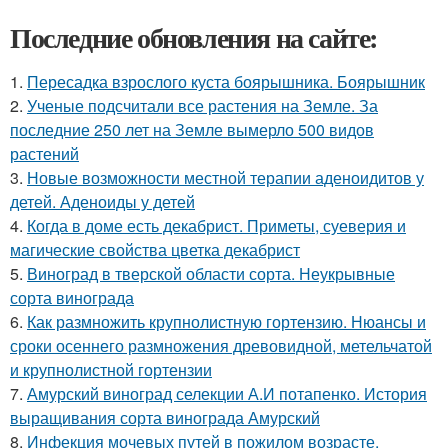
Последние обновления на сайте:
1.
Пересадка взрослого куста боярышника. Боярышник
2.
Ученые подсчитали все растения на Земле. За
последние 250 лет на Земле вымерло 500 видов
растений
3.
Новые возможности местной терапии аденоидитов у
детей. Аденоиды у детей
4.
Когда в доме есть декабрист. Приметы, суеверия и
магические свойства цветка декабрист
5.
Виноград в тверской области сорта. Неукрывные
сорта винограда
6.
Как размножить крупнолистную гортензию. Нюансы и
сроки осеннего размножения древовидной, метельчатой
и крупнолистной гортензии
7.
Амурский виноград селекции А.И потапенко. История
выращивания сорта винограда Амурский
8.
Инфекция мочевых путей в пожилом возрасте.