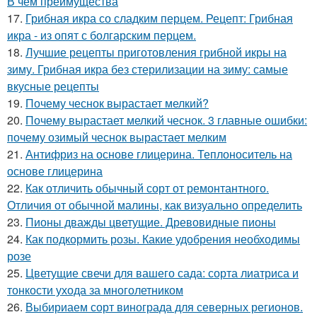
В чем преимущества
17.
Грибная икра со сладким перцем. Рецепт: Грибная
икра - из опят с болгарским перцем.
18.
Лучшие рецепты приготовления грибной икры на
зиму. Грибная икра без стерилизации на зиму: самые
вкусные рецепты
19.
Почему чеснок вырастает мелкий?
20.
Почему вырастает мелкий чеснок. 3 главные ошибки:
почему озимый чеснок вырастает мелким
21.
Антифриз на основе глицерина. Теплоноситель на
основе глицерина
22.
Как отличить обычный сорт от ремонтантного.
Отличия от обычной малины, как визуально определить
23.
Пионы дважды цветущие. Древовидные пионы
24.
Как подкормить розы. Какие удобрения необходимы
розе
25.
Цветущие свечи для вашего сада: сорта лиатриса и
тонкости ухода за многолетником
26.
Выбириаем сорт винограда для северных регионов.