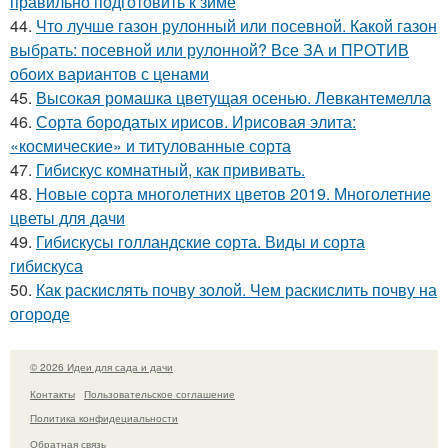
правильно подготовить к зиме
44.
Что лучше газон рулонный или посевной. Какой газон
выбрать: посевной или рулонной? Все ЗА и ПРОТИВ
обоих вариантов с ценами
45.
Высокая ромашка цветущая осенью. Левкантемелла
46.
Сорта бородатых ирисов. Ирисовая элита:
«космические» и титулованные сорта
47.
Гибискус комнатный, как прививать.
48.
Новые сорта многолетних цветов 2019. Многолетние
цветы для дачи
49.
Гибискусы голландские сорта. Виды и сорта
гибискуса
50.
Как раскислять почву золой. Чем раскислить почву на
огороде
© 2026 Идеи для сада и дачи
Контакты
Пользовательское соглашение
Политика конфидециальности
Обратная связь