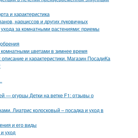
рта и характеристика
панов, нарциссов и других луковичных
 ухода за комнатными растениями: приемы
добрения
а комнатными цветами в зимнее время
 описание и характеристики. Магазин ПосадиКа
г
.
й — огурцы Детки на ветке F1: отзывы о
ами. Лиатрис колосковый – посадка и уход в
ения и его виды
 и уход