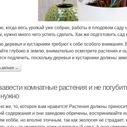
ю, когда весь урожай уже собран, работы в плодовом саду н
м, нужно много чего успеть сделать. Как же подготовить сад 
ю деревья и кустарники требуют к себе особого внимания.
айте глубоко в землю, внимательно осмотрите растения и оц
тся подлечить, поскольку деревья и кустарники должны зим
ь дальше →
завести комнатные растения и не погубить
 нужно
но же, то, которое вам нравится! Растения должны приносит
ий содержания и они заведомо обречены, воспринимайте их
им хобби, но вполне этичным, так как экология не страдает
ду, и вы не увеличите этим углеродный след. А еще удивит