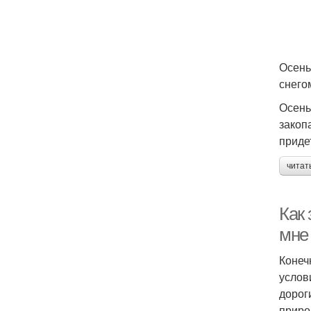
Осень
снего
Осень
закоп
приде
читат
Как 
мне
Конеч
услов
дорог
приро