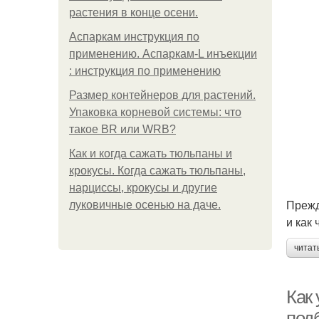
растения в конце осени.
Аспаркам инструкция по
применению. Аспаркам-L инъекции
: инструкция по применению
Размер контейнеров для растений.
Упаковка корневой системы: что
такое BR или WRB?
Как и когда сажать тюльпаны и
крокусы. Когда сажать тюльпаны,
нарциссы, крокусы и другие
Прежд
луковичные осенью на даче.
и как
читат
Как
под