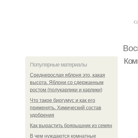
с
Вос
Ком
Популярные материалы
Среднерослая яблоня это, какая
высота. Яблони со сдержанным
ростом (полукарлики и карлики)
Что такое биогумус и как его
применять. Химический состав
удобрения
Как вырастить боярышник из семян
В чем нуждаются комнатные