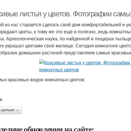
сивые листья у цветов. Фотографии самы
й из нас старается сделать свой дом комфортабельней и у
придают цветы, к тому же это ещё и полезно, ведь комнат
ха. Археологическая наука, по найденной в пещерах пыльце,
ек украшал цветами своё жилище. Сегодня комнатное цветов
образия домашних растений представляем самые красивые
мых красивых видов комнатных цветов:
я
ь дальше →
ледние обновления на сайте: