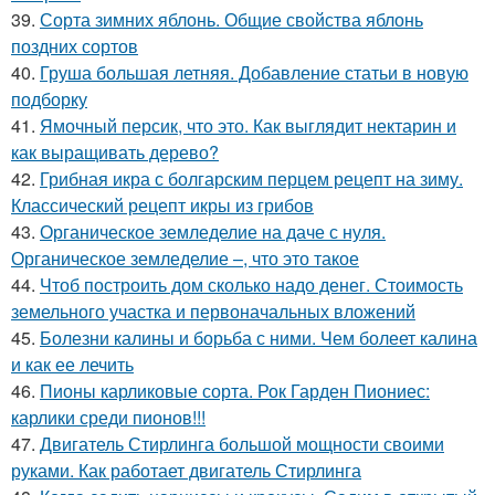
39.
Сорта зимних яблонь. Общие свойства яблонь
поздних сортов
40.
Груша большая летняя. Добавление статьи в новую
подборку
41.
Ямочный персик, что это. Как выглядит нектарин и
как выращивать дерево?
42.
Грибная икра с болгарским перцем рецепт на зиму.
Классический рецепт икры из грибов
43.
Органическое земледелие на даче с нуля.
Органическое земледелие –, что это такое
44.
Чтоб построить дом сколько надо денег. Стоимость
земельного участка и первоначальных вложений
45.
Болезни калины и борьба с ними. Чем болеет калина
и как ее лечить
46.
Пионы карликовые сорта. Рок Гарден Пиониес:
карлики среди пионов!!!
47.
Двигатель Стирлинга большой мощности своими
руками. Как работает двигатель Стирлинга