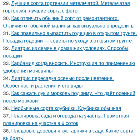
29.
Лучшие сорта гортензии метельчатой. Метельчатая
гортензия: лучшие сорта с фото
30.
Как отличить обычный сорт от ремонтантного.
Отличия от обычной малины, как визуально определить
31.
Как правильно вырастить годецию в открытом грунте.
Посадка годеции — советы по уходу в открытом грунте
32.
Лиатрис из семян в домашних условиях. Способы
посадки
33.
Карбамид когда вносить. Инструкция по применению
удобрения мочевины
34.
Лиатрис пересадка осенью после цветения.
Особенности растения и его виды
35.
Как сажать лук и морковь под зиму. Что даёт осенний
посев моркови
36.
Необычные сорта клубники. Клубника обычная
37.
Планировка сада и огорода на участка. Грамотная
планировка на участке в 6 соток
38.
Плодовые деревья и кустарники в саду. Какие сорта
выбрать