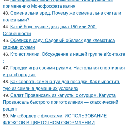
применению Монофосфата калия
43.
Семена льна вред. Почему же семена льна считали
полезными?
44.
Какой брус лучше для дома 150 или 200.
Особенности
45.
Обелиск в саду. Садовый обелиск для клематиса
своими руками
46.
Кто ест лилии. Обсуждение в нашей группе вКонтакте
:
47.
Городки игра своими руками. Настольная спортивная
игра «Городки»
48.
Как собрать семена туи для посадки. Как вырастить
тую из семян в домашних условиях
49.
Салат Провансаль из капусты с огурцом. Капуста
Провансаль быстрого приготовления — классический
рецепт
50.
Миксбордер с флоксами. ИСПОЛЬЗОВАНИЕ
ФЛОКСОВ В ЦВЕТОЧНОМ ОФОРМЛЕНИИ