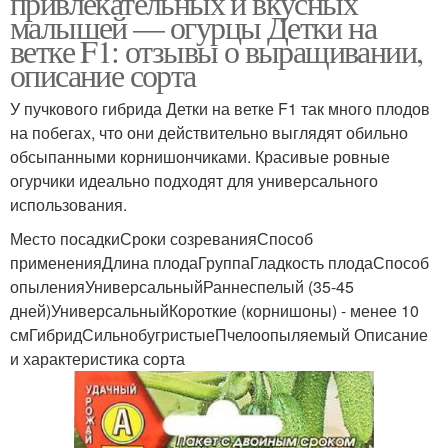
привлекательных и вкусных
малышей — огурцы Детки на
ветке F1: отзывы о выращивании,
описание сорта
У пучкового гибрида Детки на ветке F1 так много плодов
на побегах, что они действительно выглядят обильно
обсыпанными корнишончиками. Красивые ровные
огурчики идеально подходят для универсального
использования.
Место посадкиСроки созреванияСпособ
примененияДлина плодаГруппаГладкость плодаСпособ
опыленияУниверсальныйРаннеспелый (35-45
дней)УниверсальныйКороткие (корнишоны) - менее 10
смГибридСильнобугристыеПчелоопыляемый Описание
и характеристика сорта