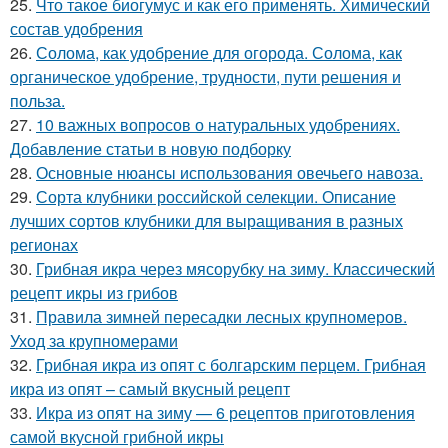
25.
Что такое биогумус и как его применять. Химический
состав удобрения
26.
Солома, как удобрение для огорода. Солома, как
органическое удобрение, трудности, пути решения и
польза.
27.
10 важных вопросов о натуральных удобрениях.
Добавление статьи в новую подборку
28.
Основные нюансы использования овечьего навоза.
29.
Сорта клубники российской селекции. Описание
лучших сортов клубники для выращивания в разных
регионах
30.
Грибная икра через мясорубку на зиму. Классический
рецепт икры из грибов
31.
Правила зимней пересадки лесных крупномеров.
Уход за крупномерами
32.
Грибная икра из опят с болгарским перцем. Грибная
икра из опят – самый вкусный рецепт
33.
Икра из опят на зиму — 6 рецептов приготовления
самой вкусной грибной икры