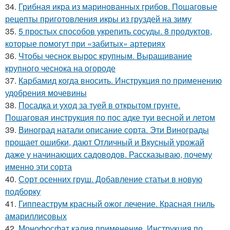
34.
Грибная икра из маринованных грибов. Пошаговые
рецепты приготовления икры из груздей на зиму
35.
5 простых способов укрепить сосуды. 8 продуктов,
которые помогут при «забитых» артериях
36.
Чтобы чеснок вырос крупным. Выращивание
крупного чеснока на огороде
37.
Карбамид когда вносить. Инструкция по применению
удобрения мочевины
38.
Посадка и уход за туей в открытом грунте.
Пошаговая инструкция по пос адке туи весной и летом
39.
Виноград натали описание сорта. Эти Винограды
прощает ошибки, дают Отличный и Вкусный урожай
даже у начинающих садоводов. Рассказываю, почему
именно эти сорта
40.
Сорт осенних груш. Добавление статьи в новую
подборку
41.
Гиппеаструм красный ожог лечение. Красная гниль
амариллисовых
42.
Монофосфат калия применение. Инструкция по