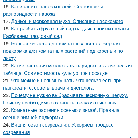
16.
Как хранить навоз конский. Состояние и
разновидности навоза
17.
Дайкон и морковная муха. Описание насекомого
18.
Как разбить фруктовый сад на даче своими силами.
Разбиваем плодовый сад
19.
Борная кислота для комнатных цветов. Борная
подкормка для комнатных растений под корень и по
листу
20.
Какие растения можно сажать рядом, а какие нельзя
таблица. Совместимость культур при посадке
21.
Что можно и нельзя кушать. Что нельзя есть при
панкреатите: советы врача и диетолога
22.
Почему не нужно выбрасывать чесночную шелуху.
Почему необходимо сохранять шелуху от чеснока
23.
Комнатные растения осенью и зимой. Правила
осенне-зимней подкормки
24.
Вишня сезон созревания. Ускоряем процесс
созревания