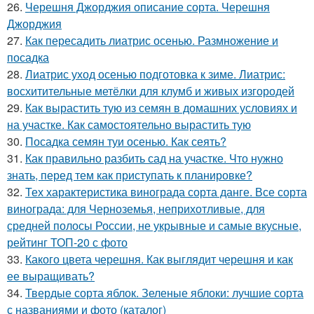
26.
Черешня Джорджия описание сорта. Черешня
Джорджия
27.
Как пересадить лиатрис осенью. Размножение и
посадка
28.
Лиатрис уход осенью подготовка к зиме. Лиатрис:
восхитительные метёлки для клумб и живых изгородей
29.
Как вырастить тую из семян в домашних условиях и
на участке. Как самостоятельно вырастить тую
30.
Посадка семян туи осенью. Как сеять?
31.
Как правильно разбить сад на участке. Что нужно
знать, перед тем как приступать к планировке?
32.
Тех характеристика винограда сорта данге. Все сорта
винограда: для Черноземья, неприхотливые, для
средней полосы России, не укрывные и самые вкусные,
рейтинг ТОП-20 с фото
33.
Какого цвета черешня. Как выглядит черешня и как
ее выращивать?
34.
Твердые сорта яблок. Зеленые яблоки: лучшие сорта
с названиями и фото (каталог)