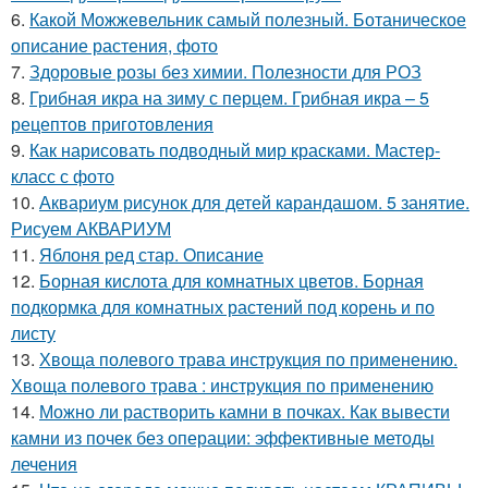
6.
Какой Можжевельник самый полезный. Ботаническое
описание растения, фото
7.
Здоровые розы без химии. Полезности для РОЗ
8.
Грибная икра на зиму с перцем. Грибная икра – 5
рецептов приготовления
9.
Как нарисовать подводный мир красками. Мастер-
класс с фото
10.
Аквариум рисунок для детей карандашом. 5 занятие.
Рисуем АКВАРИУМ
11.
Яблоня ред стар. Описание
12.
Борная кислота для комнатных цветов. Борная
подкормка для комнатных растений под корень и по
листу
13.
Хвоща полевого трава инструкция по применению.
Хвоща полевого трава : инструкция по применению
14.
Можно ли растворить камни в почках. Как вывести
камни из почек без операции: эффективные методы
лечения