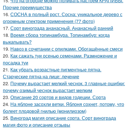
15.
Что на огороде можно поливать настоем КРАПИВЫ.
Прочие преимущества
16.
СОСНА в полный рост. Сосна: уникальное дерево с
огромным спектром применения (77 фото)
17.
Сорт винограда ананасный. Ананасный ранний
18.
Время сбора топинамбура. Топинамбур: когда
выкапывать?
19.
Навоз в сочетании с опилками. Обогащённые смеси
20.
Как сажать туи осенью семенами. Размножение и
посадка туи
21.
Как убрать возрастные пигментные пятна.
Старческие пятна на лице: лечение
22.
Почему вырастает мелкий чеснок. 3 главные ошибки:
почему озимый чеснок вырастает мелким
23.
Описание 20 сортов и видов годеции. Сорта
24.
На яблоне засохли ветки. Яблоня сохнет, потому, что
болеет плодовой гнилью (монилиозом)
25.
Виноград магия описание сорта. Сорт винограда
магия фото и описание отзывы