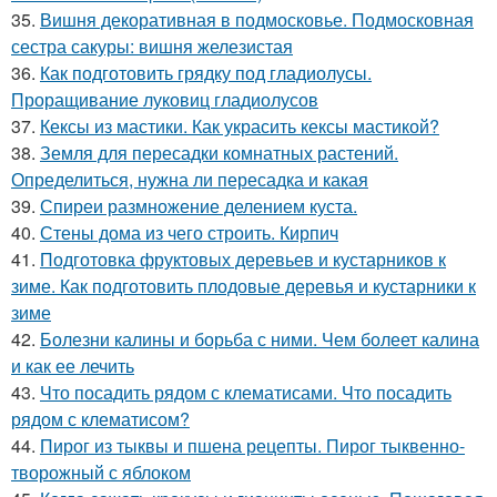
35.
Вишня декоративная в подмосковье. Подмосковная
сестра сакуры: вишня железистая
36.
Как подготовить грядку под гладиолусы.
Проращивание луковиц гладиолусов
37.
Кексы из мастики. Как украсить кексы мастикой?
38.
Земля для пересадки комнатных растений.
Определиться, нужна ли пересадка и какая
39.
Спиреи размножение делением куста.
40.
Стены дома из чего строить. Кирпич
41.
Подготовка фруктовых деревьев и кустарников к
зиме. Как подготовить плодовые деревья и кустарники к
зиме
42.
Болезни калины и борьба с ними. Чем болеет калина
и как ее лечить
43.
Что посадить рядом с клематисами. Что посадить
рядом с клематисом?
44.
Пирог из тыквы и пшена рецепты. Пирог тыквенно-
творожный с яблоком