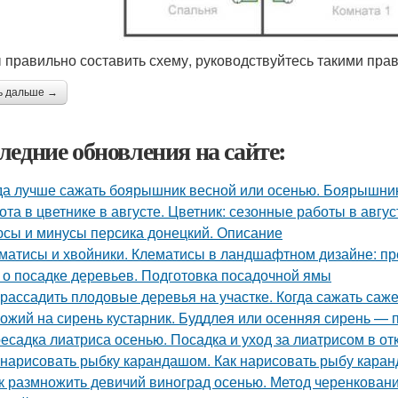
 правильно составить схему, руководствуйтесь такими пра
ь дальше →
ледние обновления на сайте:
да лучше сажать боярышник весной или осенью. Боярышни
ота в цветнике в августе. Цветник: сезонные работы в авгус
сы и минусы персика донецкий. Описание
матисы и хвойники. Клематисы в ландшафтном дизайне: п
 о посадке деревьев. Подготовка посадочной ямы
 рассадить плодовые деревья на участке. Когда сажать са
ожий на сирень кустарник. Буддлея или осенняя сирень —
есадка лиатриса осенью. Посадка и уход за лиатрисом в от
 нарисовать рыбку карандашом. Как нарисовать рыбу кар
к размножить девичий виноград осенью. Метод черенкован