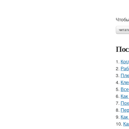
Чтобы
читат
Пос
1.
Ког
2.
Раб
3.
Плю
4.
Кле
5.
Все
6.
Как
7.
Пох
8.
Пер
9.
Как
10.
Ка