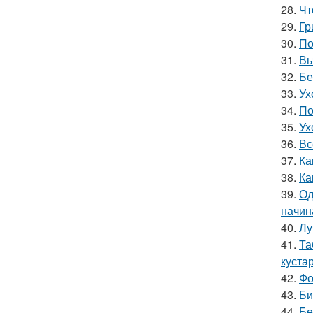
28.
Чт
29.
Гр
30.
По
31.
Вы
32.
Бе
33.
Ух
34.
По
35.
Ух
36.
Вс
37.
Ка
38.
Ка
39.
Од
начин
40.
Лу
41.
Та
куста
42.
Фо
43.
Би
44.
Бе