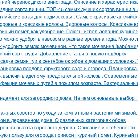
тний черенок дикого винограда. Описание и характеристика
здние сорта вишни. ТОП-45 самых лучших сортов вишни в 
глийские розы для подмосковья. Самые красивые английски
оровые и красивые волосы. Здоровые волосы. Красивые в
риный помет, как удобрение. Плюсы использования куриног
о можно удобрять навозом в разные времена года. Можно л
к удобрить землю мочевиной. Что такое мочевина (карбами
нний сорт груши. Добавление статьи в новую подборку
садка семян туи в сентябре октябре в домашних условиях. 
анировка плодово-фруктового сада и огорода. Планировка 
к вылечить аденому предстательной железы. Современные
фекция мочевых путей в пожилом возрасте. Бактериальн
ндамент для загородного дома. На чем основывать выбор т
важных советов по уходу за комнатными растениями зимой
ои в деревянном доме. О различных категориях обоев
решня высота взрослого дерева. Описание и особенности
кую пользу для огорода приносит куриный помет. Куриный п