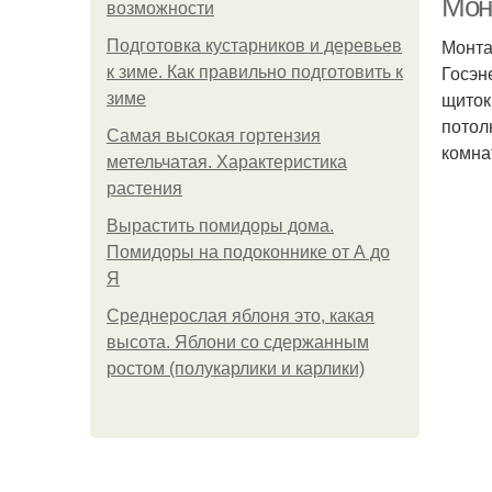
Мон
возможности
Монта
Подготовка кустарников и деревьев
Госэн
к зиме. Как правильно подготовить к
щиток
зиме
потол
Самая высокая гортензия
комна
метельчатая. Характеристика
растения
Вырастить помидоры дома.
Помидоры на подоконнике от А до
Я
Среднерослая яблоня это, какая
высота. Яблони со сдержанным
ростом (полукарлики и карлики)