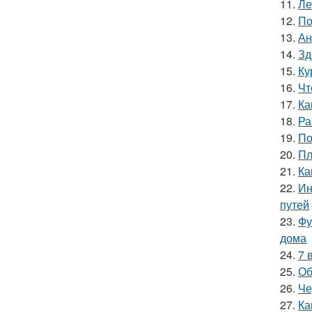
11.
Ле
12.
По
13.
Ан
14.
Зд
15.
Ку
16.
Чт
17.
Ка
18.
Ра
19.
По
20.
Пл
21.
Ка
22.
Ин
путей
23.
Фу
дома
24.
7 
25.
Об
26.
Че
27.
Ка