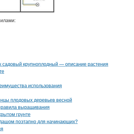
вилами:
к садовый крупноплодный — описание растения
те
реимущества использования
женцы плодовых деревьев весной
 правила выращивания
крытом грунте
андашом поэтапно для начинающих?
ия