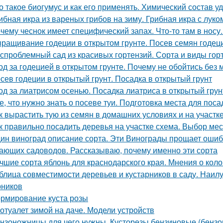
о такое биогумус и как его применять. Химический состав у
ибная икра из вареных грибов на зиму. Грибная икра с луко
чему чеснок имеет специфический запах. Что-то там в носу..
ращивание годеции в открытом грунте. Посев семян годеци
спроблемный сад из красивых гортензий. Сорта и виды гор
од за годецией в открытом грунте. Почему не обойтись без
сев годеции в открытый грунт. Посадка в открытый грунт
од за лиатрисом осенью. Посадка лиатриса в открытый гру
е, что нужно знать о посеве туи. Подготовка места для поса
к вырастить тую из семян в домашних условиях и на участк
к правильно посадить деревья на участке схема. Выбор мес
ин виноград описание сорта. Эти Винограды прощает ошиб
ающих садоводов. Рассказываю, почему именно эти сорта
чшие сорта яблонь для краснодарского края. Мнения о кол
блица совместимости деревьев и кустарников в саду. Наи
рников
рмирование куста розы
отуалет зимой на даче. Модели устройств
нзоножницы для чего нужны. Кусторезы бензиновые (бензо