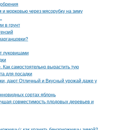
добрения
м и морковью через мясорубку на зиму
.
и в грунт
тензий
 марганцовки?
нт луковицами
дки
е. Как самостоятельно вырастить тую
та для посадки
ки, дают Отличный и Вкусный урожай даже у
онновидных сортах яблонь
лучшая совместимость плодовых деревьев и
ножницы): как хранить бензоножницы зимой?