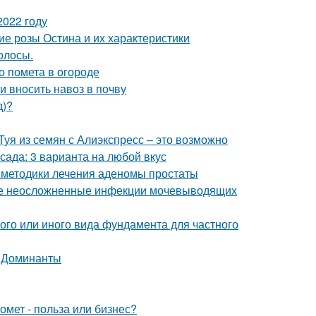
2022 году
е розы Остина и их характеристики
олосы.
о помета в огороде
и вносить навоз в почву
д)?
Туя из семян с Алиэкспресс – это возможно
сада: 3 варианта на любой вкус
 методики лечения аденомы простаты
ые неосложненные инфекции мочевыводящих
ого или иного вида фундамента для частного
. Доминанты
омет - польза или бизнес?