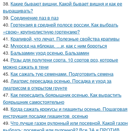
38.
Какие бывают вишни. Какой бывает вишня и как ее
выращивать?
39.
Соединение паз в паз
40.
Гортензия в средней полосе россии. Как выбрать
«свою» крупнолистную гортензию?
41.
Крапивой, что лечат. Полезные свойства крапивы
42.
Мухосед на яблоках. …и, как с ним бороться
43.
Бальзамин уход осенью. Бальзамин
44.
Розы для полутени сорта. 10 сортов роз, которые
можно сажать в тени
45.
Как сажать тую семенами. Подготовить семена
46.
Лиатрис пересадка осенью. Посадка и уход за
лиатрисом в открытом грунте
47.
Как пересадить боярышник осенью. Как вырастить
боярышник самостоятельно
48.
Когда сажать крокусы и гиацинты осенью. Пошаговая
инструкция посадки гиацинтов осенью
49.
Что лучше газон рулонный или посевной. Какой газон
выбрать: посевной или рулонной? Все ЗА и ПРОТИВ