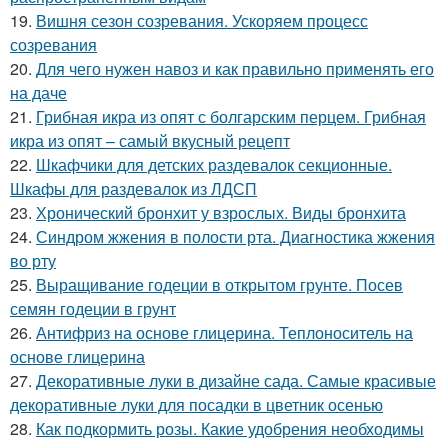
19.
Вишня сезон созревания. Ускоряем процесс
созревания
20.
Для чего нужен навоз и как правильно применять его
на даче
21.
Грибная икра из опят с болгарским перцем. Грибная
икра из опят – самый вкусный рецепт
22.
Шкафчики для детских раздевалок секционные.
Шкафы для раздевалок из ЛДСП
23.
Хронический бронхит у взрослых. Виды бронхита
24.
Синдром жжения в полости рта. Диагностика жжения
во рту
25.
Выращивание годеции в открытом грунте. Посев
семян годеции в грунт
26.
Антифриз на основе глицерина. Теплоноситель на
основе глицерина
27.
Декоративные луки в дизайне сада. Самые красивые
декоративные луки для посадки в цветник осенью
28.
Как подкормить розы. Какие удобрения необходимы