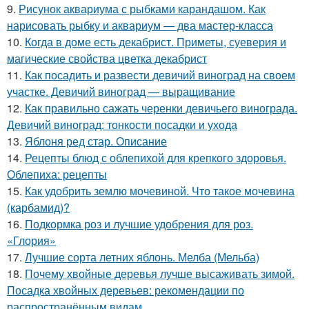
9.
Рисунок аквариума с рыбками карандашом. Как
нарисовать рыбку и аквариум — два мастер-класса
10.
Когда в доме есть декабрист. Приметы, суеверия и
магические свойства цветка декабрист
11.
Как посадить и развести девичий виноград на своем
участке. Девичий виноград — выращивание
12.
Как правильно сажать черенки девичьего винограда.
Девичий виноград: тонкости посадки и ухода
13.
Яблоня ред стар. Описание
14.
Рецепты блюд с облепихой для крепкого здоровья.
Облепиха: рецепты
15.
Как удобрить землю мочевиной. Что такое мочевина
(карбамид)?
16.
Подкормка роз и лучшие удобрения для роз.
«Глория»
17.
Лучшие сорта летних яблонь. Мелба (Мельба)
18.
Почему хвойные деревья лучше высаживать зимой.
Посадка хвойных деревьев: рекомендации по
распространённым видам