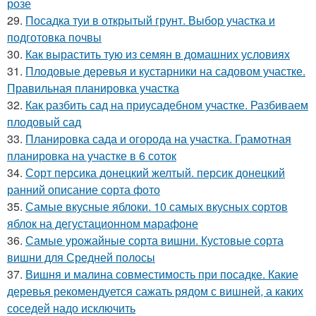
розе
29.
Посадка туи в открытый грунт. Выбор участка и
подготовка почвы
30.
Как вырастить тую из семян в домашних условиях
31.
Плодовые деревья и кустарники на садовом участке.
Правильная планировка участка
32.
Как разбить сад на приусадебном участке. Разбиваем
плодовый сад
33.
Планировка сада и огорода на участка. Грамотная
планировка на участке в 6 соток
34.
Сорт персика донецкий желтый. персик донецкий
ранний описание сорта фото
35.
Самые вкусные яблоки. 10 самых вкусных сортов
яблок на дегустационном марафоне
36.
Самые урожайные сорта вишни. Кустовые сорта
вишни для Средней полосы
37.
Вишня и малина совместимость при посадке. Какие
деревья рекомендуется сажать рядом с вишней, а каких
соседей надо исключить