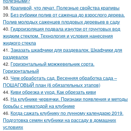
полезными?
38.
Крапивой, что лечат. Полезные свойства крапивы
39.
Без рубрики полив от саженца до взрослого дерева.
Полив молодых саженцев плодовых деревьев в саду
40.
Гидроизоляция подвала изнутри от грунтовых вод
жидким стеклом. Технология и условия нанесения
жидкого стекла
41.
Заказать шкафчики для раздевалок. Шкафчики для
раздевалок
42.
Горизонтальный можжевельник сорта.
Горизонтальный
43.
Чем обработать сад. Весенняя обработка сада –
ПОШАГОВЫЙ план (6 обязательных этапов)
44.
Киви обрезка и уход. Как обрезать киви
45.
На клубнике червячки. Признаки появления и методы
борьбы с нематодой на клубнике
46.
Когда сажать клубнику по лунному календарю 2019.
Подготовка семян клубники на рассаду в домашних
условиях