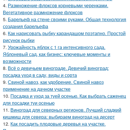
4.
Размножение флоксов корневыми черенками.
Вегетативное размножение флоксов
5.
Барельеф на стене своими руками. Общая технология
создания барельефа
6.
Как нарисовать рыбку карандашом поэтапно. Простой
рисунок рыбки
7.
Урожайность яблок с 1 га интенсивного сада.
Яблоневый сад, как бизнес: ключевые моменты и
возможности
8.
Всё о девичьем винограде. Девичий виноград:
посадка уход в саду, виды и сорта
9.
Свиной навоз, как удобрение. Свиной навоз
применение на дачном участке
10.
Посадка и уход за туей осенью. Как выбрать саженец
для посадки туи осенью
11.
Виноград для северных регионов. Лучший сладкий
кишмиш для севера: выбираем виноград на десерт
12.
Как посадить плодовые деревья на участке.