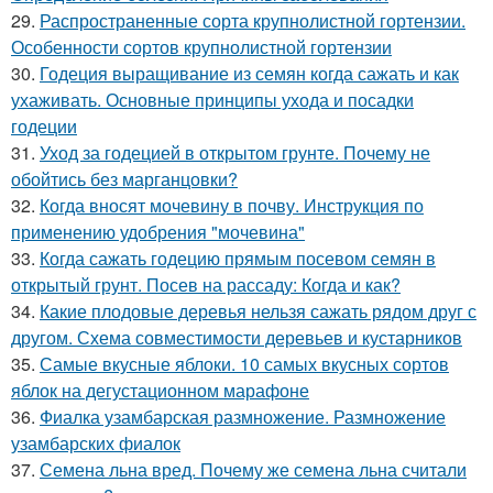
29.
Распространенные сорта крупнолистной гортензии.
Особенности сортов крупнолистной гортензии
30.
Годеция выращивание из семян когда сажать и как
ухаживать. Основные принципы ухода и посадки
годеции
31.
Уход за годецией в открытом грунте. Почему не
обойтись без марганцовки?
32.
Когда вносят мочевину в почву. Инструкция по
применению удобрения "мочевина"
33.
Когда сажать годецию прямым посевом семян в
открытый грунт. Посев на рассаду: Когда и как?
34.
Какие плодовые деревья нельзя сажать рядом друг с
другом. Схема совместимости деревьев и кустарников
35.
Самые вкусные яблоки. 10 самых вкусных сортов
яблок на дегустационном марафоне
36.
Фиалка узамбарская размножение. Размножение
узамбарских фиалок
37.
Семена льна вред. Почему же семена льна считали