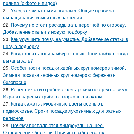
полива (с фото и видео)
21.
Уход за комнатными цветами. Общие правила
выращивания комнатных растений
22.
Почему не стоит раскидывать перегной по огороду.
Добавление статьи в новую подборку
23.
Как улучшить почву на участке. Добавление статьи в
новую подборку
24.
Когда копать топинамбур осенью. Топинамбур: когда
выкапывать?
25.
Особенности посадки хвойных крупномеров зимой.
Зимняя посадка хвойных крупномеров: бережно и
безопасно
26.
Рецепт икра из грибов с болгарским перцем на зиму.
Икра из вареных грибов с морковью и луком
27.
Когда сажать луковичные цветы осенью в
подмосковье. Сроки посадки луковичных для разных
регионов
28.
Почему воспаляются лимфоузлы на шее.
Определение болезни. Причины заболевания