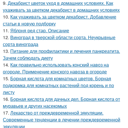
9.
Декабрист цветок уход в домашних условиях. Как
ухаживать за цветком декабрист в домашних условиях
10.
Как ухаживать за цветком декабрист. Добавление
статьи в новую подборку
11.
Яблоня ред стар. Описание
12.
Виноград в тверской области сорта. Неукрывные
сорта винограда
13.
Питание для профилактики и лечения панкреатита.
Зачем соблюдать диету
14.
Как правильно использовать конский навоз на
огороде. Применение конского навоза в огороде
15.
Борная кислота для комнатных цветов. Борная
подкормка для комнатных растений под корень и по
листу
16.
Борная кислота для дачных дел. Борная кислота от
муравьев и других насекомых
17.
Лекарство от преждевременной эякуляции.
Современные тенденции в лечении преждевременной
эякуляции