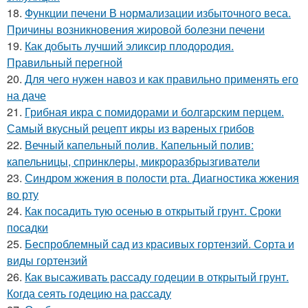
18.
Функции печени В нормализации избыточного веса.
Причины возникновения жировой болезни печени
19.
Как добыть лучший эликсир плодородия.
Правильный перегной
20.
Для чего нужен навоз и как правильно применять его
на даче
21.
Грибная икра с помидорами и болгарским перцем.
Самый вкусный рецепт икры из вареных грибов
22.
Вечный капельный полив. Капельный полив:
капельницы, спринклеры, микроразбрызгиватели
23.
Синдром жжения в полости рта. Диагностика жжения
во рту
24.
Как посадить тую осенью в открытый грунт. Сроки
посадки
25.
Беспроблемный сад из красивых гортензий. Сорта и
виды гортензий
26.
Как высаживать рассаду годеции в открытый грунт.
Когда сеять годецию на рассаду