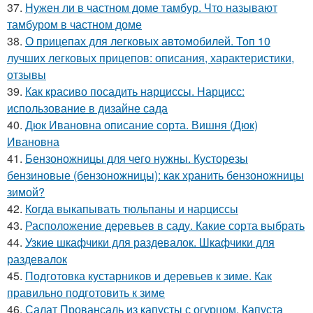
37.
Нужен ли в частном доме тамбур. Что называют
тамбуром в частном доме
38.
О прицепах для легковых автомобилей. Топ 10
лучших легковых прицепов: описания, характеристики,
отзывы
39.
Как красиво посадить нарциссы. Нарцисс:
использование в дизайне сада
40.
Дюк Ивановна описание сорта. Вишня (Дюк)
Ивановна
41.
Бензоножницы для чего нужны. Кусторезы
бензиновые (бензоножницы): как хранить бензоножницы
зимой?
42.
Когда выкапывать тюльпаны и нарциссы
43.
Расположение деревьев в саду. Какие сорта выбрать
44.
Узкие шкафчики для раздевалок. Шкафчики для
раздевалок
45.
Подготовка кустарников и деревьев к зиме. Как
правильно подготовить к зиме
46.
Салат Провансаль из капусты с огурцом. Капуста