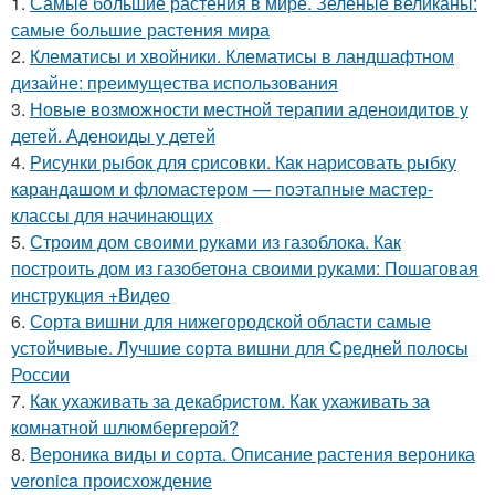
1.
Самые большие растения в мире. Зеленые великаны:
самые большие растения мира
2.
Клематисы и хвойники. Клематисы в ландшафтном
дизайне: преимущества использования
3.
Новые возможности местной терапии аденоидитов у
детей. Аденоиды у детей
4.
Рисунки рыбок для срисовки. Как нарисовать рыбку
карандашом и фломастером — поэтапные мастер-
классы для начинающих
5.
Строим дом своими руками из газоблока. Как
построить дом из газобетона своими руками: Пошаговая
инструкция +Видео
6.
Сорта вишни для нижегородской области самые
устойчивые. Лучшие сорта вишни для Средней полосы
России
7.
Как ухаживать за декабристом. Как ухаживать за
комнатной шлюмбергерой?
8.
Вероника виды и сорта. Описание растения вероника
veronica происхождение