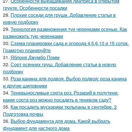
27.
Особенности выращивания лиатриса в открытом
грунте. Особенности посадки
28.
Плохие соседи для груши. Добавление статьи в
новую подборку
29.
Технология размножения туи черенками осенью. Как
размножить тую черенками
30.
Схема планировки сада и огорода 4,5,6,10 и 15 соток.
Грамотно планируйте
31.
Яблоня Джумбо Помм
32.
Сорт осенних груш. Добавление статьи в новую
подборку
33.
Роза канина для подвоя. Выбор подвоя: роза канина
и другие шиповники
34.
Теневыносливые сорта роз. Розарий в полутени:
какие сорта роз можно посадить в теневом саду?
35.
Как посадить мускарики тюльпаны в сентябре. 2
Подготовка почвы
36.
Выбор фундамента для дома. Какой выбрать
фундамент для частного дома