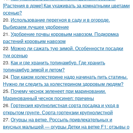
[Растения в доме] Как ухаживать за комнатными цветами
осенью?
20.
Использование перегноя в саду и в огороде.
Выбираем лучшее удобрение
21.
Удобрение почвы коровьим навозом. Подкормка
растений коровьим навозом
22.
Можно ли сажать тую зимой. Особенности посадки
туи осенью
23.
Как и где хранить топинамбур. Где хранить
топинамбур зимой и летом?
24.
При каком холестерине надо начинать пить статины.
Нужно ли следить за холестерином здоровым людям?
25.
Почему чеснок зеленеет при мариновании.
Маринованный чеснок посинел: причины
26.
Гортензия крупнолистная сорта посадка и уход в
открытом грунте. Сорта гортензии крупнолистной
27.
Огурцы на ветке. Россыпь привлекательных и
вкусных малышей — огурцы Детки на ветке F1: отзывы о