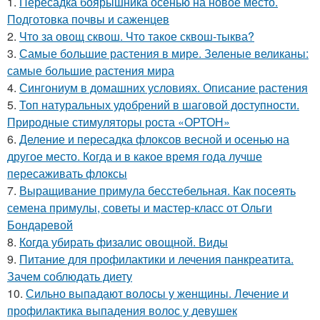
1.
Пересадка боярышника осенью на новое место.
Подготовка почвы и саженцев
2.
Что за овощ сквош. Что такое сквош-тыква?
3.
Самые большие растения в мире. Зеленые великаны:
самые большие растения мира
4.
Сингониум в домашних условиях. Описание растения
5.
Топ натуральных удобрений в шаговой доступности.
Природные стимуляторы роста «ОРТОН»
6.
Деление и пересадка флоксов весной и осенью на
другое место. Когда и в какое время года лучше
пересаживать флоксы
7.
Выращивание примула бесстебельная. Как посеять
семена примулы, советы и мастер-класс от Ольги
Бондаревой
8.
Когда убирать физалис овощной. Виды
9.
Питание для профилактики и лечения панкреатита.
Зачем соблюдать диету
10.
Сильно выпадают волосы у женщины. Лечение и
профилактика выпадения волос у девушек