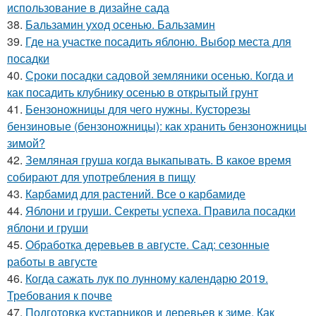
использование в дизайне сада
38.
Бальзамин уход осенью. Бальзамин
39.
Где на участке посадить яблоню. Выбор места для
посадки
40.
Сроки посадки садовой земляники осенью. Когда и
как посадить клубнику осенью в открытый грунт
41.
Бензоножницы для чего нужны. Кусторезы
бензиновые (бензоножницы): как хранить бензоножницы
зимой?
42.
Земляная груша когда выкапывать. В какое время
собирают для употребления в пищу
43.
Карбамид для растений. Все о карбамиде
44.
Яблони и груши. Секреты успеха. Правила посадки
яблони и груши
45.
Обработка деревьев в августе. Сад: сезонные
работы в августе
46.
Когда сажать лук по лунному календарю 2019.
Требования к почве
47.
Подготовка кустарников и деревьев к зиме. Как