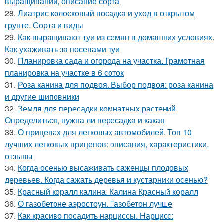
выращивании, описание сорта
28.
Лиатрис колосковый посадка и уход в открытом
грунте. Сорта и виды
29.
Как выращивают туи из семян в домашних условиях.
Как ухаживать за посевами туи
30.
Планировка сада и огорода на участка. Грамотная
планировка на участке в 6 соток
31.
Роза канина для подвоя. Выбор подвоя: роза канина
и другие шиповники
32.
Земля для пересадки комнатных растений.
Определиться, нужна ли пересадка и какая
33.
О прицепах для легковых автомобилей. Топ 10
лучших легковых прицепов: описания, характеристики,
отзывы
34.
Когда осенью высаживать саженцы плодовых
деревьев. Когда сажать деревья и кустарники осенью?
35.
Красный коралл калина. Калина Красный коралл
36.
О газобетоне аэростоун. Газобетон лучше
37.
Как красиво посадить нарциссы. Нарцисс: