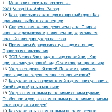
11.
Можно ли вносить навоз осенью.
2021,&nbsp11:41&nbsp /&nbsp
12.
Как правильно сажать тую в открытый грунт. Как
правильно выбрать саженец туи
13.
Спирея размножение делением куста. Спирея
японская: размножаем, поливаем, подкармливаем,
полный календарь ухода на сезон
14.
Применяем борную кислоту в саду и огороде.
Правила использования
15.
ТОП-6 способов придать лицу свежий вид. Как
придать лицу здоровый вид. О чем говорит цвета лица
16.
Уход за стареющей кожей. По каким причинам
происходит преждевременное старение кожи?
17.
Как ухаживать за хризантемой в домашних условиях.
Какой вид выбрать в магазине
18.
Уход за комнатными растениями своими руками.
Особенности ухода за комнатными растениями: приемы
полива (с фото и видео)
19.
Как ухаживать за комнатными цветами осенью.