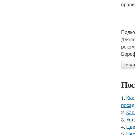
прави
Подко
Для т
реком
Бороф
читат
Пос
1.
Как
посад
2.
Как
3.
Уст
4.
Цве
5.
Нес