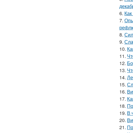
декаб
6.
Как
7.
Опы
рефлю
8.
Сил
9.
Сла
10.
Ка
11.
Чт
12.
Бо
13.
Чт
14.
Ле
15.
Сл
16.
Ви
17.
Ка
18.
По
19.
В 
20.
Ви
21.
По