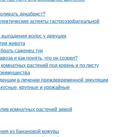
поливать декабрист?
певтические аспекты гастроэзофагеальной
 выпадения волос у девушек
утии живота
ыбрать саженец туи
воза и как понять, что он созрел?
 комнатных растений под корень и по листу
преимущества
денции в лечении преждевременной эякуляции
вкусные, крупные и урожайные
олив комнатных растений зимой
ния из банановой кожуры