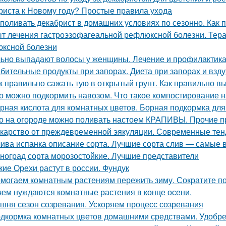
риста к Новому году? Простые правила ухода
 поливать декабрист в домашних условиях по сезонно. Как 
т лечения гастроэзофагеальной рефлюксной болезни. Тера
ксной болезни
ьно выпадают волосы у женщины. Лечение и профилактика
бительные продукты при запорах. Диета при запорах и взд
к правильно сажать тую в открытый грунт. Как правильно в
о можно подкормить навозом. Что такое компостирование на
рная кислота для комнатных цветов. Борная подкормка для
о на огороде можно поливать настоем КРАПИВЫ. Прочие 
карство от преждевременной эякуляции. Современные тен
ива испанка описание сорта. Лучшие сорта слив — самые 
ноград сорта морозостойкие. Лучшие представители
кие Орехи растут в россии. Фундук
могаем комнатным растениям пережить зиму. Сократите п
чем нуждаются комнатные растения в конце осени.
шня сезон созревания. Ускоряем процесс созревания
дкормка комнатных цветов домашними средствами. Удобре