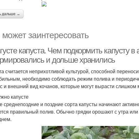
ь дальше →
 может заинтересовать
густе капуста. Чем подкормить капусту в
рмировались и дольше хранились
та считается неприхотливой культурой, способной перенос
бильным, необходимо соблюдать режим полива и периодиче
ус и внешний вид кочанов, которые могут вырасти слишком 
ужно капусте
е среднепоздние и поздние сорта капусты начинают активно
ется правильный полив. Обычно грядки орошают с утра или
днем.