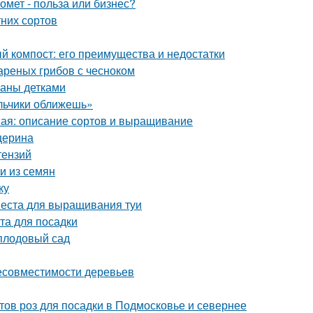
омет - польза или бизнес?
них сортов
й компост: его преимущества и недостатки
вареных грибов с чесноком
паны детками
альчики оближешь»
ная: описание сортов и выращивание
церина
тензий
и из семян
ку
места для выращивания туи
та для посадки
плодовый сад
несовместимости деревьев
тов роз для посадки в Подмосковье и севернее