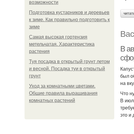
возможности
Подготовка кустарников и деревьев
читат
к зиме. Как правильно подготовить к
зиме
Вас
Самая высокая гортензия
метельчатая. Характеристика
В ав
растения
сфо
Туя посадка в открытый грунт летом
Капус
и весной. Посадка туи в открытый
был о
грунт
на вк
Уход за комнатными цветами.
Что н
Общие правила выращивания
В июл
комнатных растений
требу
это и 