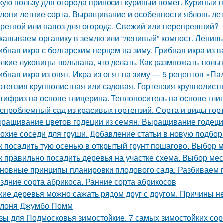
кую пользу для огорода приносит куриный помет. Куриный п
лони летние сорта. Выращивание и особенности яблонь лет
регной или навоз для огорода. Свежий или перепревший?
капываем органику в землю или “ленивый” компост. Ленивы
ибная икра с болгарским перцем на зиму. Грибная икра из 
лкие луковицы тюльпана, что делать. Как размножать тюль
ибная икра из опят. Икра из опят на зиму — 5 рецептов «П
ртензия крупнолистная или садовая. Гортензия крупнолист
тифриз на основе глицерина. Теплоноситель на основе гли
спроблемный сад из красивых гортензий. Сорта и виды гор
ращивание цветов годеции из семян. Выращивание годеци
охие соседи для груши. Добавление статьи в новую подбор
к посадить тую осенью в открытый грунт пошагово. Выбор 
к правильно посадить деревья на участке схема. Выбор мес
новные принципы планировки плодового сада. Разбиваем 
здние сорта абрикоса. Ранние сорта абрикосов
кие деревья можно сажать рядом друг с другом. Причины 
лоня Джумбо Помм
зы для Подмосковья зимостойкие. 7 самых зимостойких сор