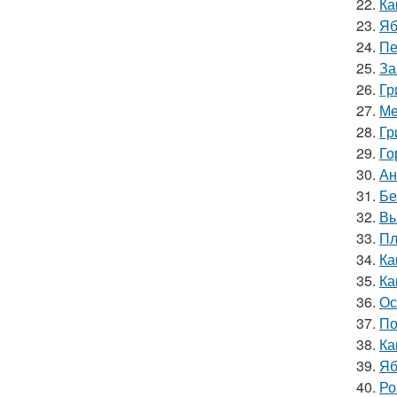
22.
Ка
23.
Яб
24.
Пе
25.
За
26.
Гр
27.
Ме
28.
Гр
29.
Го
30.
Ан
31.
Бе
32.
Вы
33.
Пл
34.
Ка
35.
Ка
36.
Ос
37.
По
38.
Ка
39.
Яб
40.
Ро