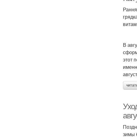
Рання
грядк
витам
В авг
сформ
этот 
именн
авгус
читат
Уход
авгу
Поздн
зимы 