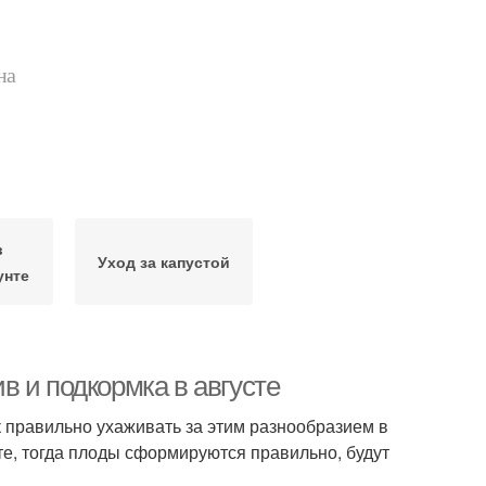
на
в
Уход за капустой
унте
ив и подкормка в августе
к правильно ухаживать за этим разнообразием в
те, тогда плоды сформируются правильно, будут