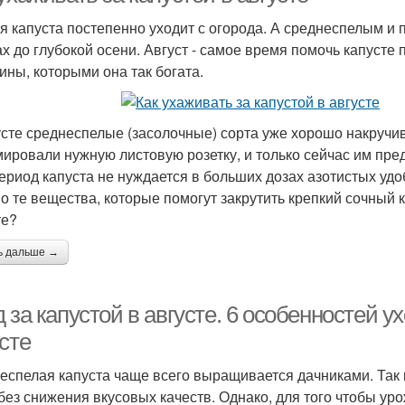
я капуста постепенно уходит с огорода. А среднеспелым и
ах до глубокой осени. Август - самое время помочь капусте
ины, которыми она так богата.
усте среднеспелые (засолочные) сорта уже хорошо накручив
ировали нужную листовую розетку, и только сейчас им пре
период капуста не нуждается в больших дозах азотистых удо
о те вещества, которые помогут закрутить крепкий сочный 
те?
ь дальше →
 за капустой в августе. 6 особенностей у
сте
еспелая капуста чаще всего выращивается дачниками. Так 
без снижения вкусовых качеств. Однако, для того чтобы у