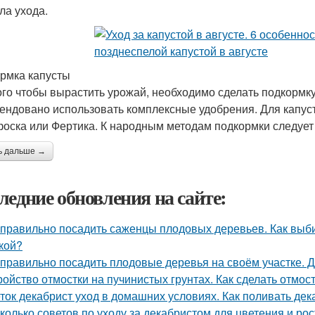
ла ухода.
рмка капусты
ого чтобы вырастить урожай, необходимо сделать подкормку
ендовано использовать комплексные удобрения. Для капуст
оска или Фертика. К народным методам подкормки следует 
ь дальше →
ледние обновления на сайте:
 правильно посадить саженцы плодовых деревьев. Как вы
кой?
 правильно посадить плодовые деревья на своём участке. 
ройство отмостки на пучинистых грунтах. Как сделать отмос
ток декабрист уход в домашних условиях. Как поливать дек
колько советов по уходу за декабристом для цветения и рос