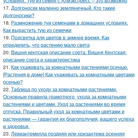
условиях. Туя из семян с Алиэкспресс – это возможно
17.
Долгоносик малинно земляничный. Кто такие
долгоносики?
18.
Размножение туи семенами в домашних условиях.
Как вырастить тую из семечки
19.
Подсветка для цветов в зимнее время. Как
определить, что растению мало света
20.
Вишня кентская описание сорта. Вишня Кентская:
описание сорта и характеристика
21.
Как ухаживать за комнатными растениями осенью.
[Растения в доме] Как ухаживать за комнатными цветами
осенью?
22.
Таблица по уходу за комнатными растениями.
Основные правила грамотного ухода за комнатными
растениями и цветами. Уход за растениями во время
отпуска. Правильный уход за комнатными цветами и
растениями — гарантия их благополучия, вашего успеха
и здоровья.
23.
Левкантемелла поздняя или хризантема осенняя