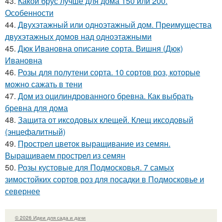
43.
Какой брус лучше для дома 150 или 200.
Особенности
44.
Двухэтажный или одноэтажный дом. Преимущества
двухэтажных домов над одноэтажными
45.
Дюк Ивановна описание сорта. Вишня (Дюк)
Ивановна
46.
Розы для полутени сорта. 10 сортов роз, которые
можно сажать в тени
47.
Дом из оцилиндрованного бревна. Как выбрать
бревна для дома
48.
Защита от иксодовых клещей. Клещ иксодовый
(энцефалитный)
49.
Прострел цветок выращивание из семян.
Выращиваем прострел из семян
50.
Розы кустовые для Подмосковья. 7 самых
зимостойких сортов роз для посадки в Подмосковье и
севернее
© 2026 Идеи для сада и дачи