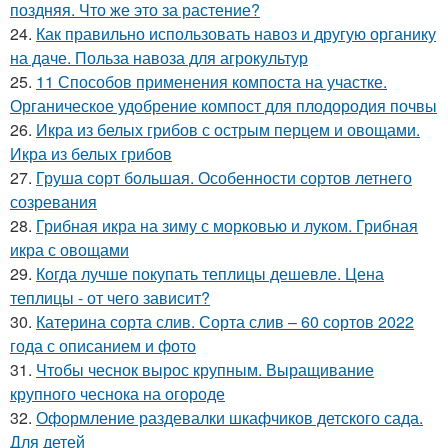
поздняя. Что же это за растение?
24.
Как правильно использовать навоз и другую органику
на даче. Польза навоза для агрокультур
25.
11 Способов применения компоста на участке.
Органическое удобрение компост для плодородия почвы
26.
Икра из белых грибов с острым перцем и овощами.
Икра из белых грибов
27.
Груша сорт большая. Особенности сортов летнего
созревания
28.
Грибная икра на зиму с морковью и луком. Грибная
икра с овощами
29.
Когда лучше покупать теплицы дешевле. Цена
теплицы - от чего зависит?
30.
Катерина сорта слив. Сорта слив – 60 сортов 2022
года с описанием и фото
31.
Чтобы чеснок вырос крупным. Выращивание
крупного чеснока на огороде
32.
Оформление раздевалки шкафчиков детского сада.
Для детей