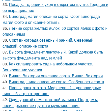
33.
Посадка годеции и уход в открытом грунте. Годеция и
ее выращивание
34.
Виноград магия описание сорта. Сорт винограда
магия фото и описание отзывы
35.
Летние сорта желтых яблок. 50 сортов яблок с фото и
описаниями
36.
Сорт винограда северный ранний. Северный
сладкий, описание сорта
37.
Высота фундамент ленточный. Какой должна быть
высота фундамента над землёй
38.
Как спланировать сад на небольшом участке.
Зонирование участка
39.
Вишня Виктория описание сорта. Вишня Виктория
40.
Виноград нина описание сорта. Особенности сорта
41.
Пионы рока, что это. Миф первый – древовидные
пионы быстро отцветают
42.
Один урожай ремонтантной малины. Подкормка,
полив, рыхление грунта и мульчирование