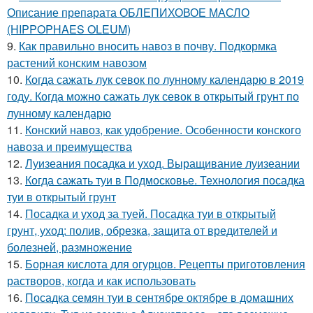
Описание препарата ОБЛЕПИХОВОЕ МАСЛО
(HIPPOPHAES OLEUM)
9.
Как правильно вносить навоз в почву. Подкормка
растений конским навозом
10.
Когда сажать лук севок по лунному календарю в 2019
году. Когда можно сажать лук севок в открытый грунт по
лунному календарю
11.
Конский навоз, как удобрение. Особенности конского
навоза и преимущества
12.
Луизеания посадка и уход. Выращивание луизеании
13.
Когда сажать туи в Подмосковье. Технология посадка
туи в открытый грунт
14.
Посадка и уход за туей. Посадка туи в открытый
грунт, уход: полив, обрезка, защита от вредителей и
болезней, размножение
15.
Борная кислота для огурцов. Рецепты приготовления
растворов, когда и как использовать
16.
Посадка семян туи в сентябре октябре в домашних