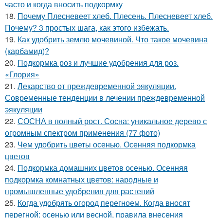
часто и когда вносить подкормку
18.
Почему Плесневеет хлеб. Плесень. Плесневеет хлеб.
Почему? 3 простых шага, как этого избежать.
19.
Как удобрить землю мочевиной. Что такое мочевина
(карбамид)?
20.
Подкормка роз и лучшие удобрения для роз.
«Глория»
21.
Лекарство от преждевременной эякуляции.
Современные тенденции в лечении преждевременной
эякуляции
22.
СОСНА в полный рост. Сосна: уникальное дерево с
огромным спектром применения (77 фото)
23.
Чем удобрить цветы осенью. Осенняя подкормка
цветов
24.
Подкормка домашних цветов осенью. Осенняя
подкормка комнатных цветов: народные и
промышленные удобрения для растений
25.
Когда удобрять огород перегноем. Когда вносят
перегной: осенью или весной, правила внесения