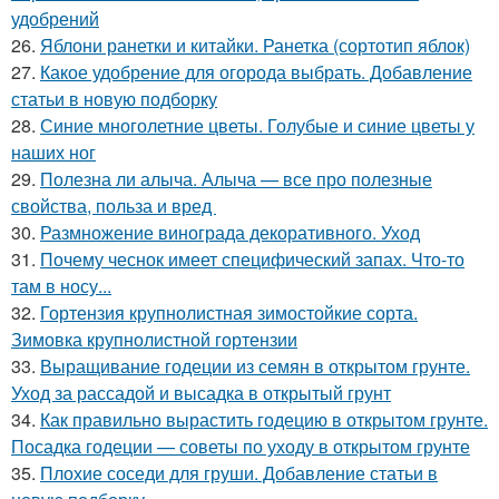
удобрений
26.
Яблони ранетки и китайки. Ранетка (сортотип яблок)
27.
Какое удобрение для огорода выбрать. Добавление
статьи в новую подборку
28.
Синие многолетние цветы. Голубые и синие цветы у
наших ног
29.
Полезна ли алыча. Алыча — все про полезные
свойства, польза и вред
30.
Размножение винограда декоративного. Уход
31.
Почему чеснок имеет специфический запах. Что-то
там в носу...
32.
Гортензия крупнолистная зимостойкие сорта.
Зимовка крупнолистной гортензии
33.
Выращивание годеции из семян в открытом грунте.
Уход за рассадой и высадка в открытый грунт
34.
Как правильно вырастить годецию в открытом грунте.
Посадка годеции — советы по уходу в открытом грунте
35.
Плохие соседи для груши. Добавление статьи в