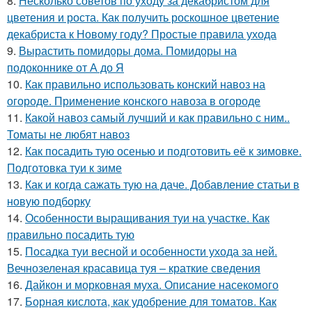
8.
Несколько советов по уходу за декабристом для
цветения и роста. Как получить роскошное цветение
декабриста к Новому году? Простые правила ухода
9.
Вырастить помидоры дома. Помидоры на
подоконнике от А до Я
10.
Как правильно использовать конский навоз на
огороде. Применение конского навоза в огороде
11.
Какой навоз самый лучший и как правильно с ним..
Томаты не любят навоз
12.
Как посадить тую осенью и подготовить её к зимовке.
Подготовка туи к зиме
13.
Как и когда сажать тую на даче. Добавление статьи в
новую подборку
14.
Особенности выращивания туи на участке. Как
правильно посадить тую
15.
Посадка туи весной и особенности ухода за ней.
Вечнозеленая красавица туя – краткие сведения
16.
Дайкон и морковная муха. Описание насекомого
17.
Борная кислота, как удобрение для томатов. Как