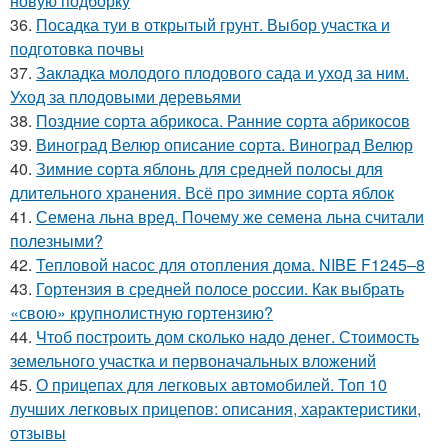
новую подборку
36.
Посадка туи в открытый грунт. Выбор участка и
подготовка почвы
37.
Закладка молодого плодового сада и уход за ним.
Уход за плодовыми деревьями
38.
Поздние сорта абрикоса. Ранние сорта абрикосов
39.
Виноград Велюр описание сорта. Виноград Велюр
40.
Зимние сорта яблонь для средней полосы для
длительного хранения. Всё про зимние сорта яблок
41.
Семена льна вред. Почему же семена льна считали
полезными?
42.
Тепловой насос для отопления дома. NIBE F1245–8
43.
Гортензия в средней полосе россии. Как выбрать
«свою» крупнолистную гортензию?
44.
Чтоб построить дом сколько надо денег. Стоимость
земельного участка и первоначальных вложений
45.
О прицепах для легковых автомобилей. Топ 10
лучших легковых прицепов: описания, характеристики,
отзывы