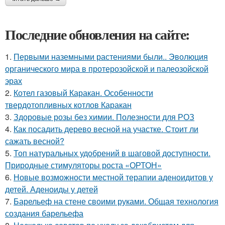
Последние обновления на сайте:
1.
Первыми наземными растениями были.. Эволюция
органического мира в протерозойской и палеозойской
эрах
2.
Котел газовый Каракан. Особенности
твердотопливных котлов Каракан
3.
Здоровые розы без химии. Полезности для РОЗ
4.
Как посадить дерево весной на участке. Стоит ли
сажать весной?
5.
Топ натуральных удобрений в шаговой доступности.
Природные стимуляторы роста «ОРТОН»
6.
Новые возможности местной терапии аденоидитов у
детей. Аденоиды у детей
7.
Барельеф на стене своими руками. Общая технология
создания барельефа