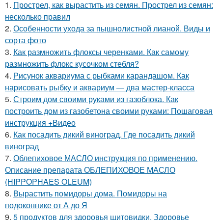
1.
Прострел, как вырастить из семян. Прострел из семян:
несколько правил
2.
Особенности ухода за пышнолистной лианой. Виды и
сорта фото
3.
Как размножить флоксы черенками. Как самому
размножить флокс кусочком стебля?
4.
Рисунок аквариума с рыбками карандашом. Как
нарисовать рыбку и аквариум — два мастер-класса
5.
Строим дом своими руками из газоблока. Как
построить дом из газобетона своими руками: Пошаговая
инструкция +Видео
6.
Как посадить дикий виноград. Где посадить дикий
виноград
7.
Облепиховое МАСЛО инструкция по применению.
Описание препарата ОБЛЕПИХОВОЕ МАСЛО
(HIPPOPHAES OLEUM)
8.
Вырастить помидоры дома. Помидоры на
подоконнике от А до Я
9.
5 продуктов для здоровья щитовидки. Здоровье