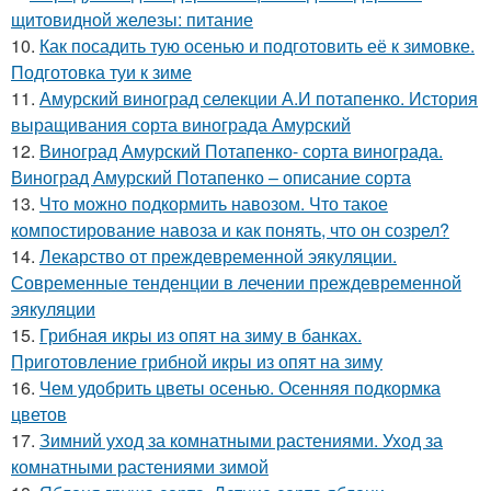
щитовидной железы: питание
10.
Как посадить тую осенью и подготовить её к зимовке.
Подготовка туи к зиме
11.
Амурский виноград селекции А.И потапенко. История
выращивания сорта винограда Амурский
12.
Виноград Амурский Потапенко- сорта винограда.
Виноград Амурский Потапенко – описание сорта
13.
Что можно подкормить навозом. Что такое
компостирование навоза и как понять, что он созрел?
14.
Лекарство от преждевременной эякуляции.
Современные тенденции в лечении преждевременной
эякуляции
15.
Грибная икры из опят на зиму в банках.
Приготовление грибной икры из опят на зиму
16.
Чем удобрить цветы осенью. Осенняя подкормка
цветов
17.
Зимний уход за комнатными растениями. Уход за
комнатными растениями зимой