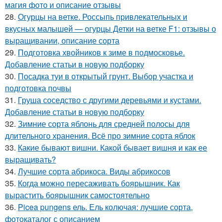
магия фото и описание отзывы
28.
Огурцы на ветке. Россыпь привлекательных и
вкусных малышей — огурцы Детки на ветке F1: отзывы о
выращивании, описание сорта
29.
Подготовка хвойников к зиме в подмосковье.
Добавление статьи в новую подборку
30.
Посадка туи в открытый грунт. Выбор участка и
подготовка почвы
31.
Груша соседство с другими деревьями и кустами.
Добавление статьи в новую подборку
32.
Зимние сорта яблонь для средней полосы для
длительного хранения. Всё про зимние сорта яблок
33.
Какие бывают вишни. Какой бывает вишня и как ее
выращивать?
34.
Лучшие сорта абрикоса. Виды абрикосов
35.
Когда можно пересаживать боярышник. Как
вырастить боярышник самостоятельно
36.
Picea pungens ель. Ель колючая: лучшие сорта,
фотокаталог с описанием