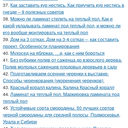
37.
Как заставить кур нестись. Как приучить кур нестись в
гнезде – 9 полезных советов
38.
Можно ли ламинат стелить на теплый пол. Как и
какой укладывать ламинат под теплый пол, и можно ли
его вообще монтировать на теплый пол
39.
Дом на 3 сотках. Дом на 3-4 сотках –, как составить
проект. Особенности планирования
40.
Мухосед на яблоках. …и, как с ним бороться
41.
Без рубрики полив от саженца до взрослого дерева.
Полив молодых саженцев плодовых деревьев в саду
42.
Подготавливаем осенние черенки к выставке.
Способы черенкования (укоренения черенков):
43.
Красный коралл калина. Калина Красный коралл
44.
Ламинат на теплый пол. Маркировка ламината под
теплый пол
45.
Устойчивые сорта смородины. 50 лучших сортов
черной смородины для средней полосы, Подмосковья,
Урала и Сибири