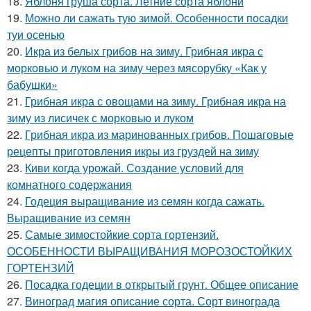
18.
Яблоня груша сорта. Летние сорта яблони
19.
Можно ли сажать тую зимой. Особенности посадки
туи осенью
20.
Икра из белых грибов на зиму. Грибная икра с
морковью и луком на зиму через мясорубку «Как у
бабушки»
21.
Грибная икра с овощами на зиму. Грибная икра на
зиму из лисичек с морковью и луком
22.
Грибная икра из маринованных грибов. Пошаговые
рецепты приготовления икры из груздей на зиму
23.
Киви когда урожай. Создание условий для
комнатного содержания
24.
Годеция выращивание из семян когда сажать.
Выращивание из семян
25.
Самые зимостойкие сорта гортензий.
ОСОБЕННОСТИ ВЫРАЩИВАНИЯ МОРОЗОСТОЙКИХ
ГОРТЕНЗИЙ
26.
Посадка годеции в открытый грунт. Общее описание
27.
Виноград магия описание сорта. Сорт винограда