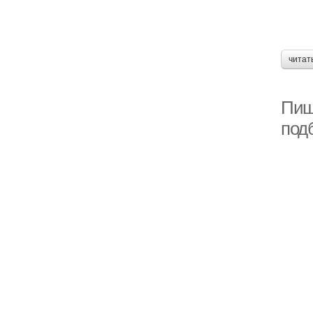
читат
Пищ
под