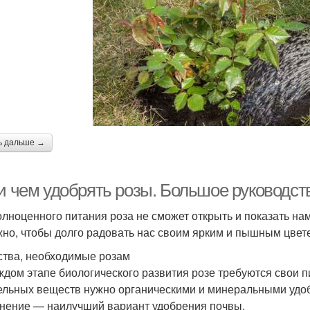
ь дальше →
 и чем удобрять розы. Большое руководст
олноценного питания роза не сможет открыть и показать на
жно, чтобы долго радовать нас своим ярким и пышным цве
тва, необходимые розам
ждом этапе биологического развития розе требуются свои 
ельных веществ нужно органическими и минеральными удоб
нение — наилучший вариант удобрения почвы.