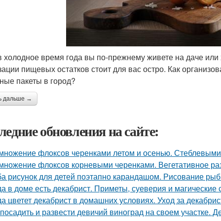
в холодное время года вы по-прежнему живете на даче или 
зации пищевых остатков стоит для вас остро. Как организов
ные пакеты в город?
ь дальше →
ледние обновления на сайте:
множение флоксов черенками летом и осенью. Стеблевыми
множение флоксов корневыми черенками. Вегетативное р
а рисунок для детей поэтапно карандашом. Рисование рыбк
да в доме есть декабрист. Приметы, суеверия и магические 
да цветет декабрист в домашних условиях. Уход за декабри
 посадить и развести девичий виноград на своем участке.