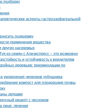
ую подборку
я
ления
апевтические аспекты гастроэзофагеальной
 вносить подкормку
нности применения вещества
и других насекомых
Туя из семян с Алиэкспресс – это возможно
остойкость и устойчивость к вредителям
хвойных деревьев: рекомендации по
и укоренения черенков чубушника
 удобрение компост для плодородия почвы
рку
паны детками
 вкусный рецепт с чесноком
а лице: лечение