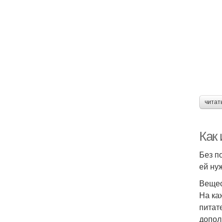
читат
Как
Без п
ей ну
Вещес
На ка
питат
допол