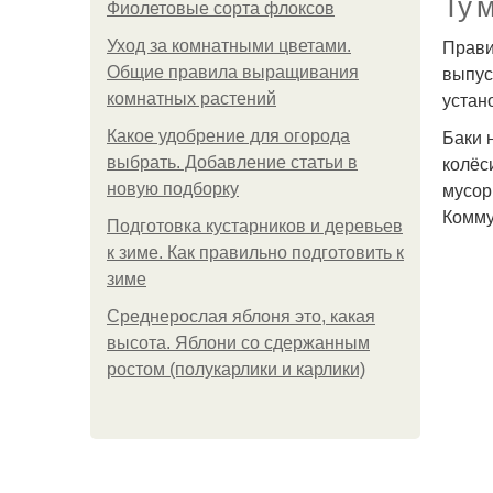
Ту 
Фиолетовые сорта флоксов
Прави
Уход за комнатными цветами.
выпус
Общие правила выращивания
устан
комнатных растений
Баки 
Какое удобрение для огорода
колёс
выбрать. Добавление статьи в
мусор
новую подборку
Комму
Подготовка кустарников и деревьев
к зиме. Как правильно подготовить к
зиме
Среднерослая яблоня это, какая
высота. Яблони со сдержанным
ростом (полукарлики и карлики)