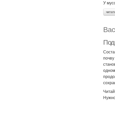
У мус
читат
Вас
Под
Соста
почву
стано
одном
продо
сохра
Читай
Нужно