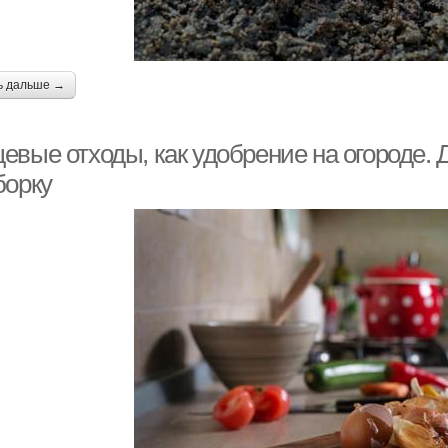
ь дальше →
евые отходы, как удобрение на огороде. 
борку