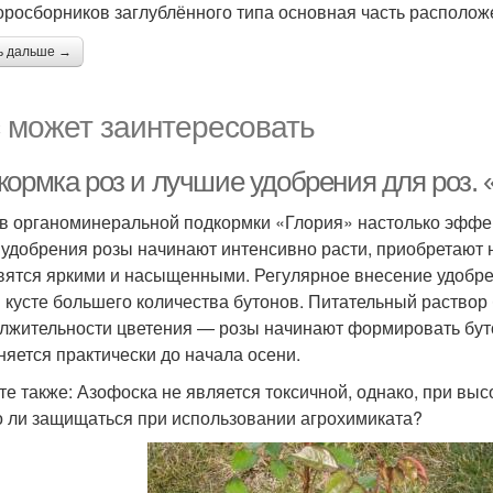
оросборников заглублённого типа основная часть располож
ь дальше →
 может заинтересовать
кормка роз и лучшие удобрения для роз. 
в органоминеральной подкормки «Глория» настолько эффек
 удобрения розы начинают интенсивно расти, приобретают
вятся яркими и насыщенными. Регулярное внесение удобр
 кусте большего количества бутонов. Питательный раствор 
лжительности цветения — розы начинают формировать бут
няется практически до начала осени.
те также: Азофоска не является токсичной, однако, при вы
 ли защищаться при использовании агрохимиката?