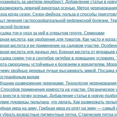
 ухаживать за цветком декабрист. Добавление статьи в нов
 размножить девичий виноград осенью. Метод черенковани
хоа когда сезон. Сезон фейхоа: польза и способы приготов
ыт лечения гастроэзофагеальной рефлюксной болезни. Тер
ксной болезни
садка туи и уход за ней в открытом грунте. Семенами
рная кислота, как удобрение для томатов. Как часто и когда
рная кислота и ее применение на садовом участке. Особе
рная кислота для дачных дел. Борная кислота от муравьев 
садка семян туи в сентябре октябре в домашних условиях. 
рта смородины устойчивые к болезням и вредителям. Мороз
чему хвойные деревья лучше высаживать зимой. Посадка 
остранённым видам
бушник размножение черенками. Технология черенкования 
 Способов применения компоста на участке. Органическое
о внести в почву осенью. Добавление статьи в новую подбо
лкие луковицы тюльпана, что делать. Как размножать тюль
ибная икра на зиму. Грибная икра из опят на зиму — самый
к убрать возрастные пигментные пятна. Старческие пятна н