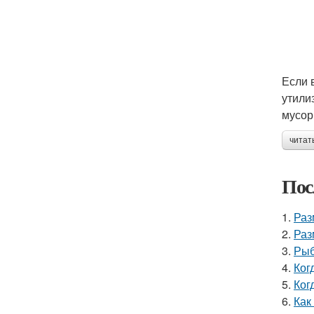
Если 
утили
мусор
читат
Пос
1.
Раз
2.
Раз
3.
Рыб
4.
Ког
5.
Ког
6.
Как