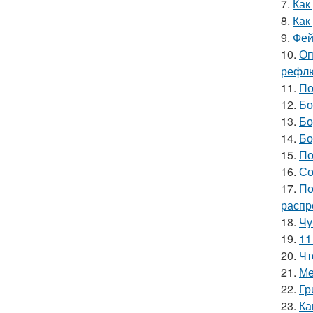
7.
Как
8.
Как
9.
Фей
10.
Оп
рефлю
11.
По
12.
Бо
13.
Бо
14.
Бо
15.
По
16.
Со
17.
По
распр
18.
Чу
19.
11
20.
Чт
21.
Ме
22.
Гр
23.
Ка