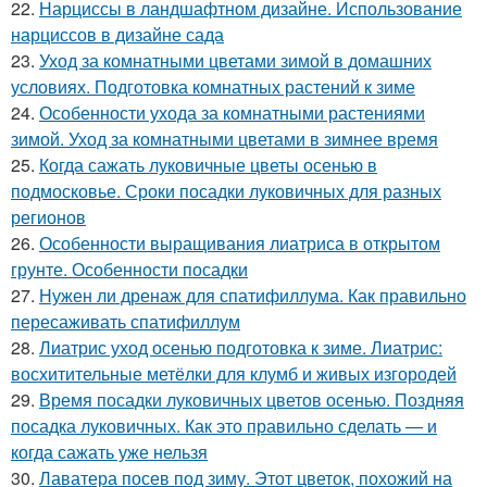
22.
Нарциссы в ландшафтном дизайне. Использование
нарциссов в дизайне сада
23.
Уход за комнатными цветами зимой в домашних
условиях. Подготовка комнатных растений к зиме
24.
Особенности ухода за комнатными растениями
зимой. Уход за комнатными цветами в зимнее время
25.
Когда сажать луковичные цветы осенью в
подмосковье. Сроки посадки луковичных для разных
регионов
26.
Особенности выращивания лиатриса в открытом
грунте. Особенности посадки
27.
Нужен ли дренаж для спатифиллума. Как правильно
пересаживать спатифиллум
28.
Лиатрис уход осенью подготовка к зиме. Лиатрис:
восхитительные метёлки для клумб и живых изгородей
29.
Время посадки луковичных цветов осенью. Поздняя
посадка луковичных. Как это правильно сделать — и
когда сажать уже нельзя
30.
Лаватера посев под зиму. Этот цветок, похожий на