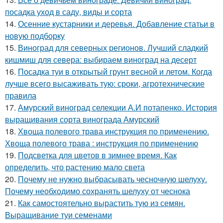
посадка уход в саду, виды и сорта
14.
Осенние кустарники и деревья. Добавление статьи в
новую подборку
15.
Виноград для северных регионов. Лучший сладкий
кишмиш для севера: выбираем виноград на десерт
16.
Посадка туи в открытый грунт весной и летом. Когда
лучше всего высаживать тую: сроки, агротехнические
правила
17.
Амурский виноград селекции А.И потапенко. История
выращивания сорта винограда Амурский
18.
Хвоща полевого трава инструкция по применению.
Хвоща полевого трава : инструкция по применению
19.
Подсветка для цветов в зимнее время. Как
определить, что растению мало света
20.
Почему не нужно выбрасывать чесночную шелуху.
Почему необходимо сохранять шелуху от чеснока
21.
Как самостоятельно вырастить тую из семян.
Выращивание туи семенами