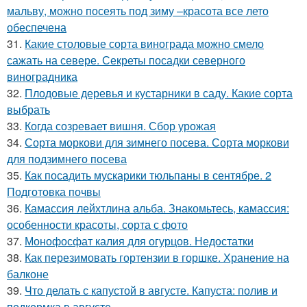
мальву, можно посеять под зиму –красота все лето
обеспечена
31.
Какие столовые сорта винограда можно смело
сажать на севере. Секреты посадки северного
виноградника
32.
Плодовые деревья и кустарники в саду. Какие сорта
выбрать
33.
Когда созревает вишня. Сбор урожая
34.
Сорта моркови для зимнего посева. Сорта моркови
для подзимнего посева
35.
Как посадить мускарики тюльпаны в сентябре. 2
Подготовка почвы
36.
Камассия лейхтлина альба. Знакомьтесь, камассия:
особенности красоты, сорта с фото
37.
Монофосфат калия для огурцов. Недостатки
38.
Как перезимовать гортензии в горшке. Хранение на
балконе
39.
Что делать с капустой в августе. Капуста: полив и
подкормка в августе