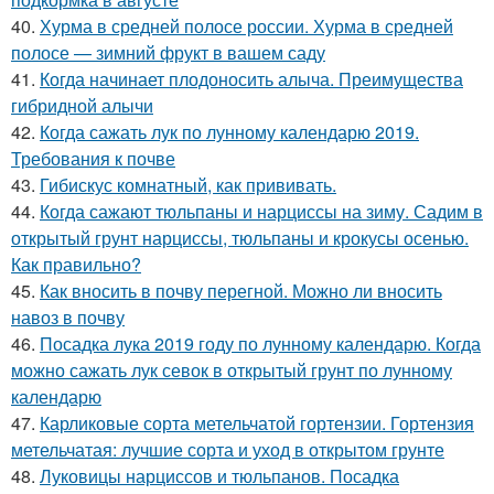
40.
Хурма в средней полосе россии. Хурма в средней
полосе — зимний фрукт в вашем саду
41.
Когда начинает плодоносить алыча. Преимущества
гибридной алычи
42.
Когда сажать лук по лунному календарю 2019.
Требования к почве
43.
Гибискус комнатный, как прививать.
44.
Когда сажают тюльпаны и нарциссы на зиму. Садим в
открытый грунт нарциссы, тюльпаны и крокусы осенью.
Как правильно?
45.
Как вносить в почву перегной. Можно ли вносить
навоз в почву
46.
Посадка лука 2019 году по лунному календарю. Когда
можно сажать лук севок в открытый грунт по лунному
календарю
47.
Карликовые сорта метельчатой гортензии. Гортензия
метельчатая: лучшие сорта и уход в открытом грунте
48.
Луковицы нарциссов и тюльпанов. Посадка