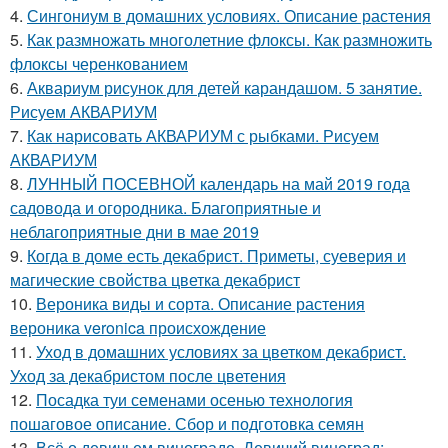
4.
Сингониум в домашних условиях. Описание растения
5.
Как размножать многолетние флоксы. Как размножить
флоксы черенкованием
6.
Аквариум рисунок для детей карандашом. 5 занятие.
Рисуем АКВАРИУМ
7.
Как нарисовать АКВАРИУМ с рыбками. Рисуем
АКВАРИУМ
8.
ЛУННЫЙ ПОСЕВНОЙ календарь на май 2019 года
садовода и огородника. Благоприятные и
неблагоприятные дни в мае 2019
9.
Когда в доме есть декабрист. Приметы, суеверия и
магические свойства цветка декабрист
10.
Вероника виды и сорта. Описание растения
вероника veronica происхождение
11.
Уход в домашних условиях за цветком декабрист.
Уход за декабристом после цветения
12.
Посадка туи семенами осенью технология
пошаговое описание. Сбор и подготовка семян
13.
Всё о девичьем винограде. Девичий виноград: