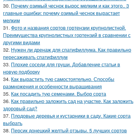
30.
Почему озимый чеснок вырос мелким и как этого.. 3
главные ошибки: почему озимый чеснок вырастает
мелким
31.
Фото и названия сортов гортензии крупнолистной.
Преимущества крупнолистных гортензий в сравнении с
другими видами
32.
Нужен ли дренаж для спатифиллума. Как правильно
пересаживать спатифиллум
33.
Плохие соседи для груши. Добавление статьи в
новую подборку
34.
Как вырастить тую самостоятельно. Способы
размножения и особенности выращивания
35.
Как посадить тую семенами. Выбор сорта
36.
Как правильно заложить сад на участке. Как заложить
здоровый сад?
37.
Плодовые деревья и кустарники в саду. Какие сорта
выбрать
38.
Персик донецкий желтый отзывы. 5 лучших сортов