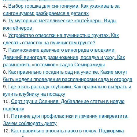
4.
Выбор горшка для сингониума. Как ухаживать за
сингониумом: разбираемся в деталях
5.
Ту мусорные металлические контейнеры. Виды
контейнеров
6.
Устройство отмостки на пучинистых грунтах. Как
сделать отмостку на пучинистом грунте?
7.
Размножение девичьего винограда отводками.
Девичий виноград: размножение, посадка и уход. Как
размножить «потомков» садов Семирамиды
8.
Как правильно посадить сад на участке. Какие могут
быть модели проведения распланировки сада и огорода
9.
Где взять рассаду клубники. Как правильно выбрать и
купить клубнику на посадку
10.
Сорт груши Осенняя. Добавление статьи в новую
подборку
11.
Питание для профилактики и лечения панкреатита.
Зачем соблюдать диету
12.
Как правильно вносить навоз в почву. Подкормка