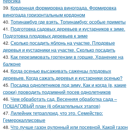
персика
39.
Кордонная формировка винограда. Формировка
винограда горизонтальным кордоном
40.
Топинамбур где взять. Топинамбур: особые приметы
41.
Подготовка садовых деревьев и кустарников к зиме.
Подготовка плодовых деревьев к зиме
42.
Сколько посадить яблонь на участке. Плодовые
деревья и кустарники на участке. Сколько посадить
43.
Как перезимовать гортензии в горшке. Хранение на
балконе
44.
Когда осенью высаживать саженцы плодовых
деревьев. Когда сажать деревья и кустарники осенью?
45.
Посадка однолетников под зиму. Как и когда (в, какие
сроки) проводить подзимний посев однолетников
46.
Чем обработать сад. Весенняя обработка сада –
ПОШАГОВЫЙ план (6 обязательных этапов)
47.
Лилейник тетраплоид, что это. Семейство:
Гемерокаллисовые
48.
Что лучше газон рулонный или посевной. Какой газон