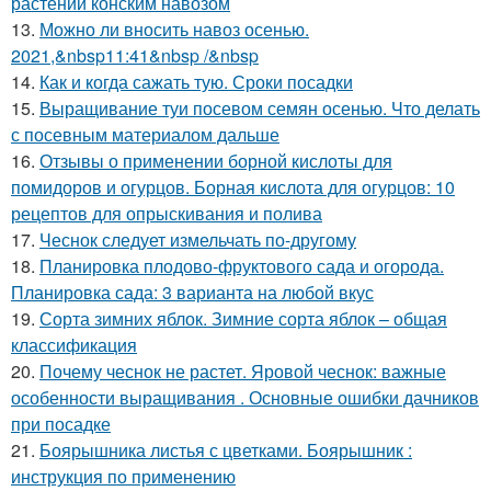
растений конским навозом
13.
Можно ли вносить навоз осенью.
2021,&nbsp11:41&nbsp /&nbsp
14.
Как и когда сажать тую. Сроки посадки
15.
Выращивание туи посевом семян осенью. Что делать
с посевным материалом дальше
16.
Отзывы о применении борной кислоты для
помидоров и огурцов. Борная кислота для огурцов: 10
рецептов для опрыскивания и полива
17.
Чеснок следует измельчать по-другому
18.
Планировка плодово-фруктового сада и огорода.
Планировка сада: 3 варианта на любой вкус
19.
Сорта зимних яблок. Зимние сорта яблок – общая
классификация
20.
Почему чеснок не растет. Яровой чеснок: важные
особенности выращивания . Основные ошибки дачников
при посадке
21.
Боярышника листья с цветками. Боярышник :
инструкция по применению