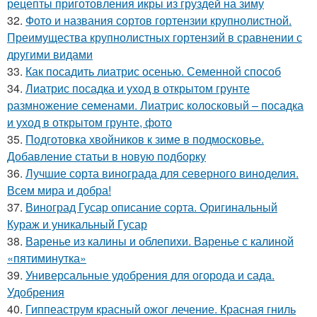
рецепты приготовления икры из груздей на зиму
32.
Фото и названия сортов гортензии крупнолистной.
Преимущества крупнолистных гортензий в сравнении с
другими видами
33.
Как посадить лиатрис осенью. Семенной способ
34.
Лиатрис посадка и уход в открытом грунте
размножение семенами. Лиатрис колосковый – посадка
и уход в открытом грунте, фото
35.
Подготовка хвойников к зиме в подмосковье.
Добавление статьи в новую подборку
36.
Лучшие сорта винограда для северного виноделия.
Всем мира и добра!
37.
Виноград Гусар описание сорта. Оригинальный
Кураж и уникальный Гусар
38.
Варенье из калины и облепихи. Варенье с калиной
«пятиминутка»
39.
Универсальные удобрения для огорода и сада.
Удобрения
40.
Гиппеаструм красный ожог лечение. Красная гниль