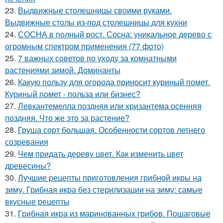
23.
Выдвижные столешницы своими руками.
Выдвижные столы из-под столешницы для кухни
24.
СОСНА в полный рост. Сосна: уникальное дерево с
огромным спектром применения (77 фото)
25.
7 важных советов по уходу за комнатными
растениями зимой. Доминанты
26.
Какую пользу для огорода приносит куриный помет.
Куриный помет - польза или бизнес?
27.
Левкантемелла поздняя или хризантема осенняя
поздняя. Что же это за растение?
28.
Груша сорт большая. Особенности сортов летнего
созревания
29.
Чем придать дереву цвет. Как изменить цвет
древесины?
30.
Лучшие рецепты приготовления грибной икры на
зиму. Грибная икра без стерилизации на зиму: самые
вкусные рецепты
31.
Грибная икра из маринованных грибов. Пошаговые