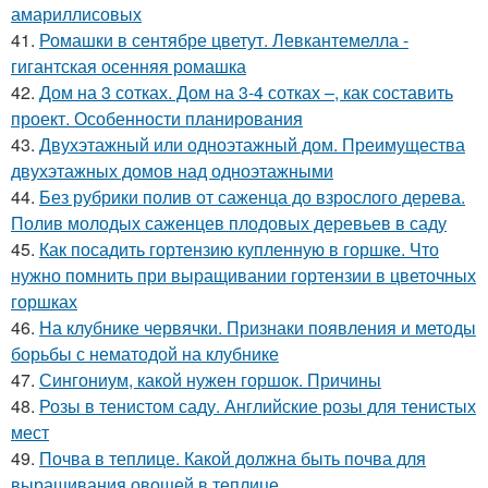
амариллисовых
41.
Ромашки в сентябре цветут. Левкантемелла -
гигантская осенняя ромашка
42.
Дом на 3 сотках. Дом на 3-4 сотках –, как составить
проект. Особенности планирования
43.
Двухэтажный или одноэтажный дом. Преимущества
двухэтажных домов над одноэтажными
44.
Без рубрики полив от саженца до взрослого дерева.
Полив молодых саженцев плодовых деревьев в саду
45.
Как посадить гортензию купленную в горшке. Что
нужно помнить при выращивании гортензии в цветочных
горшках
46.
На клубнике червячки. Признаки появления и методы
борьбы с нематодой на клубнике
47.
Сингониум, какой нужен горшок. Причины
48.
Розы в тенистом саду. Английские розы для тенистых
мест
49.
Почва в теплице. Какой должна быть почва для
выращивания овощей в теплице