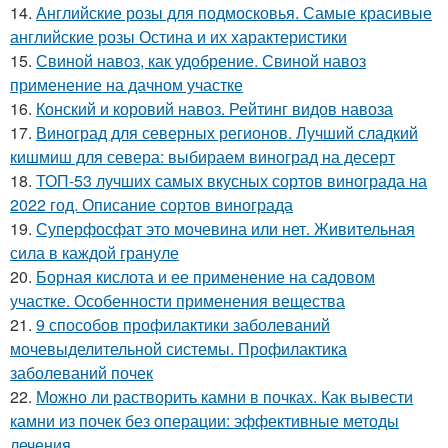
14.
Английские розы для подмосковья. Самые красивые
английские розы Остина и их характеристики
15.
Свиной навоз, как удобрение. Свиной навоз
применение на дачном участке
16.
Конский и коровий навоз. Рейтинг видов навоза
17.
Виноград для северных регионов. Лучший сладкий
кишмиш для севера: выбираем виноград на десерт
18.
ТОП-53 лучших самых вкусных сортов винограда на
2022 год. Описание сортов винограда
19.
Суперфосфат это мочевина или нет. Живительная
сила в каждой грануле
20.
Борная кислота и ее применение на садовом
участке. Особенности применения вещества
21.
9 способов профилактики заболеваний
мочевыделительной системы. Профилактика
заболеваний почек
22.
Можно ли растворить камни в почках. Как вывести
камни из почек без операции: эффективные методы
лечения