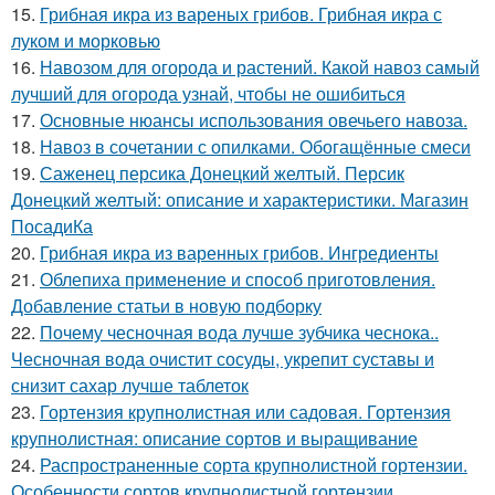
15.
Грибная икра из вареных грибов. Грибная икра с
луком и морковью
16.
Навозом для огорода и растений. Какой навоз самый
лучший для огорода узнай, чтобы не ошибиться
17.
Основные нюансы использования овечьего навоза.
18.
Навоз в сочетании с опилками. Обогащённые смеси
19.
Саженец персика Донецкий желтый. Персик
Донецкий желтый: описание и характеристики. Магазин
ПосадиКа
20.
Грибная икра из варенных грибов. Ингредиенты
21.
Облепиха применение и способ приготовления.
Добавление статьи в новую подборку
22.
Почему чесночная вода лучше зубчика чеснока..
Чесночная вода очистит сосуды, укрепит суставы и
снизит сахар лучше таблеток
23.
Гортензия крупнолистная или садовая. Гортензия
крупнолистная: описание сортов и выращивание
24.
Распространенные сорта крупнолистной гортензии.
Особенности сортов крупнолистной гортензии