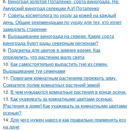
6.
Виноград золотой Потапенко- сорта винограда. Re:
Амурский виноград селекции А.И Потапенко
7.
Советы косметолога по уходу за кожей на каждый
день. Общие рекомендации по уходу для тех, кто хочет
замедлить старение
8.
Выращивание винограда на севере. Какие сорта
винограда будут рады северным регионам?
9.
Подсветка для цветов в зимнее время. Как
определить, что растению мало света
10.
Как самостоятельно вырастить тую из семян.
Выращивание туи семенами
11.
Помогаем комнатным растениям пережить зиму.
Сократите полив комнатных растений зимой
12.
В чем нуждаются комнатные растения в конце осени.
13.
Как ухаживать за комнатными цветами осенью.
[Растения в доме] Как ухаживать за комнатными цветами
осенью?
14.
Для чего нужен навоз и как правильно применять его
на даче