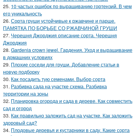
25.
10 частых ошибок по выращиванию гортензий. В чем
его уникальность
26.
Сорта груши устойчивые к ржавчине и парше.
ПАМЯТКА ПО БОРЬБЕ СО РЖАВЧИНОЙ ГРУШИ
27.
Черешня Джорджия описание сорта. Черешня
Джорджия
28.
Gardenia crown jewel. Гардения. Уход и выращивание
в домашних условиях
29.
Плохие соседи для груши. Добавление статьи в
новую подборку
30.
Как посадить тую семенами. Выбор сорта
31.
Разбивка сада на участке схема. Разбивка
территории на зоны
32.
Планировка огорода и сада в дереве. Как совместить
сад и огород
33.
Как правильно заложить сад на участке. Как заложить
здоровый сад?
34.
Плодовые деревья и кустарники в саду. Какие сорта