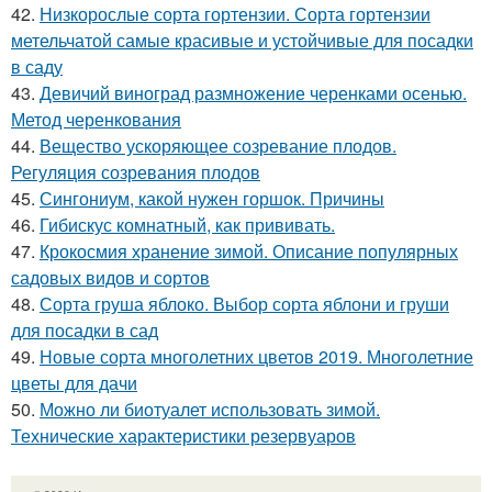
42.
Низкорослые сорта гортензии. Сорта гортензии
метельчатой самые красивые и устойчивые для посадки
в саду
43.
Девичий виноград размножение черенками осенью.
Метод черенкования
44.
Вещество ускоряющее созревание плодов.
Регуляция созревания плодов
45.
Сингониум, какой нужен горшок. Причины
46.
Гибискус комнатный, как прививать.
47.
Крокосмия хранение зимой. Описание популярных
садовых видов и сортов
48.
Сорта груша яблоко. Выбор сорта яблони и груши
для посадки в сад
49.
Новые сорта многолетних цветов 2019. Многолетние
цветы для дачи
50.
Можно ли биотуалет использовать зимой.
Технические характеристики резервуаров