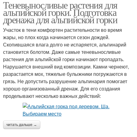
Теневыносливые растения для
Многолетники для
Камнеломка для
альпийской горки. Подготовка
альпийских горок
альпийской горки
дренажа для альпийской горки
Участок в тени комфортен растительности во время
Многолетники для
жары, но плох когда начинается сезон дождей.
альпийской горки
Скопившаяся влага долго не испаряется, альпинарий
становится болотом. Даже самые теневыносливые
растения для альпийской горки начинают пропадать.
Нарушается внешний вид композиции. Камни чернеют,
разрастается мох, тяжелые булыжники погружаются в
грязь. Не допустить разрушение альпинария помогает
хорошо организованный дренаж. Для его создания
проделывают несколько важных действий:
читать дальше →