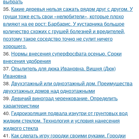
выбрать
35.
Какие деревья нельзя сажать рядом друг с другом. У
груши тоже есть свои «нелюбители», которые плохо
влияют на ее рост: Барбарис. У кустарника большое
количество схожих с грушей болезней и вредителей,
поэтому такое соседство точно не сулит ничего
хорошего.
36.
Нормы внесения суперфосфата осенью. Сроки
внесения удобрения
37.
Опылитель для дюка Ивановна. Вишня (Дюк)
Ивановна
38.
Двухэтажный или одноэтажный дом. Преимущества
двухэтажных домов над одноэтажными
39.
Девичий виноград черенкование. Определить
характеристики
40.
Гидроизоляция подвала изнутри от грунтовых вод
жидким стеклом. Технология и условия нанесения
жидкого стекла
41.
Как сделать игру городки своими руками. Городки