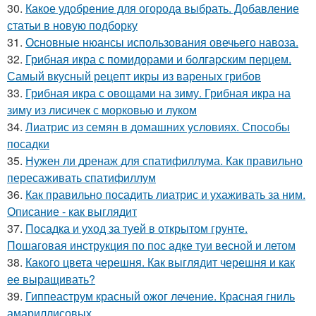
30.
Какое удобрение для огорода выбрать. Добавление
статьи в новую подборку
31.
Основные нюансы использования овечьего навоза.
32.
Грибная икра с помидорами и болгарским перцем.
Самый вкусный рецепт икры из вареных грибов
33.
Грибная икра с овощами на зиму. Грибная икра на
зиму из лисичек с морковью и луком
34.
Лиатрис из семян в домашних условиях. Способы
посадки
35.
Нужен ли дренаж для спатифиллума. Как правильно
пересаживать спатифиллум
36.
Как правильно посадить лиатрис и ухаживать за ним.
Описание - как выглядит
37.
Посадка и уход за туей в открытом грунте.
Пошаговая инструкция по пос адке туи весной и летом
38.
Какого цвета черешня. Как выглядит черешня и как
ее выращивать?
39.
Гиппеаструм красный ожог лечение. Красная гниль
амариллисовых