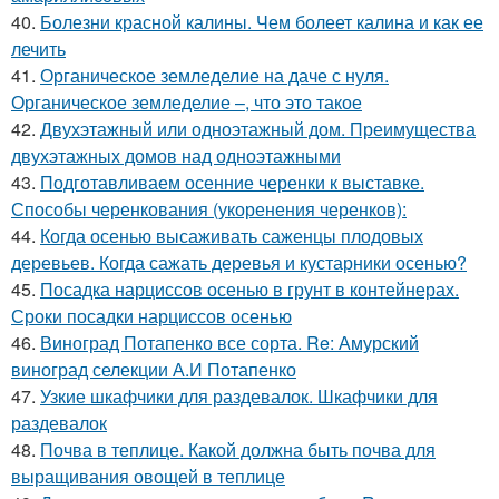
40.
Болезни красной калины. Чем болеет калина и как ее
лечить
41.
Органическое земледелие на даче с нуля.
Органическое земледелие –, что это такое
42.
Двухэтажный или одноэтажный дом. Преимущества
двухэтажных домов над одноэтажными
43.
Подготавливаем осенние черенки к выставке.
Способы черенкования (укоренения черенков):
44.
Когда осенью высаживать саженцы плодовых
деревьев. Когда сажать деревья и кустарники осенью?
45.
Посадка нарциссов осенью в грунт в контейнерах.
Сроки посадки нарциссов осенью
46.
Виноград Потапенко все сорта. Re: Амурский
виноград селекции А.И Потапенко
47.
Узкие шкафчики для раздевалок. Шкафчики для
раздевалок
48.
Почва в теплице. Какой должна быть почва для
выращивания овощей в теплице