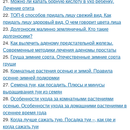
21.
Можно ли капать борную кислоту в ухо ребенку.
Лечение отита
22.
ТОП-6 способов придать лицу свежий вид. Как
придать лицу здоровый вид. О чем говорит цвета лица
23.
Долгоносик малинно земляничный. Кто такие
долгоносики?
24.
Как вылечить аденому предстательной железы.
Современные методики лечения аденомы простаты
25.
Груша зимние сорта. Отечественные зимние сорта
груши
26.
Комнатные растения осенью и зимой. Правила
осенне-зимней подкормки
27.
Семена туи, как посадить. Плюсы и минусы
выращивания туи из семян
28.
Особенности ухода за комнатными растениями
осенью. Особенности ухода за домашними растениями в
осеннее время года
29.
Когда лучше сажать тую. Посадка туи –, как где и
когда сажать туи