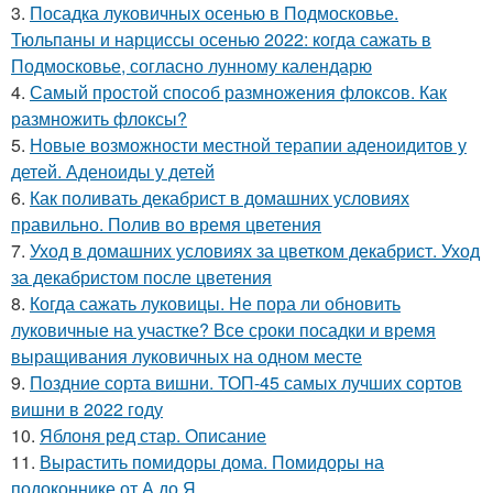
3.
Посадка луковичных осенью в Подмосковье.
Тюльпаны и нарциссы осенью 2022: когда сажать в
Подмосковье, согласно лунному календарю
4.
Самый простой способ размножения флоксов. Как
размножить флоксы?
5.
Новые возможности местной терапии аденоидитов у
детей. Аденоиды у детей
6.
Как поливать декабрист в домашних условиях
правильно. Полив во время цветения
7.
Уход в домашних условиях за цветком декабрист. Уход
за декабристом после цветения
8.
Когда сажать луковицы. Не пора ли обновить
луковичные на участке? Все сроки посадки и время
выращивания луковичных на одном месте
9.
Поздние сорта вишни. ТОП-45 самых лучших сортов
вишни в 2022 году
10.
Яблоня ред стар. Описание
11.
Вырастить помидоры дома. Помидоры на
подоконнике от А до Я