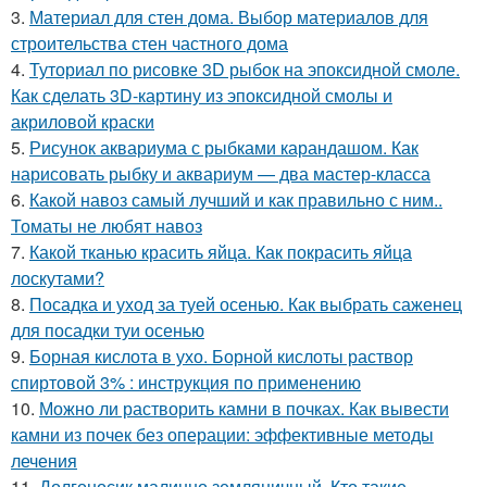
3.
Материал для стен дома. Выбор материалов для
строительства стен частного дома
4.
Туториал по рисовке 3D рыбок на эпоксидной смоле.
Как сделать 3D-картину из эпоксидной смолы и
акриловой краски
5.
Рисунок аквариума с рыбками карандашом. Как
нарисовать рыбку и аквариум — два мастер-класса
6.
Какой навоз самый лучший и как правильно с ним..
Томаты не любят навоз
7.
Какой тканью красить яйца. Как покрасить яйца
лоскутами?
8.
Посадка и уход за туей осенью. Как выбрать саженец
для посадки туи осенью
9.
Борная кислота в ухо. Борной кислоты раствор
спиртовой 3% : инструкция по применению
10.
Можно ли растворить камни в почках. Как вывести
камни из почек без операции: эффективные методы
лечения
11.
Долгоносик малинно земляничный. Кто такие