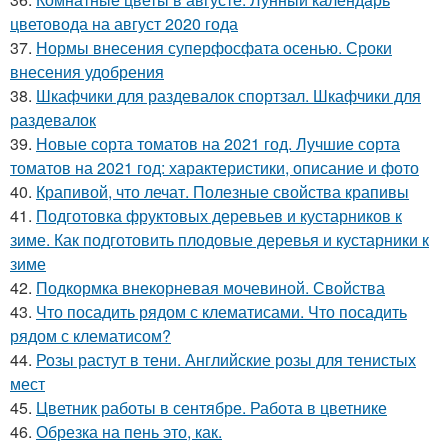
цветовода на август 2020 года
37.
Нормы внесения суперфосфата осенью. Сроки
внесения удобрения
38.
Шкафчики для раздевалок спортзал. Шкафчики для
раздевалок
39.
Новые сорта томатов на 2021 год. Лучшие сорта
томатов на 2021 год: характеристики, описание и фото
40.
Крапивой, что лечат. Полезные свойства крапивы
41.
Подготовка фруктовых деревьев и кустарников к
зиме. Как подготовить плодовые деревья и кустарники к
зиме
42.
Подкормка внекорневая мочевиной. Свойства
43.
Что посадить рядом с клематисами. Что посадить
рядом с клематисом?
44.
Розы растут в тени. Английские розы для тенистых
мест
45.
Цветник работы в сентябре. Работа в цветнике
46.
Обрезка на пень это, как.