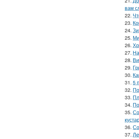
21.
До
вам с
22.
Чт
23.
Ко
24.
Зи
25.
Ми
26.
Хр
27.
На
28.
Ви
29.
Гр
30.
Ка
31.
5 
32.
По
33.
Пл
34.
По
35.
Со
куста
36.
Со
37.
Ле