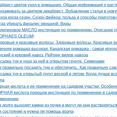
абрист цветок уход в домашних. Общая информация о раст
 ухаживать за цветком декабрист. Добавление статьи в нов
хоа когда сезон. Сезон фейхоа: польза и способы приготов
гда убирать физалис овощной. Виды
лепиховое МАСЛО инструкция по применению. Описани
POPHAES OLEUM)
оровые и красивые волосы. Здоровые волосы. Красивые в
енняя ромашка высокая. Канадская ромашка - самая круп
нский и коровий навоз. Рейтинг видов навоза
садка туи и уход за ней в открытом грунте. Семенами
к правильно посадить тую и обеспечить.. Как правильно саж
садка туи в открытый грунт весной и летом. Когда лучше вс
ла
рная кислота и ее применение на садовом участке. Особе
РНАЯ кислота порошок инструкция по применению в садово
именению
к долго выходят камни из почек и могут ли они растворяться
я состояние и нужна ли помощь врача