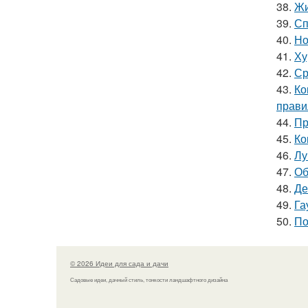
38.
Жи
39.
Сп
40.
Но
41.
Ху
42.
Ср
43.
Ко
прави
44.
Пр
45.
Ко
46.
Лу
47.
Об
48.
Де
49.
Га
50.
По
© 2026 Идеи для сада и дачи
Садовые идеи, дачный стиль, тонкости ландшафтного дизайна