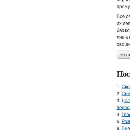
прему
Все о
их де
без к
лишь 
овощи
читат
Пос
1.
Ско
2.
Cин
3.
Дел
перес
4.
Гра
5.
Раз
6.
Вне