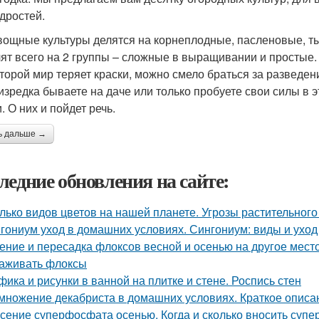
дростей.
вощные культуры делятся на корнеплодные, пасленовые, ты
лят всего на 2 группы – сложные в выращивании и простые. 
оторой мир теряет краски, можно смело браться за разведе
изредка бываете на даче или только пробуете свои силы в 
. О них и пойдет речь.
ь дальше →
ледние обновления на сайте:
лько видов цветов на нашей планете. Угрозы растительного
гониум уход в домашних условиях. Сингониум: виды и ухо
ение и пересадка флоксов весной и осенью на другое место.
аживать флоксы
фика и рисунки в ванной на плитке и стене. Роспись стен
множение декабриста в домашних условиях. Краткое описа
сение суперфосфата осенью. Когда и сколько вносить суп