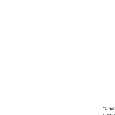
"С че
перво