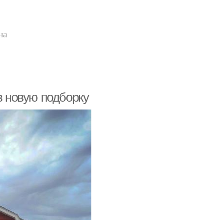
на
в новую подборку