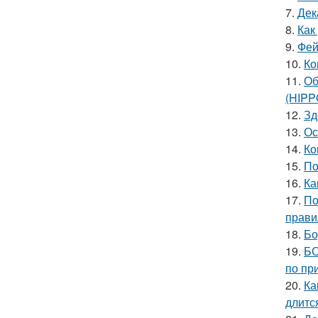
7.
Дек
8.
Как
9.
Фей
10.
Ко
11.
Об
(HIP
12.
Зд
13.
Ос
14.
Ко
15.
По
16.
Ка
17.
По
прави
18.
Бо
19.
БО
по пр
20.
Ка
длитс