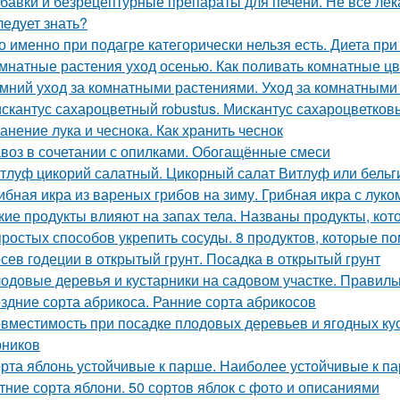
бавки и безрецептурные препараты для печени. Не все лек
ледует знать?
о именно при подагре категорически нельзя есть. Диета при 
мнатные растения уход осенью. Как поливать комнатные ц
мний уход за комнатными растениями. Уход за комнатными
скантус сахароцветный robustus. Мискантус сахароцветковый
анение лука и чеснока. Как хранить чеснок
воз в сочетании с опилками. Обогащённые смеси
тлуф цикорий салатный. Цикорный салат Витлуф или бельг
ибная икра из вареных грибов на зиму. Грибная икра с луко
кие продукты влияют на запах тела. Названы продукты, кот
простых способов укрепить сосуды. 8 продуктов, которые п
сев годеции в открытый грунт. Посадка в открытый грунт
одовые деревья и кустарники на садовом участке. Правиль
здние сорта абрикоса. Ранние сорта абрикосов
вместимость при посадке плодовых деревьев и ягодных ку
рников
рта яблонь устойчивые к парше. Наиболее устойчивые к па
тние сорта яблони. 50 сортов яблок с фото и описаниями