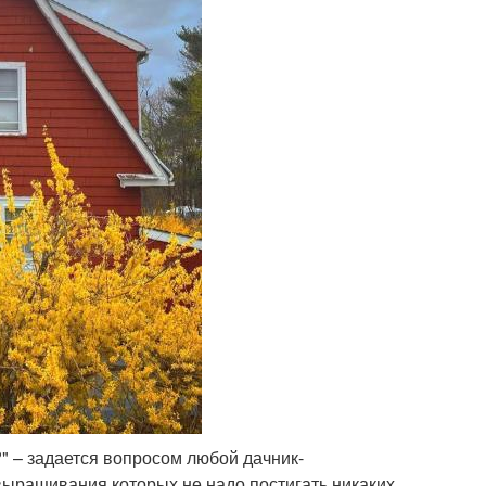
?" – задается вопросом любой дачник-
выращивания которых не надо постигать никаких