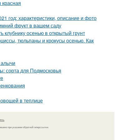
я красная
21 год: характеристики, описание и фото
имний фрукт в вашем саду
ть клубнику осенью в открытый грунт
рциссы, тюльпаны и крокусы осенью. Как
 алычи
ы: сорта для Подмосковья
те
ренкования
 овощей в теплице
язь
решено при указании обратной гиперссылки.