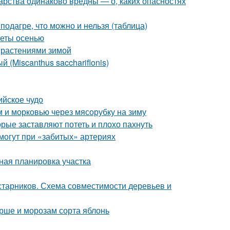
арства одинаково вредны — о, каких опасностях
подагре, что можно и нельзя (таблица)
веты осенью
 растениями зимой
 (Miscanthus sacchariflonis)
ийское чудо
м и морковью через мясорубку на зиму
орые заставляют потеть и плохо пахнуть
омогут при «забитых» артериях
ная планировка участка
старников. Схема совместимости деревьев и
рше и морозам сорта яблонь