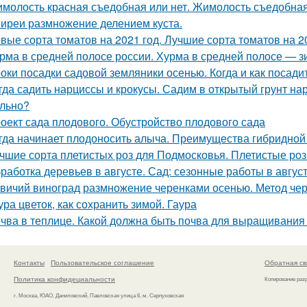
молость красная съедобная или нет. Жимолость съедобна
иреи размножение делением куста.
вые сорта томатов на 2021 год. Лучшие сорта томатов на 20
рма в средней полосе россии. Хурма в средней полосе — з
оки посадки садовой земляники осенью. Когда и как посади
гда садить нарциссы и крокусы. Садим в открытый грунт на
льно?
оект сада плодового. Обустройство плодового сада
гда начинает плодоносить алыча. Преимущества гибридной
чшие сорта плетистых роз для Подмосковья. Плетистые роз
работка деревьев в августе. Сад: сезонные работы в авгус
вичий виноград размножение черенками осенью. Метод че
ура цветок, как сохранить зимой. Гаура
чва в теплице. Какой должна быть почва для выращивания
Контакты
Пользовательское соглашение
Обратная св
Политика конфидециальности
Копирование раз
г. Москва, ЮАО, Даниловский, Павловская улица 6, м. Серпуховская