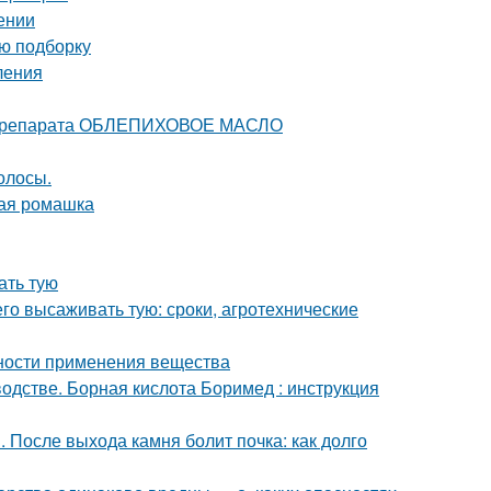
ении
ую подборку
ления
е препарата ОБЛЕПИХОВОЕ МАСЛО
олосы.
ная ромашка
ать тую
его высаживать тую: сроки, агротехнические
нности применения вещества
дстве. Борная кислота Боримед : инструкция
. После выхода камня болит почка: как долго