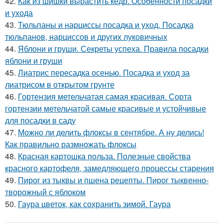
42.
Как из шишки вырастить кедр. Особенности посадки
и ухода
43.
Тюльпаны и нарциссы посадка и уход. Посадка
тюльпанов, нарциссов и других луковичных
44.
Яблони и груши. Секреты успеха. Правила посадки
яблони и груши
45.
Лиатрис пересадка осенью. Посадка и уход за
лиатрисом в открытом грунте
46.
Гортензия метельчатая самая красивая. Сорта
гортензии метельчатой самые красивые и устойчивые
для посадки в саду
47.
Можно ли делить флоксы в сентябре. А ну делись!
Как правильно размножать флоксы
48.
Красная картошка польза. Полезные свойства
красного картофеля, замедляющего процессы старения
49.
Пирог из тыквы и пшена рецепты. Пирог тыквенно-
творожный с яблоком
50.
Гаура цветок, как сохранить зимой. Гаура