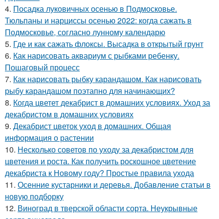
4.
Посадка луковичных осенью в Подмосковье.
Тюльпаны и нарциссы осенью 2022: когда сажать в
Подмосковье, согласно лунному календарю
5.
Где и как сажать флоксы. Высадка в открытый грунт
6.
Как нарисовать аквариум с рыбками ребенку.
Пошаговый процесс
7.
Как нарисовать рыбку карандашом. Как нарисовать
рыбу карандашом поэтапно для начинающих?
8.
Когда цветет декабрист в домашних условиях. Уход за
декабристом в домашних условиях
9.
Декабрист цветок уход в домашних. Общая
информация о растении
10.
Несколько советов по уходу за декабристом для
цветения и роста. Как получить роскошное цветение
декабриста к Новому году? Простые правила ухода
11.
Осенние кустарники и деревья. Добавление статьи в
новую подборку
12.
Виноград в тверской области сорта. Неукрывные