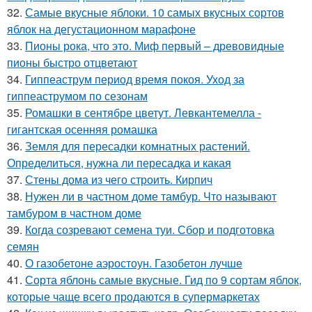
32.
Самые вкусные яблоки. 10 самых вкусных сортов
яблок на дегустационном марафоне
33.
Пионы рока, что это. Миф первый – древовидные
пионы быстро отцветают
34.
Гиппеаструм период время покоя. Уход за
гиппеаструмом по сезонам
35.
Ромашки в сентябре цветут. Левкантемелла -
гигантская осенняя ромашка
36.
Земля для пересадки комнатных растений.
Определиться, нужна ли пересадка и какая
37.
Стены дома из чего строить. Кирпич
38.
Нужен ли в частном доме тамбур. Что называют
тамбуром в частном доме
39.
Когда созревают семена туи. Сбор и подготовка
семян
40.
О газобетоне аэростоун. Газобетон лучше
41.
Сорта яблонь самые вкусные. Гид по 9 сортам яблок,
которые чаще всего продаются в супермаркетах