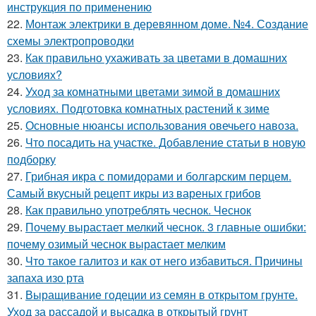
инструкция по применению
22.
Монтаж электрики в деревянном доме. №4. Создание
схемы электропроводки
23.
Как правильно ухаживать за цветами в домашних
условиях?
24.
Уход за комнатными цветами зимой в домашних
условиях. Подготовка комнатных растений к зиме
25.
Основные нюансы использования овечьего навоза.
26.
Что посадить на участке. Добавление статьи в новую
подборку
27.
Грибная икра с помидорами и болгарским перцем.
Самый вкусный рецепт икры из вареных грибов
28.
Как правильно употреблять чеснок. Чеснок
29.
Почему вырастает мелкий чеснок. 3 главные ошибки:
почему озимый чеснок вырастает мелким
30.
Что такое галитоз и как от него избавиться. Причины
запаха изо рта
31.
Выращивание годеции из семян в открытом грунте.
Уход за рассадой и высадка в открытый грунт