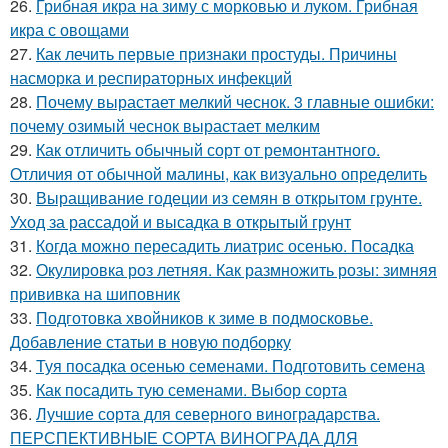
26.
Грибная икра на зиму с морковью и луком. Грибная
икра с овощами
27.
Как лечить первые признаки простуды. Причины
насморка и респираторных инфекций
28.
Почему вырастает мелкий чеснок. 3 главные ошибки:
почему озимый чеснок вырастает мелким
29.
Как отличить обычный сорт от ремонтантного.
Отличия от обычной малины, как визуально определить
30.
Выращивание годеции из семян в открытом грунте.
Уход за рассадой и высадка в открытый грунт
31.
Когда можно пересадить лиатрис осенью. Посадка
32.
Окулировка роз летняя. Как размножить розы: зимняя
прививка на шиповник
33.
Подготовка хвойников к зиме в подмосковье.
Добавление статьи в новую подборку
34.
Туя посадка осенью семенами. Подготовить семена
35.
Как посадить тую семенами. Выбор сорта
36.
Лучшие сорта для северного виноградарства.
ПЕРСПЕКТИВНЫЕ СОРТА ВИНОГРАДА ДЛЯ