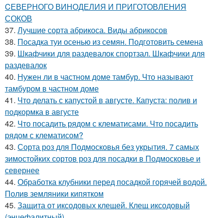
CЕВЕРНОГО ВИНОДЕЛИЯ И ПРИГОТОВЛЕНИЯ
СОКОВ
37.
Лучшие сорта абрикоса. Виды абрикосов
38.
Посадка туи осенью из семян. Подготовить семена
39.
Шкафчики для раздевалок спортзал. Шкафчики для
раздевалок
40.
Нужен ли в частном доме тамбур. Что называют
тамбуром в частном доме
41.
Что делать с капустой в августе. Капуста: полив и
подкормка в августе
42.
Что посадить рядом с клематисами. Что посадить
рядом с клематисом?
43.
Сорта роз для Подмосковья без укрытия. 7 самых
зимостойких сортов роз для посадки в Подмосковье и
севернее
44.
Обработка клубники перед посадкой горячей водой.
Полив земляники кипятком
45.
Защита от иксодовых клещей. Клещ иксодовый
(энцефалитный)