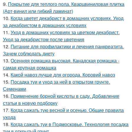
9.
Покрытие для теплого пола. Кварцвиниловая плитка
(Арт-винил или гибкий ламинат)
10.
Когда цветет декабрист в домашних условиях. Уход
за декабристом в домашних условиях
11.
Уход в домашних условиях за цветком декабрист.
Уход за декабристом после цветения
12.
Питание для профилактики и лечения панкреатита.
Зачем соблюдать диету
13.
Осенняя ромашка высокая. Канадская ромашка -
самая крупная ромашка
14.
Какой навоз лучше для огорода. Коровий навоз
15.
Посадка туи и уход за ней в открытом грунте.
Семенами
16.
Применение борной кислоты в саду. Добавление
статьи в новую подборку
17.
Когда сажать тую весной и осенью. Общие правила
ухода
18.
Когда сажать туи в Подмосковье. Технология посадка
туи в открытый грунт