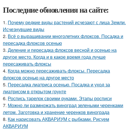
Последние обновления на сайте:
1.
Почему редкие виды растений исчезают с лица Земли.
Исчезнувшие виды
2.
Всё о выращивании многолетних флоксов. Посадка и
пересадка флоксов осенью
3.
Деление и пересадка флоксов весной и осенью на
другое место. Когда и в какое время года лучше
пересаживать флоксы
4.
Когда можно пересаживать флоксы. Пересадка
флоксов осенью на другое место
5.
Пересадка лиатриса осенью. Посадка и уход за
лиатрисом в открытом грунте
6.
Роспись тарелок своими руками. Этапы росписи
7.
Можно ли размножать виноград зелеными черенками
летом. Заготовка и хранение черенков винограда
8.
Как нарисовать АКВАРИУМ с рыбками. Рисуем
АКВАРИУМ