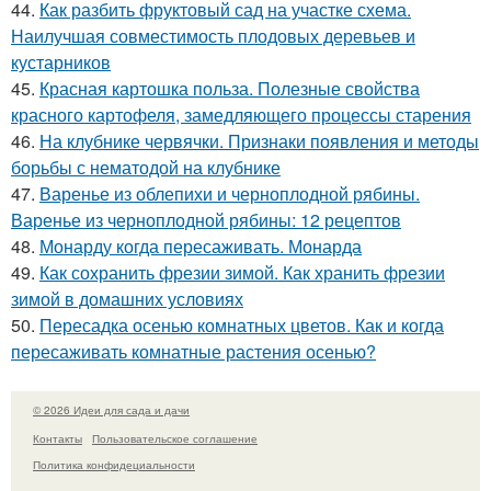
44.
Как разбить фруктовый сад на участке схема.
Наилучшая совместимость плодовых деревьев и
кустарников
45.
Красная картошка польза. Полезные свойства
красного картофеля, замедляющего процессы старения
46.
На клубнике червячки. Признаки появления и методы
борьбы с нематодой на клубнике
47.
Варенье из облепихи и черноплодной рябины.
Варенье из черноплодной рябины: 12 рецептов
48.
Монарду когда пересаживать. Монарда
49.
Как сохранить фрезии зимой. Как хранить фрезии
зимой в домашних условиях
50.
Пересадка осенью комнатных цветов. Как и когда
пересаживать комнатные растения осенью?
© 2026 Идеи для сада и дачи
Контакты
Пользовательское соглашение
Политика конфидециальности