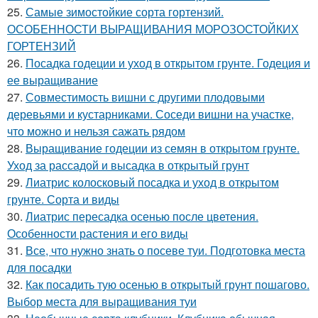
25.
Самые зимостойкие сорта гортензий.
ОСОБЕННОСТИ ВЫРАЩИВАНИЯ МОРОЗОСТОЙКИХ
ГОРТЕНЗИЙ
26.
Посадка годеции и уход в открытом грунте. Годеция и
ее выращивание
27.
Совместимость вишни с другими плодовыми
деревьями и кустарниками. Соседи вишни на участке,
что можно и нельзя сажать рядом
28.
Выращивание годеции из семян в открытом грунте.
Уход за рассадой и высадка в открытый грунт
29.
Лиатрис колосковый посадка и уход в открытом
грунте. Сорта и виды
30.
Лиатрис пересадка осенью после цветения.
Особенности растения и его виды
31.
Все, что нужно знать о посеве туи. Подготовка места
для посадки
32.
Как посадить тую осенью в открытый грунт пошагово.
Выбор места для выращивания туи