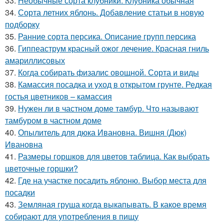
33.
Необычные сорта клубники. Клубника обычная
34.
Сорта летних яблонь. Добавление статьи в новую
подборку
35.
Ранние сорта персика. Описание групп персика
36.
Гиппеаструм красный ожог лечение. Красная гниль
амариллисовых
37.
Когда собирать физалис овощной. Сорта и виды
38.
Камассия посадка и уход в открытом грунте. Редкая
гостья цветников – камассия
39.
Нужен ли в частном доме тамбур. Что называют
тамбуром в частном доме
40.
Опылитель для дюка Ивановна. Вишня (Дюк)
Ивановна
41.
Размеры горшков для цветов таблица. Как выбрать
цветочные горшки?
42.
Где на участке посадить яблоню. Выбор места для
посадки
43.
Земляная груша когда выкапывать. В какое время
собирают для употребления в пищу