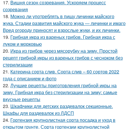
17.
Вишня сезон созревания. Ускоряем процесс
созревания
18.
Можно ли употреблять в пищу личинки майского
жука. Стадии развития майского жука — личинки и имаго
Вред огороду приносят и взрослые жуки, и их личинки.
19.
Грибная икра из вареных грибов. Грибная икра с
луком и морковью
20.
Икра из грибов через мясорубку на зиму. Простой
рецепт грибной икры из вареных грибов с чесноком без
стерилизации
21.
Катерина сорта слив. Сорта слив – 60 сортов 2022
года с описанием и фото
22.
Лучшие рецепты приготовления грибной икры на
зиму. Грибная икра без стерилизации на зиму: самые
вкусные рецепты
23.
Шкафчики для детских раздевалок секционные.
Шкафы для раздевалок из ЛДСП
24.
Гортензия крупнолистная сорта посадка и уход в
открытом грунте. Сорта гортензии крупнолистной