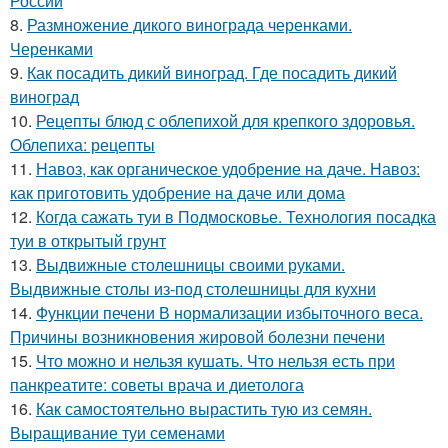
России
8.
Размножение дикого винограда черенками.
Черенками
9.
Как посадить дикий виноград. Где посадить дикий
виноград
10.
Рецепты блюд с облепихой для крепкого здоровья.
Облепиха: рецепты
11.
Навоз, как органическое удобрение на даче. Навоз:
как приготовить удобрение на даче или дома
12.
Когда сажать туи в Подмосковье. Технология посадка
туи в открытый грунт
13.
Выдвижные столешницы своими руками.
Выдвижные столы из-под столешницы для кухни
14.
Функции печени В нормализации избыточного веса.
Причины возникновения жировой болезни печени
15.
Что можно и нельзя кушать. Что нельзя есть при
панкреатите: советы врача и диетолога
16.
Как самостоятельно вырастить тую из семян.
Выращивание туи семенами