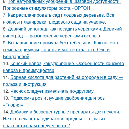
6.
Топ натуральных удобрений в шаговой доступности.
Природные стимуляторы роста «ОРТОН»
7.
Как распланировать сад плодовых деревьев. Все
нюансы планировки плодового сада на участке.
8.
Девичий виноград, как посадить черенками. Девичий
виноград — размножение черенками осенью
9.
Выращивание примула бесстебельная. Как посеять
семена примулы, советы и мастер-класс от Ольги
Бондаревой
10.
Конский навоз, как удобрение. Особенности конского
навоза и преимущества
11.
Борная кислота для растений на огороде и в саду —
польза и инструкция
12.
Чеснок следует измельчать по-другому
13.
Подкормка роз и лучшие удобрения для роз.
«Глория»
14.
Добавки и безрецептурные препараты для печени.
Не все лекарства одинаково вредны — о, каких
опасностях вам следует знать?