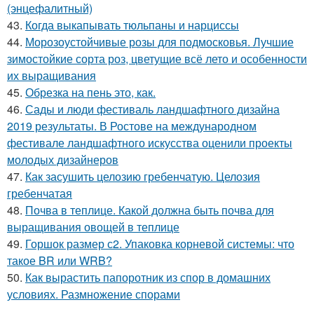
(энцефалитный)
43.
Когда выкапывать тюльпаны и нарциссы
44.
Морозоустойчивые розы для подмосковья. Лучшие
зимостойкие сорта роз, цветущие всё лето и особенности
их выращивания
45.
Обрезка на пень это, как.
46.
Сады и люди фестиваль ландшафтного дизайна
2019 результаты. В Ростове на международном
фестивале ландшафтного искусства оценили проекты
молодых дизайнеров
47.
Как засушить целозию гребенчатую. Целозия
гребенчатая
48.
Почва в теплице. Какой должна быть почва для
выращивания овощей в теплице
49.
Горшок размер с2. Упаковка корневой системы: что
такое BR или WRB?
50.
Как вырастить папоротник из спор в домашних
условиях. Размножение спорами