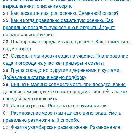
выращивании, описание сорта
24.
Как посадить лиатрис осенью. Семенной способ
25.
Как и когда правильно сажать тую осенью. Как
правильно посадить тую осенью в открытый грунт:
пошаговая инструкция
26.
Планировка огорода и сада в дереве. Как совместить
сад и огород
27.
Секреты планировки сада на участке. Планирование
сада и огорода на участке: примеры и советы
28.
Груша соседство с другими деревьями и кустами.
Добавление статьи в новую подборку
29.
Вишня и малина совместимость при посадке. Какие
деревья рекомендуется сажать рядом с вишней, а каких
соседей надо исключить
30.
Лапти из рогоза. Рогоз на все случаи жизни
31.
Размножение черенками дикого винограда. Уметь
правильно размножить: 3 способа
32.
Фиалка узамбарская размножение. Размножение