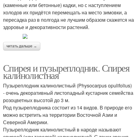
(каменные или бетонные) кадки, но с наступлением
холодов их придётся перемещать на место зимовки, а
пересадка раз в полгода не лучшим образом скажется на
здоровье и декоративности растений.
читать дальше →
Спирея и пузыреплодник. Спирея
калинолистная
Пузыреплодник калинолистный (Physocarpus opulifolius)
- очень декоративный листопадный кустарник семейства
розоцветных высотой до 3 м.
Род пузыреплодника состоит из 14 видов. В природе его
можно встретить на территории Восточной Азии и
Северной Америки.
Пузыреплодник калинолистный в народе называют
спиреей (или таволгой) калинолистной. С точки зрения