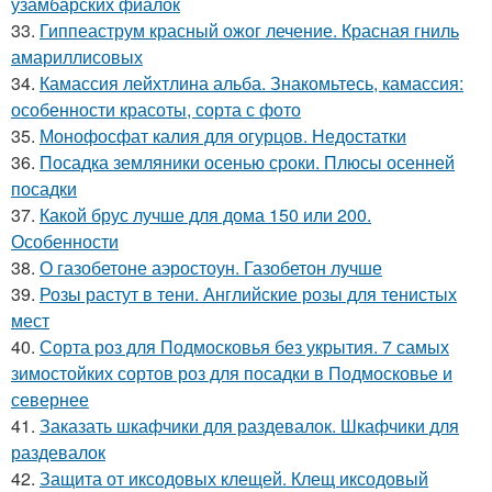
узамбарских фиалок
33.
Гиппеаструм красный ожог лечение. Красная гниль
амариллисовых
34.
Камассия лейхтлина альба. Знакомьтесь, камассия:
особенности красоты, сорта с фото
35.
Монофосфат калия для огурцов. Недостатки
36.
Посадка земляники осенью сроки. Плюсы осенней
посадки
37.
Какой брус лучше для дома 150 или 200.
Особенности
38.
О газобетоне аэростоун. Газобетон лучше
39.
Розы растут в тени. Английские розы для тенистых
мест
40.
Сорта роз для Подмосковья без укрытия. 7 самых
зимостойких сортов роз для посадки в Подмосковье и
севернее
41.
Заказать шкафчики для раздевалок. Шкафчики для
раздевалок
42.
Защита от иксодовых клещей. Клещ иксодовый