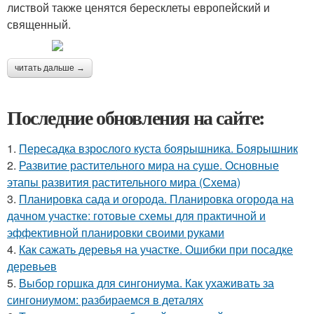
листвой также ценятся бересклеты европейский и
священный.
читать дальше →
Последние обновления на сайте:
1.
Пересадка взрослого куста боярышника. Боярышник
2.
Развитие растительного мира на суше. Основные
этапы развития растительного мира (Схема)
3.
Планировка сада и огорода. Планировка огорода на
дачном участке: готовые схемы для практичной и
эффективной планировки своими руками
4.
Как сажать деревья на участке. Ошибки при посадке
деревьев
5.
Выбор горшка для сингониума. Как ухаживать за
сингониумом: разбираемся в деталях