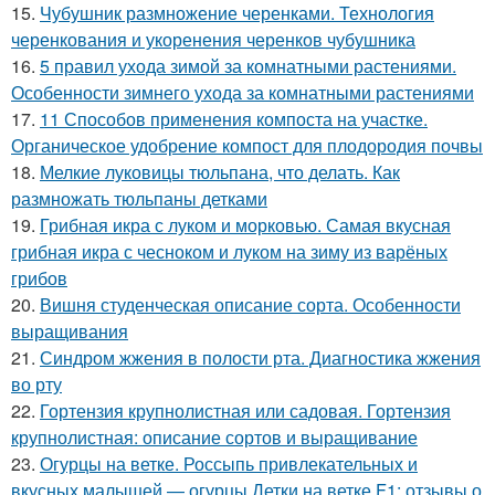
15.
Чубушник размножение черенками. Технология
черенкования и укоренения черенков чубушника
16.
5 правил ухода зимой за комнатными растениями.
Особенности зимнего ухода за комнатными растениями
17.
11 Способов применения компоста на участке.
Органическое удобрение компост для плодородия почвы
18.
Мелкие луковицы тюльпана, что делать. Как
размножать тюльпаны детками
19.
Грибная икра с луком и морковью. Самая вкусная
грибная икра с чесноком и луком на зиму из варёных
грибов
20.
Вишня студенческая описание сорта. Особенности
выращивания
21.
Синдром жжения в полости рта. Диагностика жжения
во рту
22.
Гортензия крупнолистная или садовая. Гортензия
крупнолистная: описание сортов и выращивание
23.
Огурцы на ветке. Россыпь привлекательных и
вкусных малышей — огурцы Детки на ветке F1: отзывы о